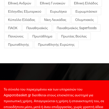
Εθνική Ανδρών
Εθνική Γυναικών
Εθνική Ελλάδος
Ελληνίδες Εξωτερικού
Ευρωλίγκα
Ευρωμπάσκετ
Κύπελλο Ελλάδας
Νίκη Λευκάδας
Ολυμπιακός
ΠΑΟΚ
Παναθηναϊκός
Παναθηναϊκός Superfoods
Πανιώνιος
Πρωτάθλημα
Πρωτέας Βούλας
Πρωταθλητής
Πρωταθλητής Ευρώπης
Το σύνολο του περιεχομένου και των υπηρεσιών του
Agapotobasket.gr διατίθεται στους επισκέπτες αυστηρά για
προσωπική χρήση. Απαγορεύεται η χρήση ή επανεκπομπή του, σε
οποιοδήποτε μέσο, μετά ή άνευ επεξεργασίας, χωρίς γραπτή άδεια