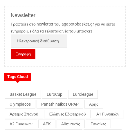
Newsletter
Γραφτείτε στο newletter του agapotobasket.gr για να είστε
ενήμεροι με όλα τα τελευταία νέα του μπάσκετ
Tags Cloud
Basket League
EuroCup
Euroleague
Olympiacos
Panathinaikos OPAP
Άρης
Άρτεμις Σπανού
Έλληνες Εξωτερικού
Α1 Γυναικών
Α2 Γυναικών
ΑΕΚ
Αθηναικός
Γυναίκες