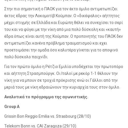
Στην πιο σημαντική ο ΠΑΟΚ για τον έκτο όμιλο αντιμετωπίζει
έκτος έδρας την Λοκομοτίβ Κούμπαν. Ο «δικέφαλος» αήττητος
μέχρι στιγμής σε Ελλάδα και Ευρώπη θέλει να συνεχίσει το σερί
του και να φύγει με την νίκη από μια πολύ δύσκολη και «καυτή»
έδρα όπως είναι αυτή της Κούμπαν. Ο προπονητής του ΠΑΟΚ δεν
αντιμετωπίζει κανένα πρόβλημα τραυματισμού και εχει
προετοιμάσει την ομαδα όσο καλυτέρα γίνεται για το αποψινό
πολύ δύσκολο παιχνίδι.
Για τον πρώτο όμιλο η Ρέτζιο Εμιλία υποδέχεται την πρωτοπόρο
και αήττητη Στρασμπούργκ. Οι Ιταλοί με ρεκόρ 1-1 θέλουν την
νίκη για να μπουν σε τροχιά πρόκρισης ενώ οι Γάλλοι από την
μεριά τους με νίκη εδραιώνουν την κυριαρχία τους στον όμιλο.
Αναλυτικά το πρόγραμμα της αγωνιστικής.
Group A
Grissin Bon Reggio Emilia vs. Strasbourg (28/10)
Telekom Bonn vs. CAI Zaragoza (29/10)