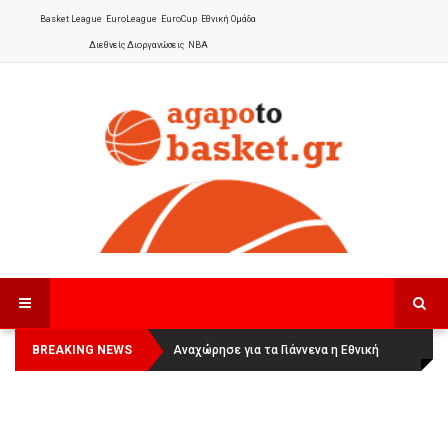
Basket League
EuroLeague
EuroCup
Εθνική Ομάδα
Διεθνείς Διοργανώσεις
NBA
BREAKING NEWS
Οι Πάνθηρες Καβάλας στην Women
Αναχώρησε για τα Γιάννενα η Εθνική
Basketball League 1
Γυναικών
: