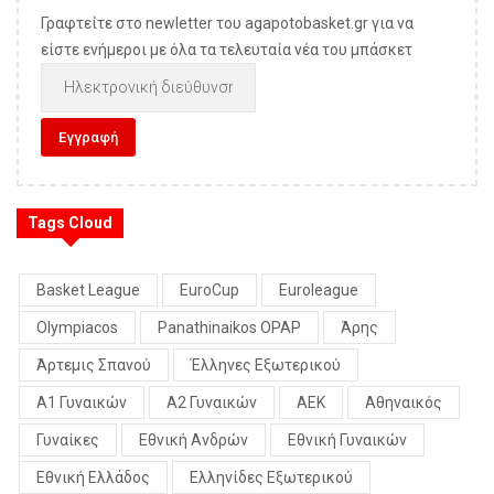
Γραφτείτε στο newletter του agapotobasket.gr για να
είστε ενήμεροι με όλα τα τελευταία νέα του μπάσκετ
Tags Cloud
Basket League
EuroCup
Euroleague
Olympiacos
Panathinaikos OPAP
Άρης
Άρτεμις Σπανού
Έλληνες Εξωτερικού
Α1 Γυναικών
Α2 Γυναικών
ΑΕΚ
Αθηναικός
Γυναίκες
Εθνική Ανδρών
Εθνική Γυναικών
Εθνική Ελλάδος
Ελληνίδες Εξωτερικού