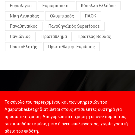
Ευρωλίγκα
Ευρωμπάσκετ
Κύπελλο Ελλάδας
Νίκη Λευκάδας
Ολυμπιακός
ΠΑΟΚ
Παναθηναϊκός
Παναθηναϊκός Superfoods
Πανιώνιος
Πρωτάθλημα
Πρωτέας Βούλας
Πρωταθλητής
Πρωταθλητής Ευρώπης
Το σύνολο του περιεχομένου και των υπηρεσιών του
Agapotobasket.gr διατίθεται στους επισκέπτες αυστηρά για
προσωπική χρήση. Απαγορεύεται η χρήση ή επανεκπομπή του,
σε οποιοδήποτε μέσο, μετά ή άνευ επεξεργασίας, χωρίς γραπτή
άδεια του εκδότη.