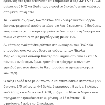
εμφάνιση στο τρίτο δεκάλεπτο και
επιμέρους σκορ 33-17
, ο ΠΑΟΚ
μείωσε σε 61-72 και έδειξε πως μπορεί να διεκδικήσει κάτι καλύτερο
από μια τιμητική ήττα.
Τα… «καύσιμα», όμως, των παικτών του «Δικεφάλου του Βορρά»
έφταναν μέχρι εκεί, αφού στα τελευταία λεπτά έμειναν από δυνάμεις,
επιτρέποντας στην τουρκική ομάδα να ξαναπάρουν τη διαφορά και
τελικά να φτάσουν σε μια
μεγάλη νίκη με 80-100.
Αν κάποιος αναζητά διακριθέντες στο «ναυάγιο» του ΠΑΟΚ θα
μπορούσε ίσως να τους βρει στα πρόσωπα των
Νίκολα
Μάρκοβιτς
και
Γουίλιαμ Χάτσερ
που σημείωσαν από 17 και 15
πόντους αντίστοιχα, όμως, ήταν τέτοια η άσχημη εικόνα των
γηπεδούχων που τίποτα δε θα μπορούσε να την κάνει να φανεί
καλύτερη.
Ο
Νέητ Γουόλτερς
με 27 πόντους και εντυπωσιακά στατιστικά (7/9
δίποντα, 3/5 τρίποντα, 4/4 βολές, 6 ριμπάουντ, 8 ασίστ, 1 κλέψιμο
και 2 λάθη) «εκτέλεσε» τον ΠΑΟΚ, μαζί με τον
Ματσέι Λάμπε
που
πραγματοποίησε εξαιρετική εμφάνιση με 18 πόντους, 15
ριμπάουντ, 4 ασίστ και 2 κοψίματα.