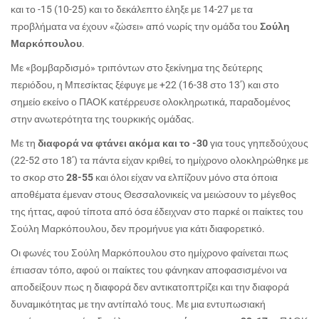
και το -15 (10-25) και το δεκάλεπτο έληξε με 14-27 με τα
προβλήματα να έχουν «ζώσει» από νωρίς την ομάδα του
Σούλη
Μαρκόπουλου
.
Με «βομβαρδισμό» τριπόντων στο ξεκίνημα της δεύτερης
περιόδου, η Μπεσίκτας ξέφυγε με +22 (16-38 στο 13’) και στο
σημείο εκείνο ο ΠΑΟΚ κατέρρευσε ολοκληρωτικά, παραδομένος
στην ανωτερότητα της τουρκικής ομάδας.
Με τη
διαφορά να φτάνει ακόμα και το -30
για τους γηπεδούχους
(22-52 στο 18’) τα πάντα είχαν κριθεί, το ημίχρονο ολοκληρώθηκε με
το σκορ στο
28-55
και όλοι είχαν να ελπίζουν μόνο στα όποια
αποθέματα έμεναν στους Θεσσαλονικείς να μειώσουν το μέγεθος
της ήττας, αφού τίποτα από όσα έδειχναν στο παρκέ οι παίκτες του
Σούλη Μαρκόπουλου, δεν προμήνυε για κάτι διαφορετικό.
Οι φωνές του Σούλη Μαρκόπουλου στο ημίχρονο φαίνεται πως
έπιασαν τόπο, αφού οι παίκτες του φάνηκαν αποφασισμένοι να
αποδείξουν πως η διαφορά δεν αντικατοπτρίζει και την διαφορά
δυναμικότητας με την αντίπαλό τους. Με μια εντυπωσιακή