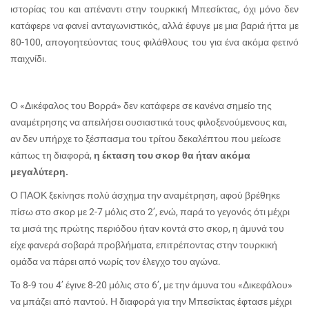
ιστορίας του και απέναντι στην τουρκική Μπεσίκτας, όχι μόνο δεν
κατάφερε να φανεί ανταγωνιστικός, αλλά έφυγε με μια βαριά ήττα με
80-100, απογοητεύοντας τους φιλάθλους του για ένα ακόμα φετινό
παιχνίδι.
Ο «Δικέφαλος του Βορρά» δεν κατάφερε σε κανένα σημείο της
αναμέτρησης να απειλήσει ουσιαστικά τους φιλοξενούμενους και,
αν δεν υπήρχε το ξέσπασμα του τρίτου δεκαλέπτου που μείωσε
κάπως τη διαφορά,
η έκταση του σκορ θα ήταν ακόμα
μεγαλύτερη.
Ο ΠΑΟΚ ξεκίνησε πολύ άσχημα την αναμέτρηση, αφού βρέθηκε
πίσω στο σκορ με 2-7 μόλις στο 2’, ενώ, παρά το γεγονός ότι μέχρι
τα μισά της πρώτης περιόδου ήταν κοντά στο σκορ, η άμυνά του
είχε φανερά σοβαρά προβλήματα, επιτρέποντας στην τουρκική
ομάδα να πάρει από νωρίς τον έλεγχο του αγώνα.
Το 8-9 του 4’ έγινε 8-20 μόλις στο 6’, με την άμυνα του «Δικεφάλου»
να μπάζει από παντού. Η διαφορά για την Μπεσίκτας έφτασε μέχρι