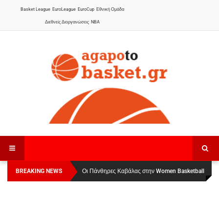
Basket League
EuroLeague
EuroCup
Εθνική Ομάδα
Διεθνείς Διοργανώσεις
NBA
BREAKING NEWS
Οι Πάνθηρες Καβάλας στην Women Basketball
Αναχώρησε για τα Γιάννενα η Εθνική Γυναικών
:
League 1