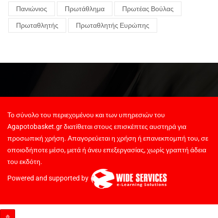
Πανιώνιος
Πρωτάθλημα
Πρωτέας Βούλας
Πρωταθλητής
Πρωταθλητής Ευρώπης
Το σύνολο του περιεχομένου και των υπηρεσιών του
Agapotobasket.gr διατίθεται στους επισκέπτες αυστηρά για
προσωπική χρήση. Απαγορεύεται η χρήση ή επανεκπομπή του, σε
οποιοδήποτε μέσο, μετά ή άνευ επεξεργασίας, χωρίς γραπτή άδεια
του εκδότη.
Powered and supported by