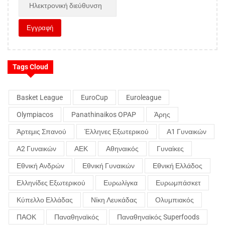
Tags Cloud
Basket League
EuroCup
Euroleague
Olympiacos
Panathinaikos OPAP
Άρης
Άρτεμις Σπανού
Έλληνες Εξωτερικού
Α1 Γυναικών
Α2 Γυναικών
ΑΕΚ
Αθηναικός
Γυναίκες
Εθνική Ανδρών
Εθνική Γυναικών
Εθνική Ελλάδος
Ελληνίδες Εξωτερικού
Ευρωλίγκα
Ευρωμπάσκετ
Κύπελλο Ελλάδας
Νίκη Λευκάδας
Ολυμπιακός
ΠΑΟΚ
Παναθηναϊκός
Παναθηναϊκός Superfoods