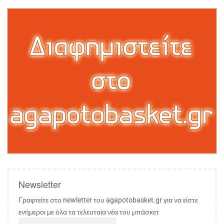
Newsletter
Γραφτείτε στο newletter του agapotobasket.gr για να είστε
ενήμεροι με όλα τα τελευταία νέα του μπάσκετ