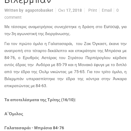
Written by
agapotobasket
Οκτ 17, 2018
Print
Email
0
comment
Με τέσσερις αναμετρήσεις συνεχίστηκε η δράση στο Eurocup, για
την 3η αγωνιστική της διοργάνωσης.
Για τον πρώτο όμιλο η Γαλατασαράι, του Ζακ Όγκαστ, έκανε την
ανατροπή στο τέταρτο δεκάλεπτο και επικράτησε της Μπρέσια με
84-76, ο Ερυθρός Αστέρας του Στράτου Περπέρογλου κέρδισε
εντός έδρας την Ανδόρα με 85-79 και η Μονακό έφυγε με το διπλό
από την έδρα της Ουλμ νικώντας με 75-65. Για τον τρίτο όμιλο, η
Βιλερμπάν υπερασπίστηκε την έδρα της κόντρα στην Άνκαρα
επικρατώντας με 84-63.
Τα αποτελέσματα της Τρίτης (16/10):
Α΄Όμιλος
Γαλατασαράι - Μπρέσια 84-76