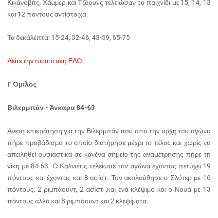
Κικάνοβιτς, Χάμμερ και Τζόουνς τελειώσαν το παιχνίδι με 15, 14, 13
και 12 πόντους αντίστοιχα.
Τα δεκάλεπτα: 15-24, 32-46, 43-59, 65-75
Δείτε την στατιστική ΕΔΩ
Γ Όμιλος
Βιλερμπάν - Άνκαρα 84-63
Άνετη επικράτηση για την Βιλερμπάν που από την αρχή του αγώνα
πήρε προβάδισμα το οποίο διατήρησε μέχρι το τέλος και χωρίς να
απειληθεί ουσιαστικά σε κανένα σημείο της αναμέτρησης πήρε τη
νίκη με 84-63. Ο Καλνιέτις τελείωσε τον αγώνα έχοντας πετύχει 19
πόντους και έχοντας και 8 ασίστ. Τον ακολούθησε ο Σλότερ με 16
πόντους, 2 ριμπάουντ, 2 ασίστ ,και ένα κλέψιμο και ο Νουά με 13
πόντους αλλά και 8 ριμπάουντ και 2 κλεψίματα.