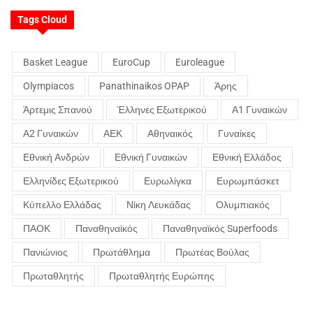
Tags Cloud
Basket League
EuroCup
Euroleague
Olympiacos
Panathinaikos OPAP
Άρης
Άρτεμις Σπανού
Έλληνες Εξωτερικού
Α1 Γυναικών
Α2 Γυναικών
ΑΕΚ
Αθηναικός
Γυναίκες
Εθνική Ανδρών
Εθνική Γυναικών
Εθνική Ελλάδος
Ελληνίδες Εξωτερικού
Ευρωλίγκα
Ευρωμπάσκετ
Κύπελλο Ελλάδας
Νίκη Λευκάδας
Ολυμπιακός
ΠΑΟΚ
Παναθηναϊκός
Παναθηναϊκός Superfoods
Πανιώνιος
Πρωτάθλημα
Πρωτέας Βούλας
Πρωταθλητής
Πρωταθλητής Ευρώπης