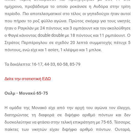
ημίχρονο, προβάδισμα το οποίο ροκάνισε η Ανδόρα στην τρίτη
περίοδο. Πιο αποτελεσματικοί στο τέλος οι γηπεδούχοι ήταν αυτοί
που πήραν το ροζ φύλλο αγώνα. Πρώτος σκόρερ για τους νικητές
ήταν ο Ραγκλάν με 24 πόντους και 3 ειμπάουντ και τον ακολούθησε
ο Φαγιέ κάνοντας double double με 18 πόντους και 11 ριμπάουντ. Ο
Στράτος Περπέρογλου σε σχεδόν 20 λεπτά συμμετοχής πέτυχε 5
πόντους, ενώ είχε και 1 ασίστ, 1 κλέψιμο και 1 μπλοκ.
Τα δεκάλεπτα: 16-17, 44-33, 60-58, 85-79
Δείτε την στατιστική ΕΔΩ
Ουλμ - Μονακό 65-75
Η ομάδα της Μονακό είχε από την αρχή του αγώνα τον έλεγχο,
διατηρώντας τη διαφορά σε διψήφιο αριθμό πόντων και δεν
δυσκολεύτηκε να φτάσει στην τελική επικράτηση με 75-65. Τέσσερις
παίκτες των νικητών είχαν διψήφιο αριθμό πόντων. Ουταρά,