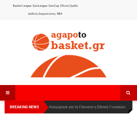
Basket League
EuroLeague
EuroCup
Εθνική Ομάδα
Διεθνείς Διοργανώσεις
NBA
BREAKING NEWS
Οι Πάνθηρες Καβάλας στην Women Basketball
Αναχώρησε για τα Γιάννενα η Εθνική Γυναικών
:
League 1