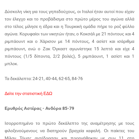
Δύσκολη νίκη για τους γηπεδούχους, οι Ιταλοί ήταν αυτοί που είχαν
τον έλεγχο και το προβάδισμα στο πρώτο μέρος του αγώνα αλλά
στο τέλος μίλησε η έδρα και η Τουρκική ομάδα πήρε το ροζ φύλλο
αγώνα. Κορυφαίοι των νικητών ήταν, ο Κοκσάλ με 21 πόντους και 4
ριμπάουντ και ο Χάρισον με 14 πόντους, 4 ασίστ και ισάριθμα
ριμπάουντ, ενώ ο Ζακ Όγκαστ αγωνίστηκε 15 λεπτά και είχε 4
πόντους (1/5 δίποντα, 2/2 βολές), 5 ριμπάουντ, 1 ασίστ και 1
μπλοκ.
Τα δεκάλεπτα: 24-21, 40-44, 62-65, 84-76
Δείτε την στατιστική ΕΔΩ
Ερυθρός Αστέρας - Ανδόρα 85-79
Ισορροπημένο το πρώτο δεκάλεπτο της αναμέτρησης με τους
φιλοξενούμενους να διατηρούν βραχεία κεφαλή. Οι παίκτες του
Μίλαν Τόμιτς αντέδρασαν και προηγήθηκαν με συν 11 στο