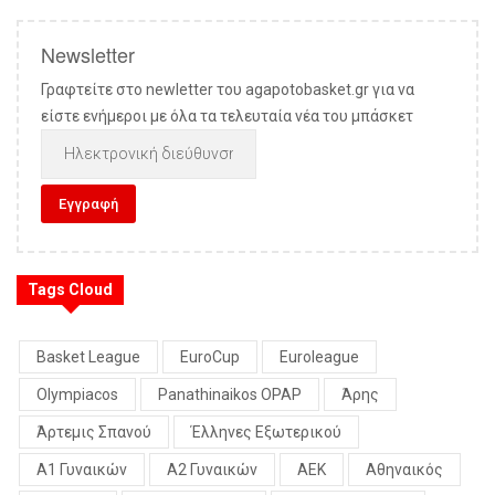
Newsletter
Γραφτείτε στο newletter του agapotobasket.gr για να
είστε ενήμεροι με όλα τα τελευταία νέα του μπάσκετ
Tags Cloud
Basket League
EuroCup
Euroleague
Olympiacos
Panathinaikos OPAP
Άρης
Άρτεμις Σπανού
Έλληνες Εξωτερικού
Α1 Γυναικών
Α2 Γυναικών
ΑΕΚ
Αθηναικός