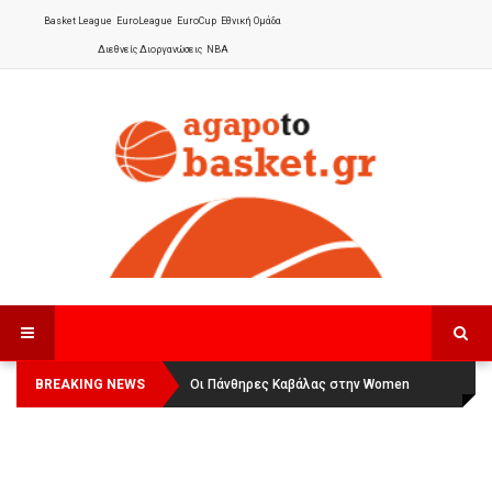
Basket League
EuroLeague
EuroCup
Εθνική Ομάδα
Διεθνείς Διοργανώσεις
NBA
BREAKING NEWS
Οι Πάνθηρες Καβάλας στην Women
Αναχώρησε για τα Γιάννενα η Εθνική
Basketball League 1
Γυναικών
: