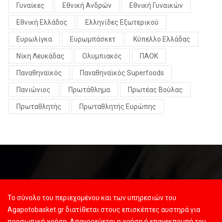
Γυναίκες
Εθνική Ανδρών
Εθνική Γυναικών
Εθνική Ελλάδος
Ελληνίδες Εξωτερικού
Ευρωλίγκα
Ευρωμπάσκετ
Κύπελλο Ελλάδας
Νίκη Λευκάδας
Ολυμπιακός
ΠΑΟΚ
Παναθηναϊκός
Παναθηναϊκός Superfoods
Πανιώνιος
Πρωτάθλημα
Πρωτέας Βούλας
Πρωταθλητής
Πρωταθλητής Ευρώπης
Το σύνολο του περιεχομένου και των υπηρεσιών του
Agapotobasket.gr διατίθεται στους επισκέπτες αυστηρά για
προσωπική χρήση. Απαγορεύεται η χρήση ή επανεκπομπή του,