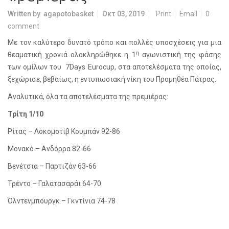
Written by
agapotobasket
Οκτ 03, 2019
Print
Email
0
comment
Με τον καλύτερο δυνατό τρόπο και πολλές υποσχέσεις για μια
η
θεαματική χρονιά ολοκληρώθηκε η 1
αγωνιστική της φάσης
των ομίλων του
7
Days
Eurocup
, στα αποτελέσματα της οποίας,
ξεχώρισε, βεβαίως, η εντυπωσιακή νίκη του Προμηθέα Πάτρας.
Αναλυτικά, όλα τα αποτελέσματα της πρεμιέρας:
Τρίτη 1/10
Ρίτας – Λοκομοτίβ Κουμπάν 92-86
Μονακό – Ανδόρρα 82-66
Βενέτσια – Παρτιζάν 63-66
Τρέντο – Γαλατασαράι 64-70
Όλντενμπουργκ – Γκντίνια 74-78