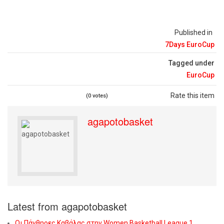
Published in
7Days EuroCup
Tagged under
EuroCup
Rate this item
(0 votes)
agapotobasket
Latest from agapotobasket
Οι Πάνθηρες Καβάλας στην Women Basketball League 1