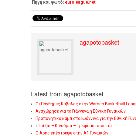
Πηγή και φωτό:
euroleague.net
agapotobasket
Latest from agapotobasket
Οι Πάνθηρες Καβάλας στην Women Basketball Leag
Αναχώρησε για τα Γιάννενα η Εθνική Γυναικών
Προπονητικό καμπ στα Ιωάννινα για την Εθνική Γυ
«Παίζω – Κινούμαι – Τρέφομαι σωστά»
Ο Άρης επέστρεψε στην Α1 Γυναικών