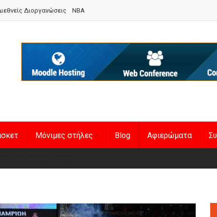
ιεθνείς Διοργανώσεις
NBA
άσκετ
Μόνιμες στήλες
Blog
Αφιερώματα
Συ
en Basketball League 1
η Εθνική Γυναικών
: