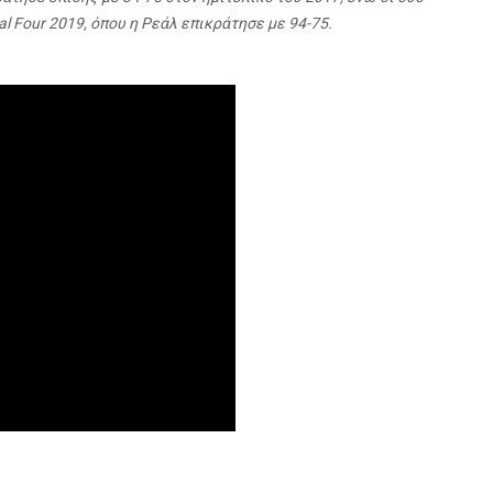
al
Four
2019, όπου η Ρεάλ επικράτησε με 94-75.