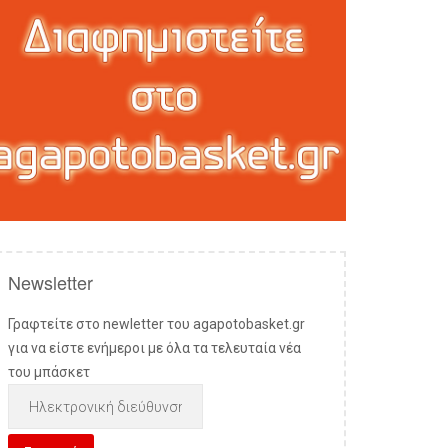
Newsletter
Γραφτείτε στο newletter του agapotobasket.gr
για να είστε ενήμεροι με όλα τα τελευταία νέα
του μπάσκετ