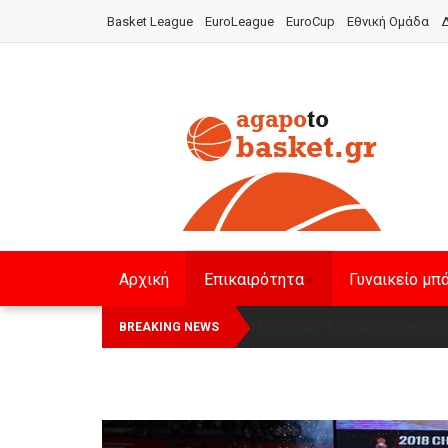
Basket League
EuroLeague
EuroCup
Εθνική Ομάδα
Δ
Αρχική
Επικαιρότητα
Γυναικείο μπ
Οι Πάνθηρες Καβάλας στην Wom
Αναχώρησε για τα Γιάννενα 
BREAKING NEWS