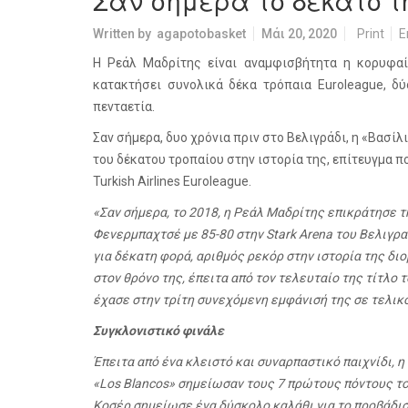
Σαν σήμερα το δέκατο τη
Written by
agapotobasket
Μάι 20, 2020
Print
E
Η Ρεάλ Μαδρίτης είναι αναμφισβήτητα η κορυφα
κατακτήσει συνολικά δέκα τρόπαια
Euroleague
, δ
πενταετία.
Σαν σήμερα, δυο χρόνια πριν στο Βελιγράδι, η «Βασί
του δέκατου τροπαίου στην ιστορία της, επίτευγμα 
Turkish
Airlines
Euroleague
.
«Σαν σήμερα, το 2018, η Ρεάλ Μαδρίτης επικράτησε
Φενερμπαχτσέ με 85-80 στην
Stark
Arena
του Βελιγρα
για δέκατη φορά, αριθμός ρεκόρ στην ιστορία της δ
στον θρόνο της, έπειτα από τον τελευταίο της τίτλο
έχασε στην τρίτη συνεχόμενη εμφάνισή της σε τελικ
Συγκλονιστικό φινάλε
Έπειτα από ένα κλειστό και συναρπαστικό παιχνίδι, 
«
Los
Blancos
» σημείωσαν τους 7 πρώτους πόντους το
Κοσέρ σημείωσε ένα δύσκολο καλάθι για το προβάδισμ