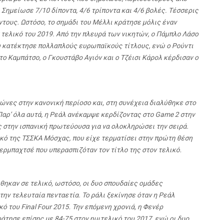
. Σημείωσε 7/10 δίποντα, 4/6 τρίποντα και 4/6 βολές. Τέσσερις
ντους. Ωστόσο, το σημάδι του Μέλλι κράτησε μόλις έναν
ν τελικό του 2019. Από την πλευρά των νικητών, ο Πάμπλο Λάσο
υ κατέκτησε πολλαπλούς ευρωπαϊκούς τίτλους, ενώ ο Ρούντι
το Καμπάτσο, ο Γκουστάβο Αγιόν και ο Τζέισι Κάρολ κέρδισαν ο
ώνες στην κανονική περίοσο και, στη συνέχεια διαλύθηκε στο
Παρ’ όλα αυτά, η Ρεάλ ανέκαμψε κερδίζοντας στο
Game
2 στην
ς στην ισπανική πρωτεύουσα για να ολοκληρώσει την σειρά.
κό της ΤΣΣΚΑ Μόσχας, που είχε τερματίσει στην πρώτη θέση
ερμπαχτσέ που υπερασπιζόταν τον τίτλο της στον τελικό.
θηκαν σε τελικό, ωστόσο, οι δυο σπουδαίες ομάδες
ην τελευταία πενταετία. Το ράλι ξεκίνησε όταν η Ρεάλ
ικό του
Final
Four
2015. Την επόμενη χρονιά, η Φενέρ
άτησε επίσης με 84-75 στον ημιτελικό του 2017, ενώ οι δυο