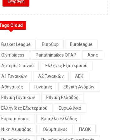
Tags Cloud
Basket League
EuroCup
Euroleague
Olympiacos
Panathinaikos OPAP
Άρης
Άρτεμις Σπανού
Έλληνες Εξωτερικού
Α1 Γυναικών
Α2 Γυναικών
ΑΕΚ
Αθηναικός
Γυναίκες
Εθνική Ανδρών
Εθνική Γυναικών
Εθνική Ελλάδος
Ελληνίδες Εξωτερικού
Ευρωλίγκα
Ευρωμπάσκετ
Κύπελλο Ελλάδας
Νίκη Λευκάδας
Ολυμπιακός
ΠΑΟΚ