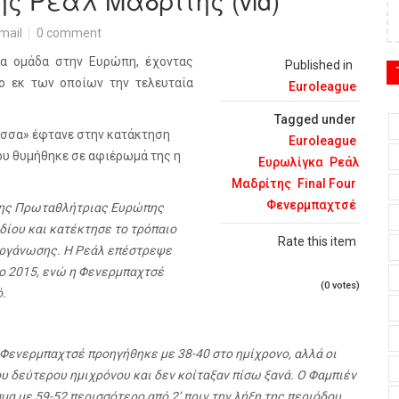
ς Ρεάλ Μαδρίτης (vid)
mail
0 comment
ία ομάδα στην Ευρώπη, έχοντας
Published in
ύο εκ των οποίων την τελευταία
Euroleague
Tagged under
λισσα» έφτανε στην κατάκτηση
Euroleague
που θυμήθηκε σε αφιέρωμά της η
Ευρωλίγκα
Ρεάλ
Μαδρίτης
Final Four
Φενερμπαχτσέ
 της Πρωταθλήτριας Ευρώπης
δίου και κατέκτησε το τρόπαιο
Rate this item
ιοργάνωσης. Η Ρεάλ επέστρεψε
 το 2015, ενώ η Φενερμπαχτσέ
(0 votes)
ό.
η Φενερμπαχτσέ προηγήθηκε με 38-40 στο ημίχρονο, αλλά οι
υ δεύτερου ημιχρόνου και δεν κοίταξαν πίσω ξανά. Ο Φαμπιέν
α με 59-52 περισσότερο από 2’ πριν την λήξη της περιόδου