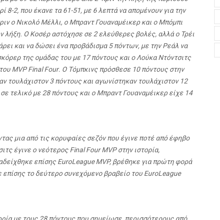
ί 8-2, που έκανε τα 61-51, με 6 λεπτά να απομένουν για την
ριν ο Νικολό Μέλλι, ο Μπραντ Γουαναμέικερ και ο Μπόμπι
την λήξη. Ο Κοσέρ αστόχησε σε 2 ελεύθερες βολές, αλλά ο Τρέι
ρει και να δώσει ένα προβάδισμα 5 πόντων, με την Ρεάλ να
σκόρερ της ομάδας του με 17 πόντους και ο Λούκα Ντόντσιτς
 του
MVP
Final
Four
. Ο Τόμπκινς πρόσθεσε 10 πόντους στην
ραν τουλάχιστον 3 πόντους και αγωνίστηκαν τουλάχιστον 12
σε τελικό με 28 πόντους και ο Μπραντ Γουαναμέικερ είχε 14
τας μια από τις κορυφαίες σεζόν που έγινε ποτέ από έφηβο
σιτς έγινε ο νεότερος
Final
Four
MVP
στην ιστορία,
ναδείχθηκε επίσης EuroLeague MVP, βρέθηκε για πρώτη φορά
ε επίσης το δεύτερο συνεχόμενο βραβείο του
EuroLeague
ρία με τους 28 πόντους που σημείωσε, περισσότερους από