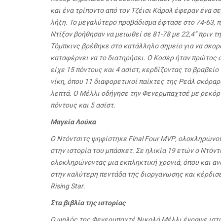
και ένα τρίποντο από τον Τζέισι Κάρολ έφεραν ένα σερ
λήξη. Το μεγαλύτερο προβάδισμα έφτασε στο 74-63, π
Ντίξον βοήθησαν να μειωθεί σε 81-78 με 22,4’’ πριν 
Τόμπκινς βρέθηκε στο κατάλληλο σημείο για να σκορά
καταφέρνει να το διατηρήσει. Ο Κοσέρ ήταν πρώτος 
είχε 15 πόντους και 4 ασίστ, κερδίζοντας το βραβείο
νίκη, όπου 11 διαφορετικοί παίκτες της Ρεάλ σκόρα
λεπτά. Ο Μέλλι οδήγησε την Φενερμπαχτσέ με ρεκόρ 
πόντους και 5 ασίστ.
Μαγεία
Λούκα
Ο Ντόντσιτς ψηφίστηκε
Final
Four
MVP
, ολοκληρώνον
στην ιστορία του μπάσκετ. Σε ηλικία 19 ετών ο Ντόντ
ολοκληρώνοντας μια εκπληκτική χρονιά, όπου και α
στην καλύτερη πεντάδα της διοργανωσης και κέρδισ
Rising
Star
.
Στα βιβλία της ιστορίας
Ο ψηλός της Φενερμπαχτέ Νικολό Μέλλι έγραψε ιστο