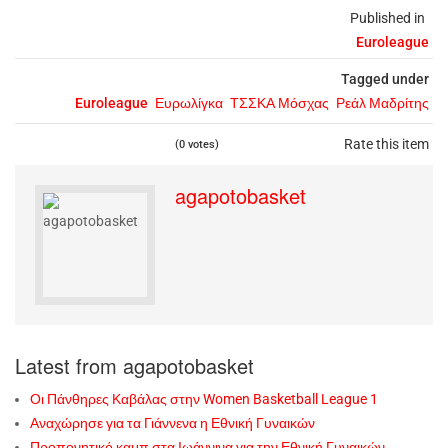
Published in
Euroleague
Tagged under
Euroleague
Ευρωλίγκα
ΤΣΣΚΑ Μόσχας
Ρεάλ Μαδρίτης
Rate this item
(0 votes)
agapotobasket
Latest from agapotobasket
Οι Πάνθηρες Καβάλας στην Women Basketball League 1
Αναχώρησε για τα Γιάννενα η Εθνική Γυναικών
Προπονητικό καμπ στα Ιωάννινα για την Εθνική Γυναικών