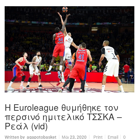
Η Euroleague θυμήθηκε τον
περσινό ημιτελικό ΤΣΣΚΑ –
Ρεάλ (vid)
Written by
agapotobasket
Μάι 23, 2020
Print
Email
0