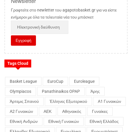
Newsletter
Γραφτείτε στο newletter του agapotobasket.gr για να είστε
ενήμεροι με όλα τα τελευταία νέα του μπάσκετ
Tags Cloud
Basket League
EuroCup
Euroleague
Olympiacos
Panathinaikos OPAP
Άρης
Άρτεμις Σπανού
Έλληνες Εξωτερικού
Α1 Γυναικών
Α2 Γυναικών
ΑΕΚ
Αθηναικός
Γυναίκες
Εθνική Ανδρών
Εθνική Γυναικών
Εθνική Ελλάδος
Ελληνίδες Εξωτερικού
Ευρωλίγκα
Ευρωμπάσκετ