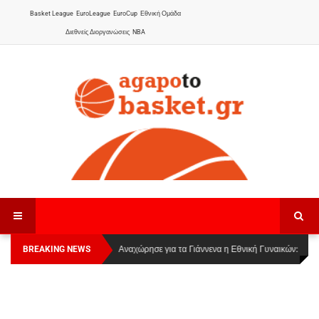
Basket League
EuroLeague
EuroCup
Εθνική Ομάδα
Διεθνείς Διοργανώσεις
NBA
BREAKING NEWS
Οι Πάνθηρες Καβάλας στην Women Basketball
Αναχώρησε για τα Γιάννενα η Εθνική Γυναικών
:
League 1