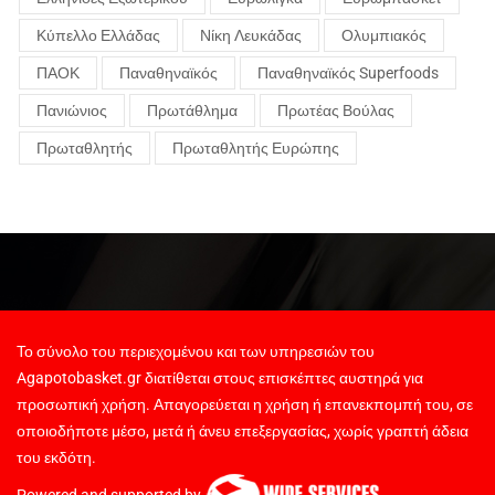
Κύπελλο Ελλάδας
Νίκη Λευκάδας
Ολυμπιακός
ΠΑΟΚ
Παναθηναϊκός
Παναθηναϊκός Superfoods
Πανιώνιος
Πρωτάθλημα
Πρωτέας Βούλας
Πρωταθλητής
Πρωταθλητής Ευρώπης
Το σύνολο του περιεχομένου και των υπηρεσιών του
Agapotobasket.gr διατίθεται στους επισκέπτες αυστηρά για
προσωπική χρήση. Απαγορεύεται η χρήση ή επανεκπομπή του, σε
οποιοδήποτε μέσο, μετά ή άνευ επεξεργασίας, χωρίς γραπτή άδεια
του εκδότη.
Powered and supported by