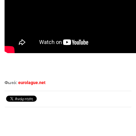
Φωτό:
eurolague.net