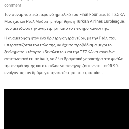
comment
Τον συναρπαστικό περσινό ημιτελικό του
Final
Four
μεταξύ ΤΣΣΚΑ
Μόσχας και Ρεάλ Μαδρίτης, θυμήθηκε η
Turkish
Airlines
Euroleague
,
που μετέδωσε την αναμέτρηση από το επίσημο κανάλι της.
Η αναμέτρηση ήταν ένα θρίλερ για γερά νεύρα, με την Ρεάλ, που
υπερασπιζόταν τον τίτλο της, να έχει το προβάδισμα μέχρι το
ξεκίνημα του τέταρτου δεκάλεπτου και την ΤΣΣΚΑ να κάνει ένα
εντυπωσιακό
come
back
, να δίνει δραματικό χαρακτήρα στο φινάλε
της αναμέτρησης και στο τέλος να πανηγυρίζει την νίκη με 95-90,
ανοίγοντας τον δρόμο για την κατάκτηση του τροπαίου.