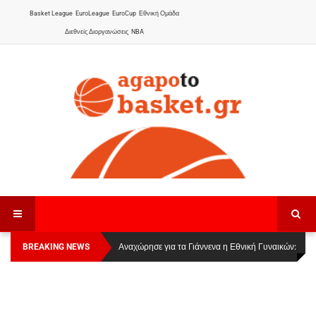
Basket League
EuroLeague
EuroCup
Εθνική Ομάδα
Διεθνείς Διοργανώσεις
NBA
BREAKING NEWS
Οι Πάνθηρες Καβάλας στην Women Basketball
Αναχώρησε για τα Γιάννενα η Εθνική Γυναικών
:
League 1