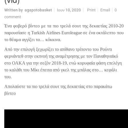
Written by
agapotobasket
Ιουν 10, 2020
Print
Email
0
comment
Ένα φοβερό βίντεο με τα πιο τρελά σουτ της δεκαετίας 2010-20
παρουσίασε η
Turkish
Airlines
Euroleague
σε ένα οκτάλεπτο που
το θέαμα αγγίζει τα… κόκκινα.
Από την επιλογή ξεχωρίζει το απίθανο τρίποντο του Ρούντι
φερνάντεθ στην εκπνοή της αναμέτρησης με τον Παναθηναϊκό
στο ΟΑΚΑ για την σεζόν 2018-19, ενώ κορυφαία φάση επελέγη
το καλάθι του Μίκι έπειτα από γκελ της μπάλας στο… κεφάλι
του.
Απολαύστε τα πιο τρελά σουτ της δεκαετίας στο παρακάτω
βίντεο