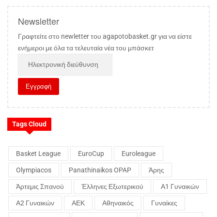
Newsletter
Γραφτείτε στο newletter του agapotobasket.gr για να είστε
ενήμεροι με όλα τα τελευταία νέα του μπάσκετ
Tags Cloud
Basket League
EuroCup
Euroleague
Olympiacos
Panathinaikos OPAP
Άρης
Άρτεμις Σπανού
Έλληνες Εξωτερικού
Α1 Γυναικών
Α2 Γυναικών
ΑΕΚ
Αθηναικός
Γυναίκες