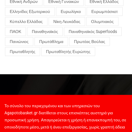
Εθνική Ανδρών
Εθνική Γυναικών
Εθνική Ελλάδος
Ελληνίδες Εξωτερικού
Ευρωλίγκα
Ευρωμπάσκετ
Κύπελλο Ελλάδας
Νίκη Λευκάδας
Ολυμπιακός
ΠΑΟΚ
Παναθηναϊκός
Παναθηναϊκός Superfoods
Πανιώνιος
Πρωτάθλημα
Πρωτέας Βούλας
Πρωταθλητής
Πρωταθλητής Ευρώπης
Το σύνολο του περιεχομένου και των υπηρεσιών του
Agapotobasket.gr διατίθεται στους επισκέπτες αυστηρά για
προσωπική χρήση. Απαγορεύεται η χρήση ή επανεκπομπή του, σε
οποιοδήποτε μέσο, μετά ή άνευ επεξεργασίας, χωρίς γραπτή άδεια