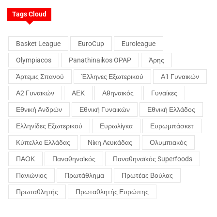
Tags Cloud
Basket League
EuroCup
Euroleague
Olympiacos
Panathinaikos OPAP
Άρης
Άρτεμις Σπανού
Έλληνες Εξωτερικού
Α1 Γυναικών
Α2 Γυναικών
ΑΕΚ
Αθηναικός
Γυναίκες
Εθνική Ανδρών
Εθνική Γυναικών
Εθνική Ελλάδος
Ελληνίδες Εξωτερικού
Ευρωλίγκα
Ευρωμπάσκετ
Κύπελλο Ελλάδας
Νίκη Λευκάδας
Ολυμπιακός
ΠΑΟΚ
Παναθηναϊκός
Παναθηναϊκός Superfoods
Πανιώνιος
Πρωτάθλημα
Πρωτέας Βούλας
Πρωταθλητής
Πρωταθλητής Ευρώπης