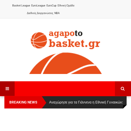
Basket League
EuroLeague
EuroCup
Εθνική Ομάδα
Διεθνείς Διοργανώσεις
NBA
BREAKING NEWS
Οι Πάνθηρες Καβάλας στην Women Basketball
Αναχώρησε για τα Γιάννενα η Εθνική Γυναικών
:
League 1