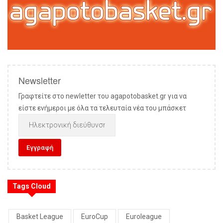
Newsletter
Γραφτείτε στο newletter του agapotobasket.gr για να
είστε ενήμεροι με όλα τα τελευταία νέα του μπάσκετ
Tags Cloud
Basket League
EuroCup
Euroleague