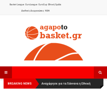
Basket League
EuroLeague
EuroCup
Εθνική Ομάδα
Διεθνείς Διοργανώσεις
NBA
BREAKING NEWS
Οι Πάνθηρες Καβάλας στην Women
Αναχώρησε για τα Γιάννενα η Εθνική
Basketball League 1
Γυναικών
: