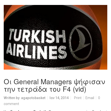
Οι General Managers ψήφισαν
την τετράδα του F4 (vid)
Written by
agapotobasket
Ιαν 14, 2014
Print
Email
0
comment