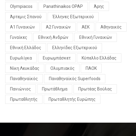
Olympiacos
Panathinaikos OPAP
Άρης
Άρτεμις Σπανού
Έλληνες Εξωτερικού
Α1 Γυναικών
Α2 Γυναικών
ΑΕΚ
Αθηναικός
Γυναίκες
Εθνική Ανδρών
Εθνική Γυναικών
Εθνική Ελλάδος
Ελληνίδες Εξωτερικού
Ευρωλίγκα
Ευρωμπάσκετ
Κύπελλο Ελλάδας
Νίκη Λευκάδας
Ολυμπιακός
ΠΑΟΚ
Παναθηναϊκός
Παναθηναϊκός Superfoods
Πανιώνιος
Πρωτάθλημα
Πρωτέας Βούλας
Πρωταθλητής
Πρωταθλητής Ευρώπης