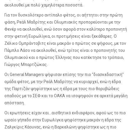
ακολουθεί με πολύ χαμηλότερα ποσοστά.
Για τον δυσκολότερο αντίπαλο φέτος, οι αήττητοι στην πρώτη
φάση, Ρεάλ Μαδρίτης και Ολυμπιακός προπορεύονται με την
Φενέρ να ακολουθεί, ενώ όσον αφορά στον καλύτερο προπονητή
στην φετινή Ευρωλίγκα, οι προτιμήσεις είναι ξεκάθαρες. Ο
Ζέλικο Ομπράντοβιτς είναι μακράν ο πρώτος σε ψήφους, με τον
Πάμπλο Λάσο να ακολουθεί, ενώ τρίτος είναι ο προπονητής του
Ολυμπιακού και ο πρώτος Έλληνας που κατέκτησε το τρόπαιο,
Γιώργος Μπαρτζώκας.
Οι General Managers ψήφισαν επίσης την πιο "διασκεδαστική"
ομάδα φέτος, με την Ρεάλ Μαδρίτης να κυριαρχεί, ενώ η έδρα
της Παρτιζάν ψηφίστηκε ως η έδρα με τους πιο θορυβώδεις
οπαδούς με το ΣΕΦ και το ΟΑΚΑ να ισοψηφούν σε αρκετά μεγάλη
απόσταση.
Οι ερωτήσεις είχαν και…αισθητικό ενδιαφέρον, αφού ως το πιο
ωραίο γήπεδο στην Ευρωλίγκα ψηφίστηκε μακράν η έδρα της
Ζαλγκίρις Κάουνας, ενώ η Βαρκελώνη ψηφίστηκε ως η πιο