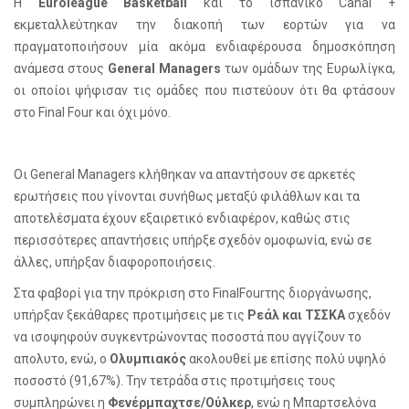
Η
Euroleague Basketball
και το ισπανικό Canal +
εκμεταλλεύτηκαν την διακοπή των εορτών για να
πραγματοποιήσουν μία ακόμα ενδιαφέρουσα δημοσκόπηση
ανάμεσα στους
General Managers
των ομάδων της Ευρωλίγκα,
οι οποίοι ψήφισαν τις ομάδες που πιστεύουν ότι θα φτάσουν
στο
Final
Four
και όχι μόνο.
Οι General Managers κλήθηκαν να απαντήσουν σε αρκετές
ερωτήσεις που γίνονται συνήθως μεταξύ φιλάθλων και τα
αποτελέσματα έχουν εξαιρετικό ενδιαφέρον, καθώς στις
περισσότερες απαντήσεις υπήρξε σχεδόν ομοφωνία, ενώ σε
άλλες, υπήρξαν διαφοροποιήσεις.
Στα φαβορί για την πρόκριση στο
Final
Four
της διοργάνωσης,
υπήρξαν ξεκάθαρες προτιμήσεις με τις
Ρεάλ και ΤΣΣΚΑ
σχεδόν
να ισοψηφούν συγκεντρώνοντας ποσοστά που αγγίζουν το
απολυτο, ενώ, ο
Ολυμπιακός
ακολουθεί με επίσης πολύ υψηλό
ποσοστό (91,67%). Την τετράδα στις προτιμήσεις τους
συμπληρώνει η
Φενέρμπαχτσε/Ούλκερ
, ενώ η Μπαρτσελόνα