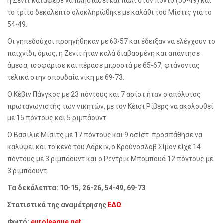
η Ζενίτ κατάφερε να πλησιάσει και πάλι στον πόντο (50-49) και
το τρίτο δεκάλεπτο ολοκληρώθηκε με καλάθι του Μίσιτς για το
54-49.
Οι γηπεδούχοι προηγήθηκαν με 63-57 και έδειξαν να ελέγχουν το
παιχνίδι, όμως, η Ζενίτ ήταν καλά διαβασμένη και απάντησε
άμεσα, ισοφάρισε και πέρασε μπροστά με 65-67, φτάνοντας
τελικά στην σπουδαία νίκη με 69-73.
Ο Κέβιν Πάνγκος με 23 πόντους και 7 ασίστ ήταν ο απόλυτος
πρωταγωνιστής των νικητών, με τον Κέισι Ρίβερς να ακολουθεί
με 15 πόντους και 5 ριμπάουντ.
Ο Βασίλιε Μίσιτς με 17 πόντους και 9 ασίστ
προσπάθησε να
καλύψει και το κενό του Λάρκιν, ο Κρούνοσλαβ Σίμον είχε 14
πόντους με 3 ριμπάουντ και ο Ροντρίκ Μπομπουά 12 πόντους με
3 ριμπάουντ.
Τα δεκάλεπτα: 10-15, 26-26, 54-49, 69-73
Στατιστικά της αναμέτρησης
ΕΔΩ
Φωτό:
euroleague.net