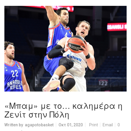
«Μπαμ» με το… καλημέρα η
Ζενίτ στην Πόλη
Written by
agapotobasket
Οκτ 01, 2020
Print
Email
0