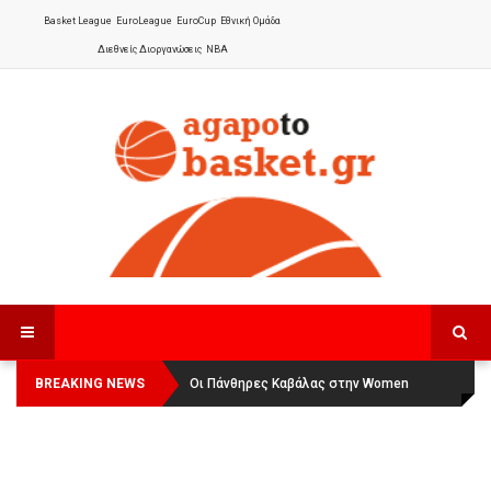
Basket League
EuroLeague
EuroCup
Εθνική Ομάδα
Διεθνείς Διοργανώσεις
NBA
BREAKING NEWS
Οι Πάνθηρες Καβάλας στην Women
Αναχώρησε για τα Γιάννενα η Εθνική
Basketball League 1
Γυναικών
: