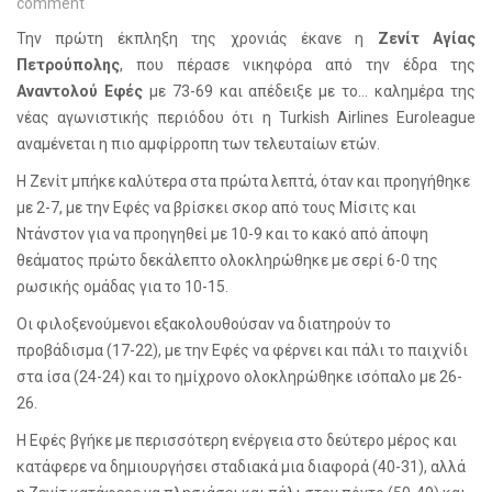
comment
Την πρώτη έκπληξη της χρονιάς έκανε η
Ζενίτ Αγίας
Πετρούπολης
, που πέρασε νικηφόρα από την έδρα της
Αναντολού Εφές
με 73-69 και απέδειξε με το… καλημέρα της
νέας αγωνιστικής περιόδου ότι η
Turkish
Airlines
Euroleague
αναμένεται η πιο αμφίρροπη των τελευταίων ετών.
Η Ζενίτ μπήκε καλύτερα στα πρώτα λεπτά, όταν και προηγήθηκε
με 2-7, με την Εφές να βρίσκει σκορ από τους Μίσιτς και
Ντάνστον για να προηγηθεί με 10-9 και το κακό από άποψη
θεάματος πρώτο δεκάλεπτο ολοκληρώθηκε με σερί 6-0 της
ρωσικής ομάδας για το 10-15.
Οι φιλοξενούμενοι εξακολουθούσαν να διατηρούν το
προβάδισμα (17-22), με την Εφές να φέρνει και πάλι το παιχνίδι
στα ίσα (24-24) και το ημίχρονο ολοκληρώθηκε ισόπαλο με 26-
26.
Η Εφές βγήκε με περισσότερη ενέργεια στο δεύτερο μέρος και
κατάφερε να δημιουργήσει σταδιακά μια διαφορά (40-31), αλλά