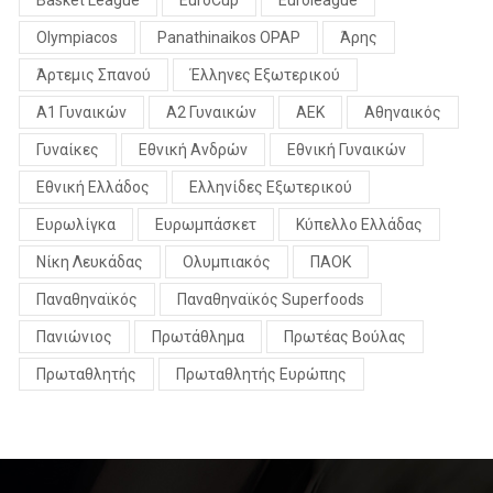
Basket League
EuroCup
Euroleague
Olympiacos
Panathinaikos OPAP
Άρης
Άρτεμις Σπανού
Έλληνες Εξωτερικού
Α1 Γυναικών
Α2 Γυναικών
ΑΕΚ
Αθηναικός
Γυναίκες
Εθνική Ανδρών
Εθνική Γυναικών
Εθνική Ελλάδος
Ελληνίδες Εξωτερικού
Ευρωλίγκα
Ευρωμπάσκετ
Κύπελλο Ελλάδας
Νίκη Λευκάδας
Ολυμπιακός
ΠΑΟΚ
Παναθηναϊκός
Παναθηναϊκός Superfoods
Πανιώνιος
Πρωτάθλημα
Πρωτέας Βούλας
Πρωταθλητής
Πρωταθλητής Ευρώπης