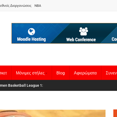
ιεθνείς Διοργανώσεις
NBA
σκετ
Μόνιμες στήλες
Blog
Αφιερώματα
Συνεν
 Basketball League 1
θνική Γυναικών
: