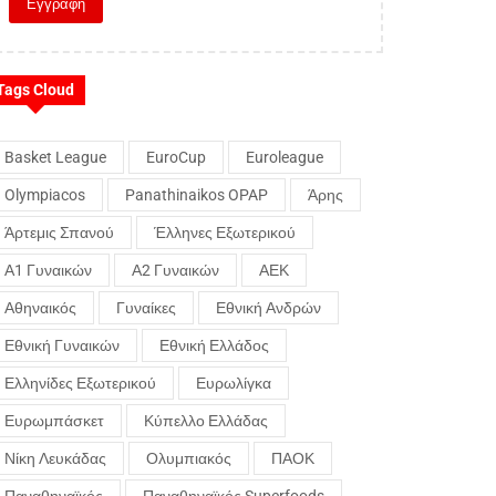
Tags Cloud
Basket League
EuroCup
Euroleague
Olympiacos
Panathinaikos OPAP
Άρης
Άρτεμις Σπανού
Έλληνες Εξωτερικού
Α1 Γυναικών
Α2 Γυναικών
ΑΕΚ
Αθηναικός
Γυναίκες
Εθνική Ανδρών
Εθνική Γυναικών
Εθνική Ελλάδος
Ελληνίδες Εξωτερικού
Ευρωλίγκα
Ευρωμπάσκετ
Κύπελλο Ελλάδας
Νίκη Λευκάδας
Ολυμπιακός
ΠΑΟΚ