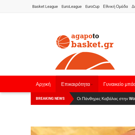
Basket League
EuroLeague
EuroCup
Εθνική Ομάδα
Δ
Αρχική
Επικαιρότητα
Γυναικείο μπά
Οι Πάνθηρες Καβάλας στην Women
Αναχώρησε για τα Γιάννενα η Ε
BREAKING NEWS