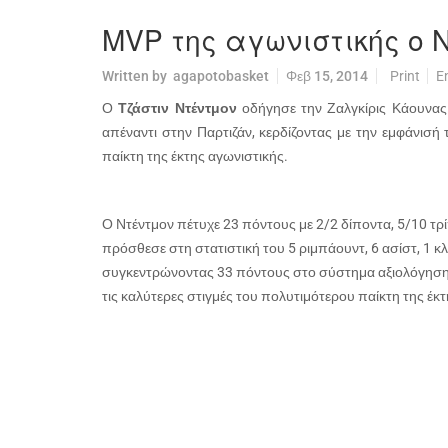
MVP της αγωνιστικής ο Ν
Written by
agapotobasket
Φεβ 15, 2014
Print
E
Ο
Τζάστιν Ντέντμον
οδήγησε την Ζαλγκίρις Κάουνας
απέναντι στην Παρτιζάν, κερδίζοντας με την εμφάνισή
παίκτη της έκτης αγωνιστικής.
Ο Ντέντμον πέτυχε 23 πόντους με 2/2 δίποντα, 5/10 τρί
πρόσθεσε στη στατιστική του 5 ριμπάουντ, 6 ασίστ, 1 κλ
συγκεντρώνοντας 33 πόντους στο σύστημα αξιολόγησης.
τις καλύτερες στιγμές του πολυτιμότερου παίκτη της έκ