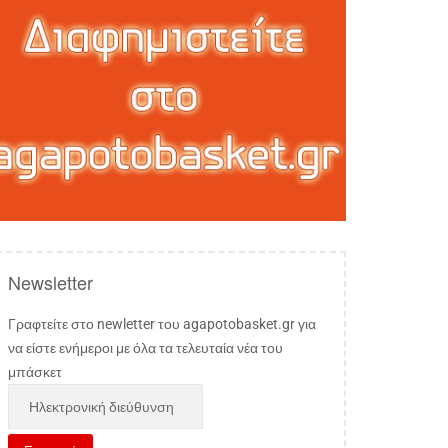
Newsletter
Γραφτείτε στο newletter του agapotobasket.gr για
να είστε ενήμεροι με όλα τα τελευταία νέα του
μπάσκετ