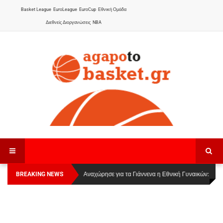
Basket League
EuroLeague
EuroCup
Εθνική Ομάδα
Διεθνείς Διοργανώσεις
NBA
BREAKING NEWS
Οι Πάνθηρες Καβάλας στην Women Basketball
Αναχώρησε για τα Γιάννενα η Εθνική Γυναικών
:
League 1