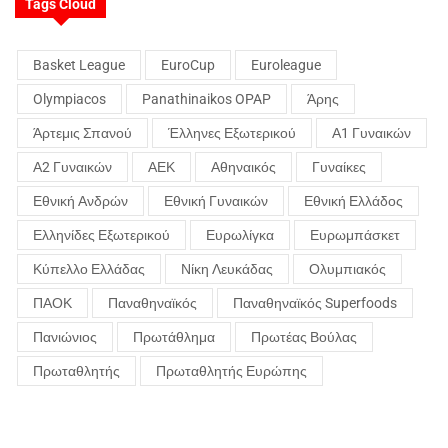
Tags Cloud
Basket League
EuroCup
Euroleague
Olympiacos
Panathinaikos OPAP
Άρης
Άρτεμις Σπανού
Έλληνες Εξωτερικού
Α1 Γυναικών
Α2 Γυναικών
ΑΕΚ
Αθηναικός
Γυναίκες
Εθνική Ανδρών
Εθνική Γυναικών
Εθνική Ελλάδος
Ελληνίδες Εξωτερικού
Ευρωλίγκα
Ευρωμπάσκετ
Κύπελλο Ελλάδας
Νίκη Λευκάδας
Ολυμπιακός
ΠΑΟΚ
Παναθηναϊκός
Παναθηναϊκός Superfoods
Πανιώνιος
Πρωτάθλημα
Πρωτέας Βούλας
Πρωταθλητής
Πρωταθλητής Ευρώπης