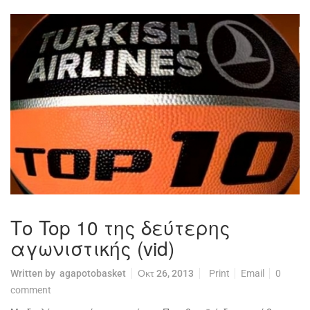
Το Top 10 της δεύτερης
αγωνιστικής (vid)
Written by
agapotobasket
Οκτ 26, 2013
Print
Email
0
comment