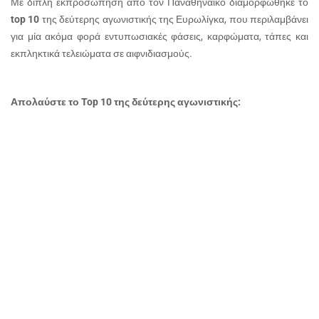
Με διπλή εκπροσώπηση από τον Παναθηναϊκό διαμορφώθηκε το
top
10
της δεύτερης αγωνιστικής της Ευρωλίγκα, που περιλαμβάνει
για μία ακόμα φορά εντυπωσιακές φάσεις, καρφώματα, τάπες και
εκπληκτικά τελειώματα σε αιφνιδιασμούς.
Απολαύστε το
Top
10 της δεύτερης αγωνιστικής: