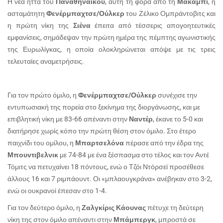
Η νέα ήττα του
Παναθηναϊκού
, αυτή τη φορά από τη
Μακάμπι
, η
ασταμάτητη
Φενέρμπαχτσε/Ούλκερ
του Ζέλικο Ομπράντοβιτς και
η πρώτη νίκη της
Σιένα
έπειτα από τέσσερις απογοητευτικές
εμφανίσεις, σημάδεψαν την πρώτη ημέρα της πέμπτης αγωνιστικής
της Ευρωλίγκας, η οποία ολοκληρώνεται απόψε με τις τρεις
τελευταίες αναμετρήσεις.
Για τον πρώτο όμιλο, η
Φενέρμπαχτσε/Ούλκερ
συνέχισε την
εντυπωσιακή της πορεία στο ξεκίνημα της διοργάνωσης, και με
επιβλητική νίκη με 83-66 απέναντι στην
Ναντέρ
, έκανε το 5-0 και
διατήρησε χωρίς κόπο την πρώτη θέση στον όμιλο. Στο έτερο
παιχνίδι του ομίλου, η
Μπαρτσελόνα
πέρασε από την έδρα της
Μπουντιβελνικ
με 74-84 με ένα ξέσπασμα στο τέλος και τον Αντέ
Τόμιτς να πετυχαίνει 18 πόντους, ενώ ο Τζόι Ντόρσεϊ προσέθεσε
άλλους 16 και 7 ριμπάουντ. Οι «μπλαουγκράνα» ανέβηκαν στο 3-2,
ενώ οι ουκρανοί έπεσαν στο 1-4.
Για τον δεύτερο όμιλο, η
Ζαλγκίρις Κάουνας
πέτυχε τη δεύτερη
νίκη της στον όμιλο απέναντι στην
Μπάμπεργκ
, μπροστά σε