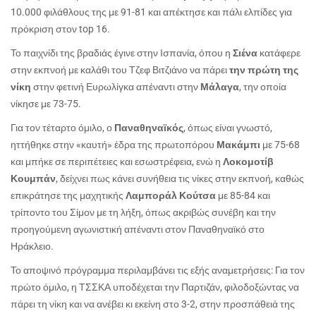
10.000 φιλάθλους της με 91-81 και απέκτησε και πάλι ελπίδες για
πρόκριση στον
top
16.
Το παιχνίδι της βραδιάς έγινε στην Ισπανία, όπου η
Σιένα
κατάφερε
στην εκπνοή με καλάθι του Τζεφ Βιτζιάνο να πάρει
την πρώτη της
νίκη
στην φετινή Ευρωλίγκα απέναντι στην
Μάλαγα
, την οποία
νίκησε με 73-75.
Για τον τέταρτο όμιλο, ο
Παναθηναϊκός
, όπως είναι γνωστό,
ηττήθηκε στην «καυτή» έδρα της πρωτοπόρου
Μακάμπι
με 75-68
και μπήκε σε περιπέτειες και εσωστρέφεια
, ενώ η
Λοκομοτίβ
Κουμπάν
, δείχνει πως κάνει συνήθεια τις νίκες στην εκπνοή, καθώς
επικράτησε της μαχητικής
Λαμποράλ Κούτσα
με 85-84 και
τρίποντο του Σίμον με τη λήξη, όπως ακριβώς συνέβη και την
προηγούμενη αγωνιστική απέναντι στον Παναθηναϊκό στο
Ηράκλειο.
Το αποψινό πρόγραμμα περιλαμβάνει τις εξής αναμετρήσεις: Για τον
πρώτο όμιλο, η ΤΣΣΚΑ υποδέχεται την Παρτιζάν, φιλοδοξώντας να
πάρει τη νίκη και να ανέβει κι εκείνη στο 3-2, στην προσπάθειά της