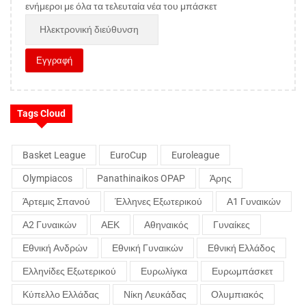
ενήμεροι με όλα τα τελευταία νέα του μπάσκετ
Tags Cloud
Basket League
EuroCup
Euroleague
Olympiacos
Panathinaikos OPAP
Άρης
Άρτεμις Σπανού
Έλληνες Εξωτερικού
Α1 Γυναικών
Α2 Γυναικών
ΑΕΚ
Αθηναικός
Γυναίκες
Εθνική Ανδρών
Εθνική Γυναικών
Εθνική Ελλάδος
Ελληνίδες Εξωτερικού
Ευρωλίγκα
Ευρωμπάσκετ
Κύπελλο Ελλάδας
Νίκη Λευκάδας
Ολυμπιακός