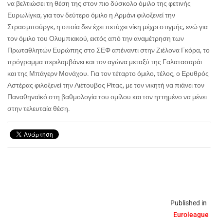
να βελτιώσει τη θέση της στον πιο δύσκολο όμιλο της φετινής
Ευρωλίγκα, για τον δεύτερο όμιλο η Αρμάνι φιλοξενεί την
Στρασμπούργκ, η οποία δεν έχει πετύχει νίκη μέχρι στιγμής, ενώ για
τον όμιλο του Ολυμπιακού, εκτός από την αναμέτρηση των
Πρωταθλητών Ευρώπης στο ΣΕΦ απέναντι στην Ζιέλονα Γκόρα, το
πρόγραμμα περιλαμβάνει και τον αγώνα μεταξύ της Γαλατασαράι
και της Μπάγερν Μονάχου. Για τον τέταρτο όμιλο, τέλος, ο Ερυθρός
Αστέρας φιλοξενεί την Λιέτουβος Ρίτας, με τον νικητή να πιάνει τον
Παναθηναϊκό στη βαθμολογία του ομίλου και τον ηττημένο να μένει
στην τελευταία θέση.
Published in
Euroleague