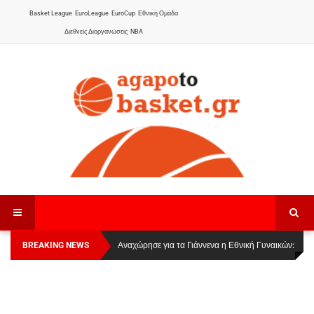
Basket League
EuroLeague
EuroCup
Εθνική Ομάδα
Διεθνείς Διοργανώσεις
NBA
BREAKING NEWS
Οι Πάνθηρες Καβάλας στην Women Basketball
Αναχώρησε για τα Γιάννενα η Εθνική Γυναικών
:
League 1