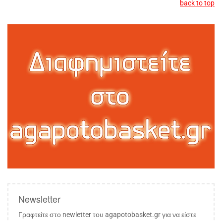
back to top
Newsletter
Γραφτείτε στο newletter του agapotobasket.gr για να είστε