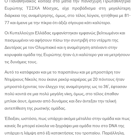
Ο Παναθηναϊκός κοίταξε στα μάτια την πανίσχυρη Πρωταθλήτρια
Ευρώπης ΤΣΣΚΑ Μόσχας, είχε προβάδισμα στη μεγαλύτερη
διάρκεια της αναμέτρησης, όμως, στο τέλος λύγισε, ηττήθηκε με 81-
77 και έμεινε με την πίκρα ότι άξιζε σίγουρα κάτι καλύτερο.
Οι Κυπελλούχοι Ελλάδας εμφανίστηκαν εμφανώς βελτιωμένοι και
πεισμωμένοι να αφήσουν πίσω την συντριβή στο ντέρμπι της
Δευτέρας με τον Ολυμπιακό και η αναμέτρηση απέναντι στην
κορυφαία ομάδα της Ευρώπης ήταν ό,τι καλύτερο για να μετρήσουν
τις δυνάμεις τους.
Αυτό το κατάφεραν και με το παραπάνω και με μπροστάρη τον
Ντιμίριους Νίκολς που έκανε ρεκόρ καριέρας με 20 πόντους ήταν
μπροστά έχοντας τον έλεγχο της αναμέτρησης ως το 36’, έφτασαν
πολύ κοντά σε μια πολύ μεγάλη νίκη, όμως, στο τέλος έπαθαν
μπλακ άουτ, έμειναν από δυνάμεις και δεν άντεξαν την τελική
αντεπίθεση της ρωσικής ομάδας.
Έδειξαν, ωστόσο, πως υπάρχει ακόμα μέταλλο στην ομάδα και πως
κανείς δε μπορεί εύκολα να ξεγράψει μια ομάδα που στο
DNA
της
υπάρχει η λάμψη από έξι κατακτήσεις του τροπαίου. Παράλληλα,