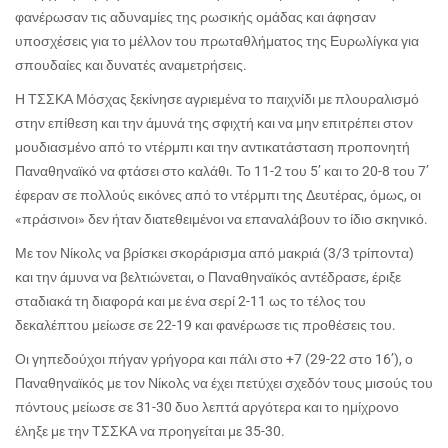
φανέρωσαν τις αδυναμίες της ρωσικής ομάδας και άφησαν
υποσχέσεις για το μέλλον του πρωταθλήματος της Ευρωλίγκα για
σπουδαίες και δυνατές αναμετρήσεις.
Η ΤΣΣΚΑ Μόσχας ξεκίνησε αγριεμένα το παιχνίδι με πλουραλισμό
στην επίθεση και την άμυνά της σφιχτή και να μην επιτρέπει στον
μουδιασμένο από το ντέρμπι και την αντικατάσταση προπονητή
Παναθηναϊκό να φτάσει στο καλάθι. Το 11-2 του 5’ και το 20-8 του 7’
έφεραν σε πολλούς εικόνες από το ντέρμπι της Δευτέρας, όμως, οι
«πράσινοι» δεν ήταν διατεθειμένοι να επαναλάβουν το ίδιο σκηνικό.
Με τον Νίκολς να βρίσκει σκοράρισμα από μακριά (3/3 τρίποντα)
και την άμυνα να βελτιώνεται, ο Παναθηναϊκός αντέδρασε, έριξε
σταδιακά τη διαφορά και με ένα σερί 2-11 ως το τέλος του
δεκαλέπτου μείωσε σε 22-19 και φανέρωσε τις προθέσεις του.
Οι γηπεδούχοι πήγαν γρήγορα και πάλι στο +7 (29-22 στο 16’), ο
Παναθηναϊκός με τον Νίκολς να έχει πετύχει σχεδόν τους μισούς του
πόντους μείωσε σε 31-30 δυο λεπτά αργότερα και το ημίχρονο
έληξε με την ΤΣΣΚΑ να προηγείται με 35-30.