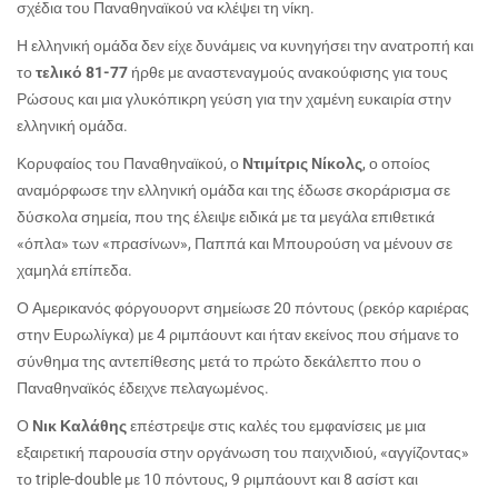
σχέδια του Παναθηναϊκού να κλέψει τη νίκη.
Η ελληνική ομάδα δεν είχε δυνάμεις να κυνηγήσει την ανατροπή και
το
τελικό 81-77
ήρθε με αναστεναγμούς ανακούφισης για τους
Ρώσους και μια γλυκόπικρη γεύση για την χαμένη ευκαιρία στην
ελληνική ομάδα.
Κορυφαίος του Παναθηναϊκού, ο
Ντιμίτρις Νίκολς
, ο οποίος
αναμόρφωσε την ελληνική ομάδα και της έδωσε σκοράρισμα σε
δύσκολα σημεία, που της έλειψε ειδικά με τα μεγάλα επιθετικά
«όπλα» των «πρασίνων», Παππά και Μπουρούση να μένουν σε
χαμηλά επίπεδα.
Ο Αμερικανός φόργουορντ σημείωσε 20 πόντους (ρεκόρ καριέρας
στην Ευρωλίγκα) με 4 ριμπάουντ και ήταν εκείνος που σήμανε το
σύνθημα της αντεπίθεσης μετά το πρώτο δεκάλεπτο που ο
Παναθηναϊκός έδειχνε πελαγωμένος.
Ο
Νικ Καλάθης
επέστρεψε στις καλές του εμφανίσεις με μια
εξαιρετική παρουσία στην οργάνωση του παιχνιδιού, «αγγίζοντας»
το
triple
-
double
με 10 πόντους, 9 ριμπάουντ και 8 ασίστ και