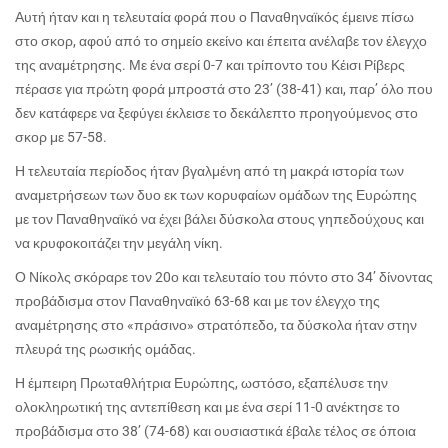
Αυτή ήταν και η τελευταία φορά που ο Παναθηναϊκός έμεινε πίσω
στο σκορ, αφού από το σημείο εκείνο και έπειτα ανέλαβε τον έλεγχο
της αναμέτρησης. Με ένα σερί 0-7 και τρίποντο του Κέισι Ρίβερς
πέρασε για πρώτη φορά μπροστά στο 23’ (38-41) και, παρ’ όλο που
δεν κατάφερε να ξεφύγει έκλεισε το δεκάλεπτο προηγούμενος στο
σκορ με 57-58.
Η τελευταία περίοδος ήταν βγαλμένη από τη μακρά ιστορία των
αναμετρήσεων των δυο εκ των κορυφαίων ομάδων της Ευρώπης
με τον Παναθηναϊκό να έχει βάλει δύσκολα στους γηπεδούχους και
να κρυφοκοιτάζει την μεγάλη νίκη.
Ο Νίκολς σκόραρε τον 20ο και τελευταίο του πόντο στο 34’ δίνοντας
προβάδισμα στον Παναθηναϊκό 63-68 και με τον έλεγχο της
αναμέτρησης στο «πράσινο» στρατόπεδο, τα δύσκολα ήταν στην
πλευρά της ρωσικής ομάδας.
Η έμπειρη Πρωταθλήτρια Ευρώπης, ωστόσο, εξαπέλυσε την
ολοκληρωτική της αντεπίθεση και με ένα σερί 11-0 ανέκτησε το
προβάδισμα στο 38’ (74-68) και ουσιαστικά έβαλε τέλος σε όποια