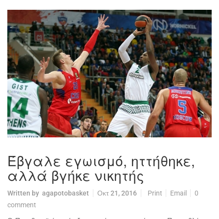
Έβγαλε εγωισμό, ηττήθηκε,
αλλά βγήκε νικητής
Written by
agapotobasket
Οκτ 21, 2016
Print
Email
0
comment