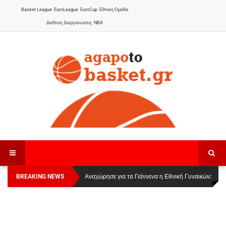
Basket League
EuroLeague
EuroCup
Εθνική Ομάδα
Διεθνείς Διοργανώσεις
NBA
BREAKING NEWS
Οι Πάνθηρες Καβάλας στην Women Basketball
Αναχώρησε για τα Γιάννενα η Εθνική Γυναικών
:
League 1