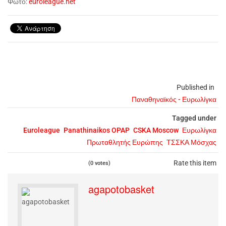
Φωτό:
euroleague.net
Published in
Παναθηναϊκός - Ευρωλίγκα
Tagged under
Euroleague
Panathinaikos OPAP
CSKA Moscow
Ευρωλίγκα
Πρωταθλητής Ευρώπης
ΤΣΣΚΑ Μόσχας
Rate this item
(0 votes)
agapotobasket