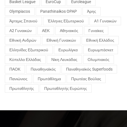
Basket League
EuroCup
Euroleague
Olympiacos
Panathinaikos OPAP
Άρης
Άρτεμις Σπανού
Έλληνες Εξωτερικού
Α1 Γυναικών
Α2 Γυναικών
ΑΕΚ
Αθηναικός
Γυναίκες
Εθνική Ανδρών
Εθνική Γυναικών
Εθνική Ελλάδος
Ελληνίδες Εξωτερικού
Ευρωλίγκα
Ευρωμπάσκετ
Κύπελλο Ελλάδας
Νίκη Λευκάδας
Ολυμπιακός
ΠΑΟΚ
Παναθηναϊκός
Παναθηναϊκός Superfoods
Πανιώνιος
Πρωτάθλημα
Πρωτέας Βούλας
Πρωταθλητής
Πρωταθλητής Ευρώπης