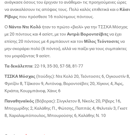
ανάγκασε όσους του έριχναν το ανάθεμα» τις προηγούμενες ώρες
να ανακαλέσουν τις απόψεις τους. Πολύ καλός επιθετικά και ο
Κέισι
Ρίβερς
που πρόσθεσε 16 πολύτιμους πόντους.
Ο
Νάντο Ντε Κολό
ήταν το πρώτο «βιολί» για την ΤΣΣΚΑ Μόσχας
με 20 πόντους και 4 ασίστ, με τον
Αντρέι Βοροντσέβιτς
να έχει
επίσης 20 πόντους με 4 ριμπάουντ και τον
Μίλος Τεόντοσιτς
να
μην σκοράρει πολύ (6 πόντοι), αλλά να παίζει για τους συμπαίκτες
του μοιράζοντας 9 ασίστ.
Τα δεκάλεπτα
: 22-19, 35-30, 57-58, 81-77
ΤΣΣΚΑ Μόσχας
(Ιτούδης): Ντε Κολό 20, Τεόντοσιτς 6, Ογκουστίν 8,
Φριτζόν 8, Τζάκσον 9, Αντόνοφ, Βοροντσέβιτς 20, Χίγκινς 4, Άιρς,
Κριάπα, Κουρμπάνοφ, Χάινς 6
Παναθηναϊκός
(Βόβορας): Σίνγκλετον 8, Νίκολς 20, Ρίβερς 16,
Μποχωρίδης 2, Καλάθης Π., Φώτσης, Παππάς 4, Φελντείν 3, Γκιστ
8, Χαραλαμπόπουλος, Μπουρούσης 6, Καλάθης Ν. 10