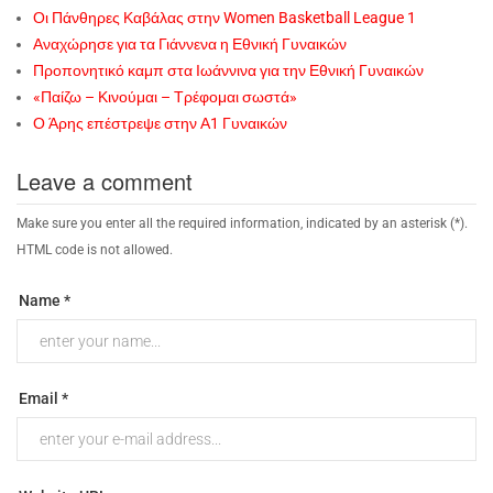
Οι Πάνθηρες Καβάλας στην Women Basketball League 1
Αναχώρησε για τα Γιάννενα η Εθνική Γυναικών
Προπονητικό καμπ στα Ιωάννινα για την Εθνική Γυναικών
«Παίζω – Κινούμαι – Τρέφομαι σωστά»
Ο Άρης επέστρεψε στην Α1 Γυναικών
Leave a comment
Make sure you enter all the required information, indicated by an asterisk (*).
HTML code is not allowed.
Name *
Email *