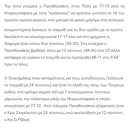
Την ήττα γνώρισε ο Παναθηναϊκός στην Πόλη με 77-72 από τη
Νταρουσάφακα με τους "πράσινους" να κρατάνε ωστόσο το +6 του
πρώτου αγώνα γεγονός που μπορεί να φανεί χρήσιμο στη συνέχεια.
Ισορροπημένα ξεκίνησε το παιχνίδι για τις δυο ομάδες με το πρώτο
δεκάλεπτο να ολοκληρώνεται 17-17 ενώ και στο ημίχρονο η
διαφορά ήταν στους δυο πόντους (35-33). Στη συνέχεια ο
Παναθηναϊκός βρέθηκε πίσω με 12 πόντους (48-36) στο 25′ αλλά
κατάφερε να γυρίσει το παιχνίδι και να προηγηθεί 68-71 στο 3’44”
πριν το τέλος.
Ο Oυαναμέικερ ήταν ασταμάτητος για τους γηπεδούχους (τελείωσε
το παιχνίδι με 24 πόντους) και ήταν το κλειδί της νίκης των Τούρκων
καθώς στο κρίσιμο σημείο πέτυχε 7 συνεχόμενους πόντους
γέρνοντας την πλάστιγγα υπέρ της Νταρουσάφακα η οποία
επικράτησε με 77-72. Από πλευράς Παναθηναϊκού εξαιρετικός ήταν
ο Κρις Σίνγκλεντον με 23 πόντους, ενώ ακολούθησε με 12 πόντους
ο Κει Σι Ρίβερς.