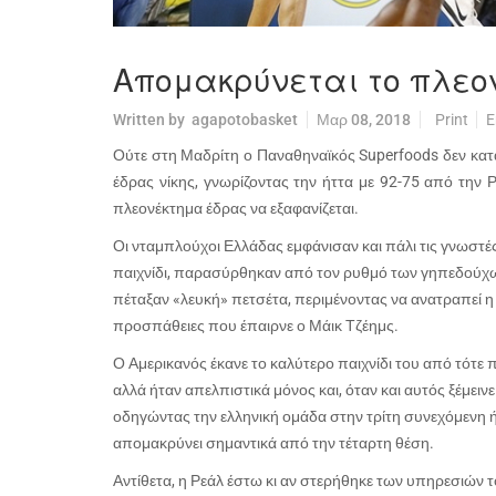
Απομακρύνεται το πλε
Written by
agapotobasket
Μαρ 08, 2018
Print
E
Ούτε στη Μαδρίτη ο Παναθηναϊκός
Superfoods
δεν κατ
έδρας νίκης, γνωρίζοντας την ήττα με 92-75 από την Ρ
πλεονέκτημα έδρας να εξαφανίζεται.
Οι νταμπλούχοι Ελλάδας εμφάνισαν και πάλι τις γνωστέ
παιχνίδι, παρασύρθηκαν από τον ρυθμό των γηπεδούχων
πέταξαν «λευκή» πετσέτα, περιμένοντας να ανατραπεί η
προσπάθειες που έπαιρνε ο Μάικ Τζέημς.
Ο Αμερικανός έκανε το καλύτερο παιχνίδι του από τότε
αλλά ήταν απελπιστικά μόνος και, όταν και αυτός ξέμειν
οδηγώντας την ελληνική ομάδα στην τρίτη συνεχόμενη ήτ
απομακρύνει σημαντικά από την τέταρτη θέση.
Αντίθετα, η Ρεάλ έστω κι αν στερήθηκε των υπηρεσιών τ