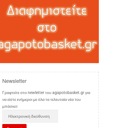
Newsletter
Γραφτείτε στο newletter του agapotobasket.gr για
να είστε ενήμεροι με όλα τα τελευταία νέα του
μπάσκετ