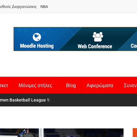
ιεθνείς Διοργανώσεις
NBA
σκετ
Μόνιμες στήλες
Blog
Αφιερώματα
Συνεν
 Basketball League 1
θνική Γυναικών
: