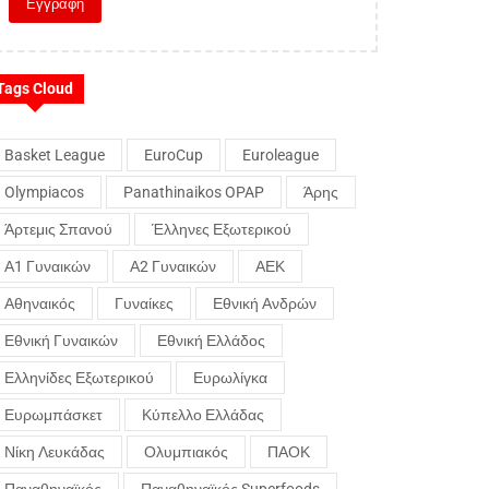
Tags Cloud
Basket League
EuroCup
Euroleague
Olympiacos
Panathinaikos OPAP
Άρης
Άρτεμις Σπανού
Έλληνες Εξωτερικού
Α1 Γυναικών
Α2 Γυναικών
ΑΕΚ
Αθηναικός
Γυναίκες
Εθνική Ανδρών
Εθνική Γυναικών
Εθνική Ελλάδος
Ελληνίδες Εξωτερικού
Ευρωλίγκα
Ευρωμπάσκετ
Κύπελλο Ελλάδας
Νίκη Λευκάδας
Ολυμπιακός
ΠΑΟΚ