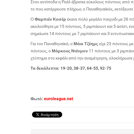
Στον αντίποδα η Ρεάλ έβρισκε εύκολους πόντους από πο
το που κατέρρευσε πλήρως ο Παναθηναϊκός, εκτόξευσε τ
Ο
Φαμπιέν Κοσέρ
έκανε πολύ μεγάλο παιχνιδι με 26 πό
ακολούθησε με 15 πόντους, 5 ριμπάουντ και 5 ασίστ, εν
σημείωσε 14 πόντους με 7 ριμπάουντ και 3 εντυπωσιακ
Για τον Παναθηναϊκό, ο
Μάικ Τζέημς
είχε 23 πόντους με
πόντους, ο
Μάρκους Ντένμον
11 πόντους με 3 ριμπάου
χτύπημα στο κεφάλι από την αναμέτρηση, ολοκλήρωσε με
Τα δεκάλεπτα: 19-20, 38-37, 64-55, 92-75
Φωτό:
euroleague.net