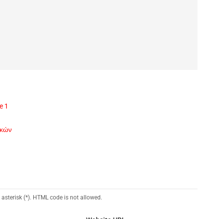
e 1
ικών
 asterisk (*). HTML code is not allowed.