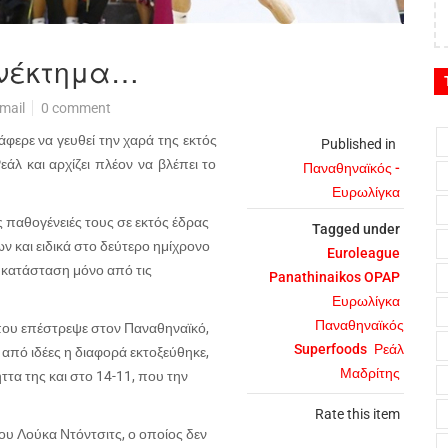
ονέκτημα…
mail
0 comment
άφερε να γευθεί την χαρά της εκτός
Published in
εάλ και αρχίζει πλέον να βλέπει το
Παναθηναϊκός -
Ευρωλίγκα
ς παθογένειές τους σε εκτός έδρας
Tagged under
 και ειδικά στο δεύτερο ημίχρονο
Euroleague
 κατάσταση μόνο από τις
Panathinaikos OPAP
Ευρωλίγκα
Παναθηναϊκός
 που επέστρεψε στον Παναθηναϊκό,
Superfoods
Ρεάλ
ε από ιδέες η διαφορά εκτοξεύθηκε,
Μαδρίτης
τα της και στο 14-11, που την
Rate this item
ου Λούκα Ντόντσιτς, ο οποίος δεν