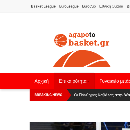
Basket League
EuroLeague
EuroCup
Εθνική Ομάδα
Δ
Αρχική
Επικαιρότητα
Γυναικείο μπά
Οι Πάνθηρες Καβάλας στην Women
Αναχώρησε για τα Γιάννενα η Ε
BREAKING NEWS