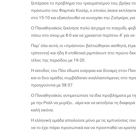
ξεπέρασε το πρόβλημα του τραυματισμού του, βρήκε το
πρόσωπο του Φαμπιέν Κοσέρ, ο οποίος έκανε εκπληκτι
στο 15-10 και εξακολουθεί να κυνηγάει την Ζαλγκίρις για 
Ο Παναθηναϊκός ξεκίνησε πολύ άσχημα το παιχνίδι, φοβο
πίσω στο σκορ με 8-0 και να χρειαστεί περίπου 4’ για να
Παρ’ όλα αυτά, οι «πράσινοι» βελτιώθηκαν αισθητά, έτρ
τρίποντα) και ήδη 6 επιθετικά ριμπάουντ στο πρώτο δεκ
τέλος της περιόδου με 19-20.
Η είσοδος του Πέιν έδωσε ενέργεια και δύναμη στον Πα
και οι δυο ομάδες συμβάδισαν εναλλασσόμενες στο προ
προηγούνται με 38-37.
Ο Παναθηναϊκός αντιμετώπισε τα ίδια προβλήματα με την
με την Ρεάλ να μυρίζει… αίμα και να εκτοξεύει τη διαφο
καλή εικόνα.
Η ελληνική ομάδα απειλούσε μόνο με τις εμπνεύσεις το
να το έχει πάρει προσωπικά και να προσπαθεί να κρατήσ