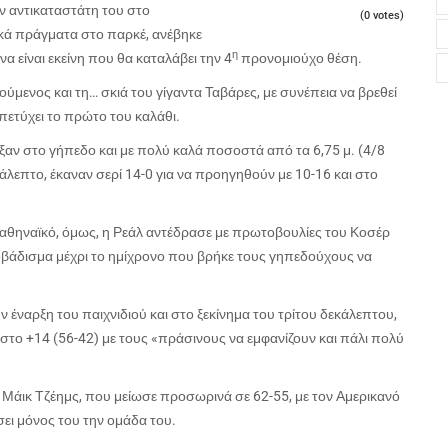
ν αντικαταστάτη του στο
(0 votes)
κά πράγματα στο παρκέ, ανέβηκε
η
να είναι εκείνη που θα καταλάβει την 4
προνομιούχο θέση.
ύμενος και τη… σκιά του γίγαντα Ταβάρες, με συνέπεια να βρεθεί
 πετύχει το πρώτο του καλάθι.
εξαν στο γήπεδο και με πολύ καλά ποσοστά από τα 6,75 μ. (4/8
άλεπτο, έκαναν σερί 14-0 για να προηγηθούν με 10-16 και στο
ναθηναϊκό, όμως, η Ρεάλ αντέδρασε με πρωτοβουλίες του Κοσέρ
βάδισμα μέχρι το ημίχρονο που βρήκε τους γηπεδούχους να
 έναρξη του παιχνιδιού και στο ξεκίνημα του τρίτου δεκάλεπτου,
ρά στο +14 (56-42) με τους «πράσινους να εμφανίζουν και πάλι πολύ
υ Μάικ Τζέημς, που μείωσε προσωρινά σε 62-55, με τον Αμερικανό
ει μόνος του την ομάδα του.