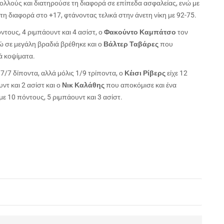
λλούς και διατηρούσε τη διαφορά σε επίπεδα ασφαλείας, ενώ με
η διαφορά στο +17, φτάνοντας τελικά στην άνετη νίκη με 92-75.
ντους, 4 ριμπάουντ και 4 ασίστ, ο
Φακούντο Καμπάτσο
τον
ώ σε μεγάλη βραδιά βρέθηκε και ο
Βάλτερ Ταβάρες
που
ά κοψίματα.
 7/7 δίποντα, αλλά μόλις 1/9 τρίποντα, ο
Κέισι Ρίβερς
είχε 12
ντ και 2 ασίστ και ο
Νικ Καλάθης
που αποκόμισε και ένα
 10 πόντους, 5 ριμπάουντ και 3 ασίστ.