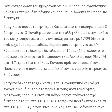
Θετικότερο όλων του ημιχρόνου ότι ο Νικ Καλάθης αγωνίστηκε
μόνο 8 λεπτά και δεν φάνηκε καθόλου πως έλλειπε το υπόλοιπο
διάστημα.
Τραγικά τα ποσοστά της Γκραν Κανάρια από την περιφέρεια με 3-
12 τρίποντα. Ο Παναθηναϊκός από την άλλη κλείδωσε την ρακέτα
του και χτύπησε μέσα στην αντίπαλη ρακέτα με 17/29 δίποντα,
ενώ είχε όσες προσπάθειες έπρεπε από το τρίποντο με 2/4.
Εξαιρετικοί στο δεύτερο δεκάλεπτο οι Τόμας (10π., όλους στο
δεύτερο δεκάλεπτο και 5 ριμπάουντ) και Λεκαβίτσιους (9π., 4/4
διπ., 1/1 τριπ.). Για την Γκραν Κανάρια πρώτος σκόρερ ήταν ο
Πασέκνικς με 6 πόντους, ενώ ο Τιλί ήταν σε χαμηλές πτήσεις με
3 πόντους.
Το τρίτο δεκάλεπτο ξεκίνησε με τον Παναθηναϊκό να βγάζει
ενέργεια και διάθεση στο παρκέ με τους Αντετοκούνμπο,
Μήτογλου, Καλάθη, Γκιστ και Λάνγκφορντ φτάνοντας την
διαφορά στο 22’ στο +18 (58-40). Το πρώτο πεντάλεπτο έκλεισε
στο +18 (68-50) για τον Παναθηναϊκό με τον Κιθ Λάνγκφορντ να