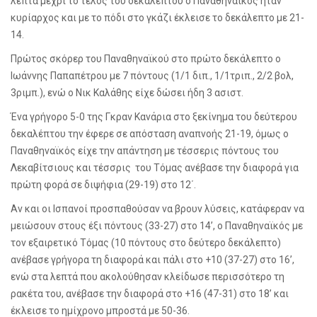
λεπτά μέχρι το τέλος του δεκαλέπτου ο Παναθηναϊκός ήταν
κυρίαρχος και με το πόδι στο γκάζι έκλεισε το δεκάλεπτο με 21-
14.
Πρώτος σκόρερ του Παναθηναϊκού στο πρώτο δεκάλεπτο ο
Ιωάννης Παπαπέτρου με 7 πόντους (1/1 διπ., 1/1τριπ., 2/2 βολ,
3ριμπ.), ενώ ο Νικ Καλάθης είχε δώσει ήδη 3 ασιστ.
Ένα γρήγορο 5-0 της Γκραν Κανάρια στο ξεκίνημα του δεύτερου
δεκαλέπτου την έφερε σε απόσταση αναπνοής 21-19, όμως ο
Παναθηναϊκός είχε την απάντηση με τέσσερις πόντους του
Λεκαβίτσιους και τέσσρις του Τόμας ανέβασε την διαφορά για
πρώτη φορά σε διψήφια (29-19) στο 12΄.
Αν και οι Ισπανοί προσπαθούσαν να βρουν λύσεις, κατάφεραν να
μειώσουν στους έξι πόντους (33-27) στο 14’, ο Παναθηναϊκός με
τον εξαιρετικό Τόμας (10 πόντους στο δεύτερο δεκάλεπτο)
ανέβασε γρήγορα τη διαφορά και πάλι στο +10 (37-27) στο 16’,
ενώ στα λεπτά που ακολούθησαν κλείδωσε περισσότερο τη
ρακέτα του, ανέβασε την διαφορά στο +16 (47-31) στο 18’ και
έκλεισε το ημίχρονο μπροστά με 50-36.