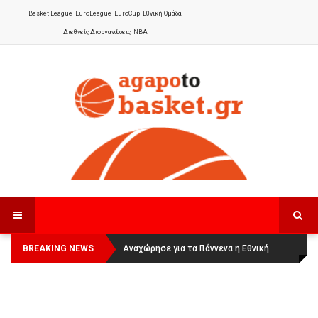
Basket League
EuroLeague
EuroCup
Εθνική Ομάδα
Διεθνείς Διοργανώσεις
NBA
BREAKING NEWS
Οι Πάνθηρες Καβάλας στην Women
Αναχώρησε για τα Γιάννενα η Εθνική
Basketball League 1
Γυναικών
: