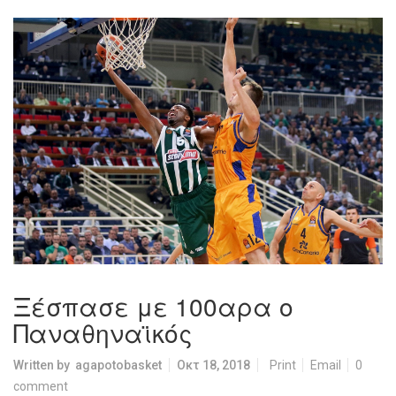
Ξέσπασε με 100αρα ο
Παναθηναϊκός
Written by
agapotobasket
Οκτ 18, 2018
Print
Email
0
comment