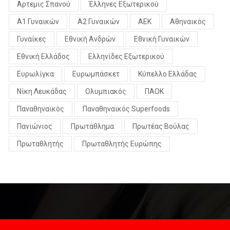
Άρτεμις Σπανού
Έλληνες Εξωτερικού
Α1 Γυναικών
Α2 Γυναικών
ΑΕΚ
Αθηναικός
Γυναίκες
Εθνική Ανδρών
Εθνική Γυναικών
Εθνική Ελλάδος
Ελληνίδες Εξωτερικού
Ευρωλίγκα
Ευρωμπάσκετ
Κύπελλο Ελλάδας
Νίκη Λευκάδας
Ολυμπιακός
ΠΑΟΚ
Παναθηναϊκός
Παναθηναϊκός Superfoods
Πανιώνιος
Πρωτάθλημα
Πρωτέας Βούλας
Πρωταθλητής
Πρωταθλητής Ευρώπης