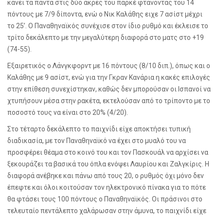
κάνει τα πάντα στις δύο άκρες του παρκέ φτάνοντας του 14
πόντους με 7/9 δίποντα, ενώ ο Νικ Καλάθης ειχε 7 ασίστ μέχρι
το 25’. Ο Παναθηναϊκός συνέχισε στον ίδιο ρυθμό και έκλεισε το
τρίτο δεκάλεπτο με την μεγαλύτερη διαφορά στο ματς στο +19
(74-55).
Εξαιρετικός ο Λάνγκφορντ με 16 πόντους (8/10 διπ.), όπως και ο
Καλάθης με 9 ασίστ, ενώ για την Γκραν Κανάρια η κακές επιλογές
στην επίθεση συνεχίστηκαν, καθώς δεν μπορούσαν οι Ισπανοί να
χτυπήσουν μέσα στην ρακέτα, εκτελούσαν από το τρίποντο με το
ποσοστό τους να είναι στο 20% (4/20).
Στο τέταρτο δεκάλεπτο το παιχνίδι είχε αποκτήσει τυπική
διαδικασία, με τον Παναθηναϊκό να έχει στο μυαλό του να
προσφέρει θέαμα στο κοινό του και τον Πασκουάλ να αρχίσει να
ξεκουράζει τα βασικά του όπλα ενόψει Λαυρίου και Ζαλγκίρις. Η
διαφορά ανέβηκε και πάνω από τους 20, ο ρυθμός όχι μόνο δεν
έπεφτε και όλοι κοιτούσαν τον ηλεκτρονικό πίνακα για το πότε
θα φτάσει τους 100 πόντους ο Παναθηναϊκός. Οι πράσινοι στο
τελευταίο πεντάλεπτο χαλάρωσαν στην άμυνα, το παιχνίδι είχε