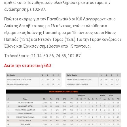
κριθεί και ο Παναθηναϊκός ολοκλήρωσε με κατοστάρα την
αναμέτρηση με 102-87.
Πρώτοι σκόρερ για τον Παναθηναϊκό οι Κιθ Λάνγκφορντ και ο
Λούκας Λεκαβίτσιους με 16 πόντους, ενώ ακολούθησε ο
εξαιρετικός Ιωάννης Παπαπέτρου με 15 πόντους και οι Νίκος
Παππάς (13π.) και Ντεσόν Τόμας (12π.). Για την Γκραν Κανάρια οι
Έβανς και Έρικσον σημείωσαν από 15 πόντους.
Τα δεκάλεπτα: 21-14, 50-36, 74-55, 102-87
Δείτε την στατιστική ΕΔΩ