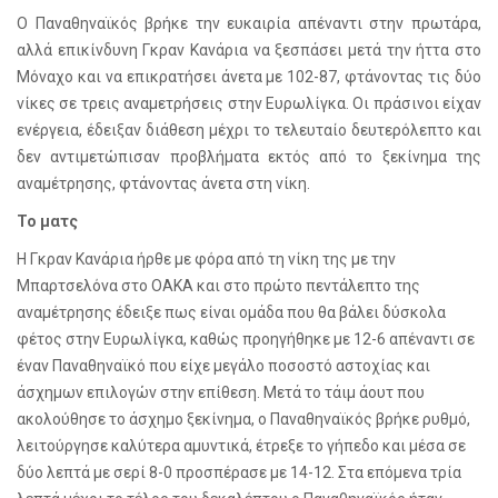
Ο Παναθηναϊκός βρήκε την ευκαιρία απέναντι στην πρωτάρα,
αλλά επικίνδυνη Γκραν Κανάρια να ξεσπάσει μετά την ήττα στο
Μόναχο και να επικρατήσει άνετα με 102-87, φτάνοντας τις δύο
νίκες σε τρεις αναμετρήσεις στην Ευρωλίγκα. Οι πράσινοι είχαν
ενέργεια, έδειξαν διάθεση μέχρι το τελευταίο δευτερόλεπτο και
δεν αντιμετώπισαν προβλήματα εκτός από το ξεκίνημα της
αναμέτρησης, φτάνοντας άνετα στη νίκη.
Το ματς
Η Γκραν Κανάρια ήρθε με φόρα από τη νίκη της με την
Μπαρτσελόνα στο ΟΑΚΑ και στο πρώτο πεντάλεπτο της
αναμέτρησης έδειξε πως είναι ομάδα που θα βάλει δύσκολα
φέτος στην Ευρωλίγκα, καθώς προηγήθηκε με 12-6 απέναντι σε
έναν Παναθηναϊκό που είχε μεγάλο ποσοστό αστοχίας και
άσχημων επιλογών στην επίθεση. Μετά το τάιμ άουτ που
ακολούθησε το άσχημο ξεκίνημα, ο Παναθηναϊκός βρήκε ρυθμό,
λειτούργησε καλύτερα αμυντικά, έτρεξε το γήπεδο και μέσα σε
δύο λεπτά με σερί 8-0 προσπέρασε με 14-12. Στα επόμενα τρία