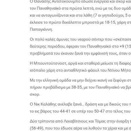
Ο Θανάσης Αντετοκούνμπο έδωσε ενέργεια και σκορ και
τον Παναθηναϊκό στα πρώτα λεπτά, ενώ με τις δυο ομά
και να ανταγωνίζονται και στα λάθη (7 οι γηπεδούχοι, 5
έκλεισε το πρώτο δεκάλεπτο μπροστά με 18-15, χάρη στ
Παπαγιάννη.
Οι πολύ καλές άμυνες του νεαρού σέντερ που «σκέπασε»
δεύτερης περιόδου, έφεραν τον Παναθηναϊκό στο +9 (15-
προβλήματά του έκαναν ξανά την εμφάνισή τους, όταν ο 
Η Μπουντούτσνοστ, αργά και σταθερά μείωσε τη διαφορά
ισόπαλο χάρη στο αντιαθλητικό φάουλ του Ντίνου Μήτο
Με την ελληνική ομάδα να μην δείχνει ικανή να ξεφύγει
πήραν προβάδισμα με 38-35, με τον Παναθηναϊκό να βρίσ
σκορ.
Ο Νικ Καλάθης ανέλαβε ξανά… δράση και με δικούς του 
το εις βάρος του 44-41 σε υπέρ του 50-47 στο τέλος του
Δύο τρίποντα από Λεκαβίτσιους και Τόμας στην έναρξη 
(56-49), που του έδωσε αέρα να λυθούν τα χέρια και με 