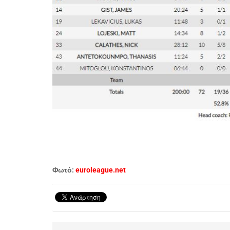
Φωτό:
euroleague.net