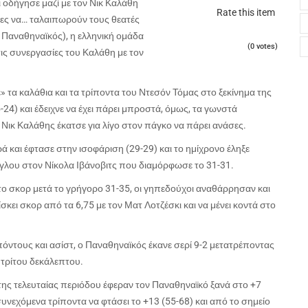
 οδήγησε μαζί με τον Νικ Καλάθη
Rate this item
δες να… ταλαιπωρούν τους θεατές
 ο Παναθηναϊκός), η ελληνική ομάδα
(0 votes)
ις συνεργασίες του Καλάθη με τον
 τα καλάθια και τα τρίποντα του Ντεσόν Τόμας στο ξεκίνημα της
24) και έδειχνε να έχει πάρει μπροστά, όμως, τα γωνστά
Νικ Καλάθης έκατσε για λίγο στον πάγκο να πάρει ανάσες.
 και έφτασε στην ισοφάριση (29-29) και το ημίχρονο έληξε
γλου στον Νίκολα Ιβάνοβιτς που διαμόρφωσε το 31-31.
 στο σκορ μετά το γρήγορο 31-35, οι γηπεδούχοι αναθάρρησαν και
κει σκορ από τα 6,75 με τον Ματ Λοτζέσκι και να μένει κοντά στο
πόντους και ασίστ, ο Παναθηναϊκός έκανε σερί 9-2 μετατρέποντας
 τρίτου δεκάλεπτου.
της τελευταίας περιόδου έφεραν τον Παναθηναϊκό ξανά στο +7
συνεχόμενα τρίποντα να φτάσει το +13 (55-68) και από το σημείο