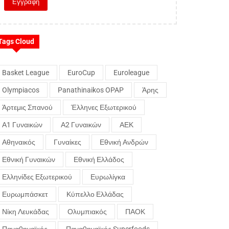
Tags Cloud
Basket League
EuroCup
Euroleague
Olympiacos
Panathinaikos OPAP
Άρης
Άρτεμις Σπανού
Έλληνες Εξωτερικού
Α1 Γυναικών
Α2 Γυναικών
ΑΕΚ
Αθηναικός
Γυναίκες
Εθνική Ανδρών
Εθνική Γυναικών
Εθνική Ελλάδος
Ελληνίδες Εξωτερικού
Ευρωλίγκα
Ευρωμπάσκετ
Κύπελλο Ελλάδας
Νίκη Λευκάδας
Ολυμπιακός
ΠΑΟΚ