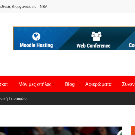
ιεθνείς Διοργανώσεις
NBA
σκετ
Μόνιμες στήλες
Blog
Αφιερώματα
Συνεν
 Basketball League 1
θνική Γυναικών
: