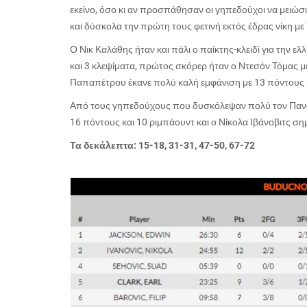
εκείνο, όσο κι αν προσπάθησαν οι γηπεδούχοι να μειώσ
και δύσκολα την πρώτη τους φετινή εκτός έδρας νίκη με
Ο Νικ Καλάθης ήταν και πάλι ο παίκτης-κλειδί για την ε
και 3 κλεψίματα, πρώτος σκόρερ ήταν ο Ντεσόν Τόμας με
Παπαπέτρου έκανε πολύ καλή εμφάνιση με 13 πόντους κ
Από τους γηπεδούχους που δυσκόλεψαν πολύ τον Παναθη
16 πόντους και 10 ριμπάουντ και ο Νίκολα Ιβάνοβιτς ση
Τα δεκάλεπτα: 15-18, 31-31, 47-50, 67-72