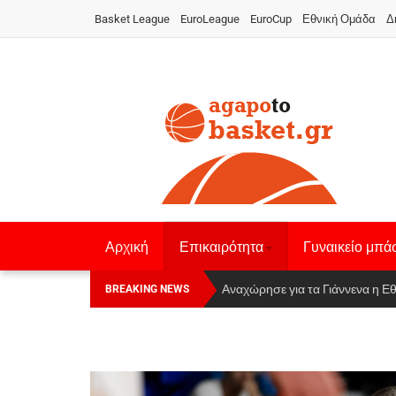
Basket League
EuroLeague
EuroCup
Εθνική Ομάδα
Δ
Αρχική
Επικαιρότητα
Γυναικείο μπά
Οι Πάνθηρες Καβάλας στην Women
Αναχώρησε για τα Γιάννενα η Ε
BREAKING NEWS