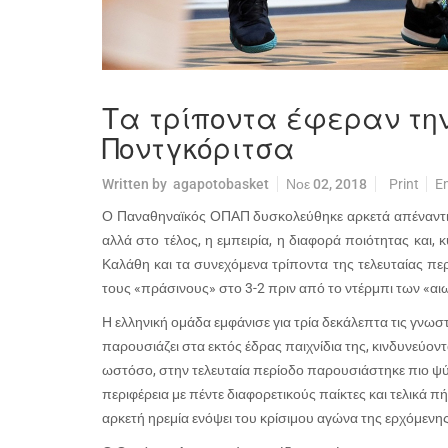
Τα τρίποντα έφεραν τη
Ποντγκόριτσα
Written by
agapotobasket
Νοε 02, 2018
Print
E
Ο Παναθηναϊκός ΟΠΑΠ δυσκολεύθηκε αρκετά απέναντ
αλλά στο τέλος, η εμπειρία, η διαφορά ποιότητας και, 
Καλάθη και τα συνεχόμενα τρίποντα της τελευταίας περ
τους «πράσινους» στο 3-2 πριν από το ντέρμπι των «αι
Η ελληνική ομάδα εμφάνισε για τρία δεκάλεπτα τις γνωσ
παρουσιάζει στα εκτός έδρας παιχνίδια της, κινδυνεύοντ
ωστόσο, στην τελευταία περίοδο παρουσιάστηκε πιο ψύ
περιφέρεια με πέντε διαφορετικούς παίκτες και τελικά πή
αρκετή ηρεμία ενόψει του κρίσιμου αγώνα της ερχόμενη