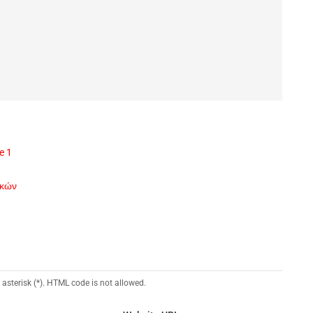
e 1
ικών
 asterisk (*). HTML code is not allowed.