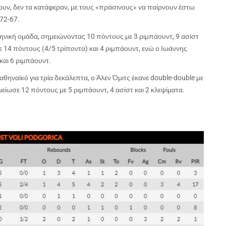
ουν, δεν τα κατάφεραν, με τους «πράσινους» να παίρνουν έστω
 72-67.
λληνική ομάδα, σημειώνοντας 10 πόντους με 3 ριμπάουντ, 9 ασίστ
 14 πόντους (4/5 τρίποντα) και 4 ριμπάουντ, ενώ ο Ιωάννης
αι 6 ριμπάουντ.
ναϊκό για τρία δεκάλεπτα, ο Άλεν Όμιτς έκανε
double
-
double
με
μείωσε 12 πόντους με 5 ριμπάουντ, 4 ασίστ και 2 κλεψίματα.