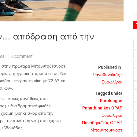
ν… απόδραση από την
mail
0 comment
ι στην πρωτάρα Μπουντούτσνοστ,
Published in
κυρίως, η ηγετική παρουσία του Νικ
Παναθηναϊκός -
ιόδου, έφεραν τη νίκη με 72-67 και
Ευρωλίγκα
ωνίων».
Tagged under
τές… κακές συνήθειες που
Euroleague
ας με ένα δραματικό φινάλε,
Panathinaikos OPAP
χραιμη, βρήκε σκορ από την
Ευρωλίγκα
ρε την πολύτιμη νίκη που χαρίζει
Παναθηναϊκός ΟΠΑΠ
ς εβδομάδας.
Μπουντουκνοστ