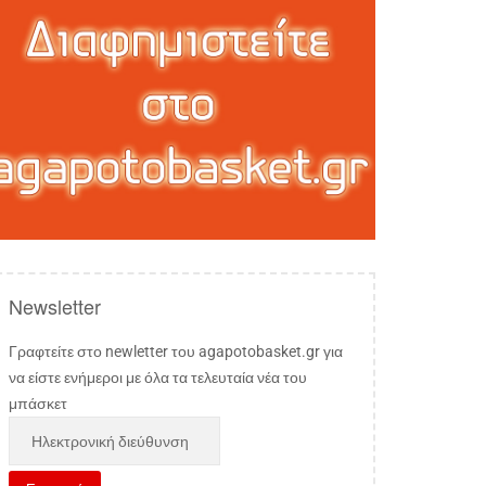
Newsletter
Γραφτείτε στο newletter του agapotobasket.gr για
να είστε ενήμεροι με όλα τα τελευταία νέα του
μπάσκετ