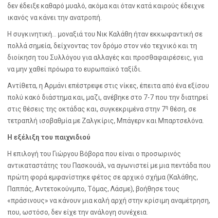
δεν έδειξε καθαρό μυαλό, ακόμα και όταν κατά καιρούς έδειχνε
ικανός να κάνει την ανατροπή.
Η συγκινητική… μοναξιά του Νικ Καλάθη ήταν εκκωφαντική σε
πολλά σημεία, δείχνοντας τον δρόμο στον νέο τεχνικό και τη
διοίκηση του Συλλόγου για αλλαγές και προσθαφαιρέσεις, για
να μην χαθεί πρόωρα το ευρωπαϊκό ταξίδι.
Αντίθετα, η Αρμάνι επέστρεψε στις νίκες, έπειτα από ένα εξίσου
πολύ κακό διάστημα και, μαζι, ανέβηκε στο 7-7 που την διατηρεί
η
στις θέσεις της οκτάδας και, συγκεκριμένα στην 7
θέση, σε
τετραπλή ισοβαθμία με Ζαλγκίρις, Μπάγερν και Μπαρτσελόνα.
Η εξέλιξη του παιχνιδιού
Η επιλογή του Γιώργου Βόβορα που είναι ο προσωρινός
αντικαταστάτης του Πασκουάλ, να αγωνιστεί με μια πεντάδα που
πρώτη φορά εμφανίστηκε φέτος σε αρχικό σχήμα (Καλάθης,
Παππάς, Αντετοκούνμπο, Τόμας, Λάσμε), βοήθησε τους
«πράσινους» να κάνουν μια καλή αρχή στην κρίσιμη αναμέτρηση,
που, ωστόσο, δεν είχε την ανάλογη συνέχεια.