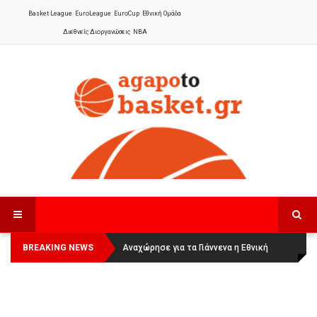
Basket League
EuroLeague
EuroCup
Εθνική Ομάδα
Διεθνείς Διοργανώσεις
NBA
BREAKING NEWS
Οι Πάνθηρες Καβάλας στην Women
Αναχώρησε για τα Γιάννενα η Εθνική
Basketball League 1
Γυναικών
: