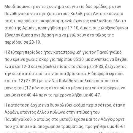
Μουδιασμένο ήταν το ξεκίνημα και για τις δυο ομάδες, με τον
Παναθηναϊκό να στηρίζεται στους Καλάθη και Αντετοκούνμπο
σε ό,τι αφορά στο σκοράρισμα, ενώ έχοντας εγκλωβίσει όλα τα
ατού της Αρμάνι, προηγήθηκε με 17-10, όμως, οι φιλοξενούμενοι
έβγαλαν άμεσα αντίδραση για να μειώσουν στο τέλος της
περιόδου σε 23-19.
Η δεύτερη περίοδος ήταν καταστροφική για τον Παναθηναϊκό
που έμεινε χωρίς σκορ για περίπου 05:30, με συνέπεια να δεχθεί
ένα σερί 12-0 και να βρεθεί πίσω στο σκορ με 23-33, δείχνοντας
την κακή κατάσταση στην οποία βρίσκεται. Η διαφορά έφτασε
και το -12 (27-39) με τον Νικ Καλάθη να παλεύει ουσιαστικά
μόνος του (17 πόντους στο πρώτο μέρος) και να καταφέρνει να
μειώσει σε 40-44 πριν το ημίχρονο λήξει με 40-47.
Η κατάσταση άρχισε να δυσκολεύει ακόμα περισσότερο, όταν η
Αρμάνι, απόντος άλλου πυλώνα στην επίθεση του
Παναθηναϊκού, ο οποίος στο μεταξύ έχασε και τον Λάνγκφορντ
που χτύπησε και αποχώρησε τραυματίας, προηγήθηκε με 46-61