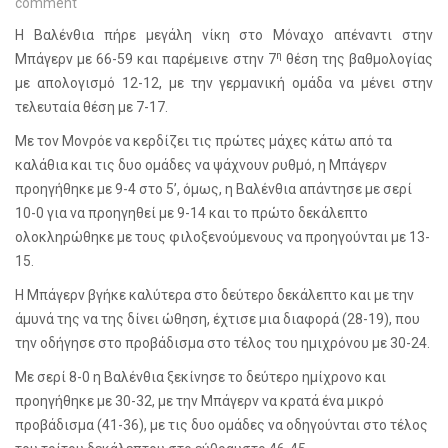
comment
Η Βαλένθια πήρε μεγάλη νίκη στο Μόναχο απέναντι στην
η
Μπάγερν με 66-59 και παρέμεινε στην 7
θέση της βαθμολογίας
με απολογισμό 12-12, με την γερμανική ομάδα να μένει στην
τελευταία θέση με 7-17.
Με τον Μονρόε να κερδίζει τις πρώτες μάχες κάτω από τα
καλάθια και τις δυο ομάδες να ψάχνουν ρυθμό, η Μπάγερν
προηγήθηκε με 9-4 στο 5’, όμως, η Βαλένθια απάντησε με σερί
10-0 για να προηγηθεί με 9-14 και το πρώτο δεκάλεπτο
ολοκληρώθηκε με τους φιλοξενούμενους να προηγούνται με 13-
15.
Η Μπάγερν βγήκε καλύτερα στο δεύτερο δεκάλεπτο και με την
άμυνά της να της δίνει ώθηση, έχτισε μια διαφορά (28-19), που
την οδήγησε στο προβάδισμα στο τέλος του ημιχρόνου με 30-24.
Με σερί 8-0 η Βαλένθια ξεκίνησε το δεύτερο ημίχρονο και
προηγήθηκε με 30-32, με την Μπάγερν να κρατά ένα μικρό
προβάδισμα (41-36), με τις δυο ομάδες να οδηγούνται στο τέλος