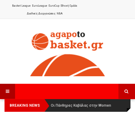
Basket League
EuroLeague
EuroCup
Εθνική Ομάδα
Διεθνείς Διοργανώσεις
NBA
BREAKING NEWS
Οι Πάνθηρες Καβάλας στην Women
Αναχώρησε για τα Γιάννενα η Εθνική
Basketball League 1
Γυναικών
: