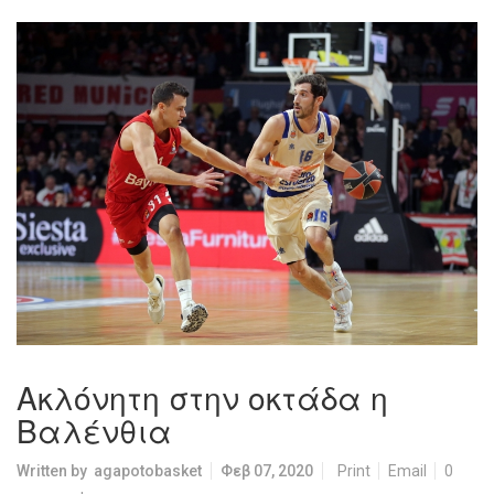
Ακλόνητη στην οκτάδα η
Βαλένθια
Written by
agapotobasket
Φεβ 07, 2020
Print
Email
0