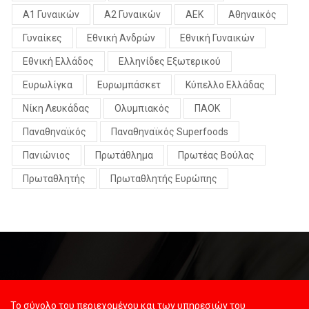
Α1 Γυναικών
Α2 Γυναικών
ΑΕΚ
Αθηναικός
Γυναίκες
Εθνική Ανδρών
Εθνική Γυναικών
Εθνική Ελλάδος
Ελληνίδες Εξωτερικού
Ευρωλίγκα
Ευρωμπάσκετ
Κύπελλο Ελλάδας
Νίκη Λευκάδας
Ολυμπιακός
ΠΑΟΚ
Παναθηναϊκός
Παναθηναϊκός Superfoods
Πανιώνιος
Πρωτάθλημα
Πρωτέας Βούλας
Πρωταθλητής
Πρωταθλητής Ευρώπης
Το σύνολο του περιεχομένου και των υπηρεσιών του