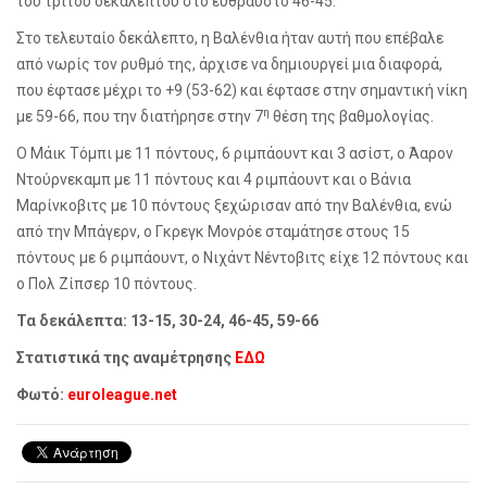
του τρίτου δεκάλεπτου στο εύθραυστο 46-45.
Στο τελευταίο δεκάλεπτο, η Βαλένθια ήταν αυτή που επέβαλε
από νωρίς τον ρυθμό της, άρχισε να δημιουργεί μια διαφορά,
που έφτασε μέχρι το +9 (53-62) και έφτασε στην σημαντική νίκη
η
με 59-66, που την διατήρησε στην 7
θέση της βαθμολογίας.
Ο Μάικ Τόμπι με 11 πόντους, 6 ριμπάουντ και 3 ασίστ, ο Άαρον
Ντούρνεκαμπ με 11 πόντους και 4 ριμπάουντ και ο Βάνια
Μαρίνκοβιτς με 10 πόντους ξεχώρισαν από την Βαλένθια, ενώ
από την Μπάγερν, ο Γκρεγκ Μονρόε σταμάτησε στους 15
πόντους με 6 ριμπάουντ, ο Νιχάντ Νέντοβιτς είχε 12 πόντους και
ο Πολ Ζίπσερ 10 πόντους.
Τα δεκάλεπτα: 13-15, 30-24, 46-45, 59-66
Στατιστικά της αναμέτρησης
ΕΔΩ
Φωτό:
euroleague.net