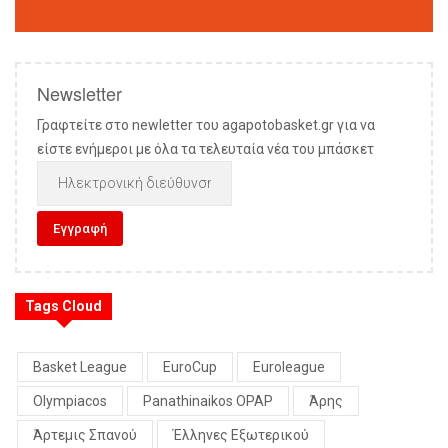
Newsletter
Γραφτείτε στο newletter του agapotobasket.gr για να
είστε ενήμεροι με όλα τα τελευταία νέα του μπάσκετ
Tags Cloud
Basket League
EuroCup
Euroleague
Olympiacos
Panathinaikos OPAP
Άρης
Άρτεμις Σπανού
Έλληνες Εξωτερικού