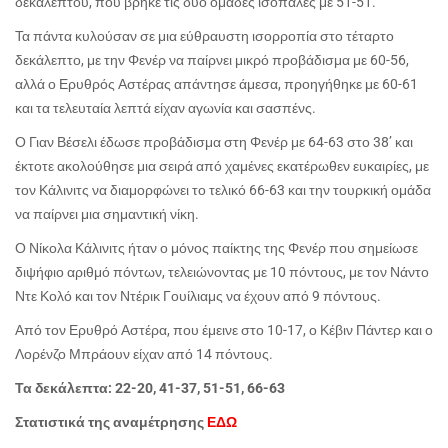
δεκάλεπτου, που βρήκε τις δυο ομάδες ισόπαλες με 51-51.
Τα πάντα κυλούσαν σε μια εύθραυστη ισορροπία στο τέταρτο
δεκάλεπτο, με την Φενέρ να παίρνει μικρό προβάδισμα με 60-56,
αλλά ο Ερυθρός Αστέρας απάντησε άμεσα, προηγήθηκε με 60-61
και τα τελευταία λεπτά είχαν αγωνία και σασπένς.
Ο Γιαν Βέσελι έδωσε προβάδισμα στη Φενέρ με 64-63 στο 38’ και
έκτοτε ακολούθησε μια σειρά από χαμένες εκατέρωθεν ευκαιρίες, με
τον Κάλινιτς να διαμορφώνει το τελικό 66-63 και την τουρκική ομάδα
να παίρνει μια σημαντική νίκη.
Ο Νίκολα Κάλινιτς ήταν ο μόνος παίκτης της Φενέρ που σημείωσε
διψήφιο αριθμό πόντων, τελειώνοντας με 10 πόντους, με τον Νάντο
Ντε Κολό και τον Ντέρικ Γουίλιαμς να έχουν από 9 πόντους.
Από τον Ερυθρό Αστέρα, που έμεινε στο 10-17, ο Κέβιν Πάντερ και ο
Λορένζο Μπράουν είχαν από 14 πόντους.
Τα δεκάλεπτα: 22-20, 41-37, 51-51, 66-63
Στατιστικά της αναμέτρησης
ΕΔΩ