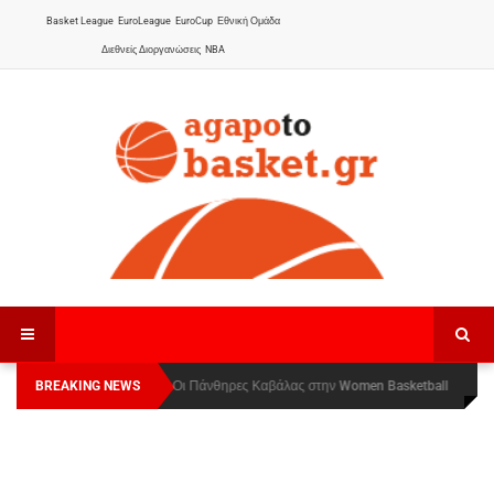
Basket League
EuroLeague
EuroCup
Εθνική Ομάδα
Διεθνείς Διοργανώσεις
NBA
BREAKING NEWS
Οι Πάνθηρες Καβάλας στην Women Basketball
Αναχώρησε για τα Γιάννενα η Εθνική Γυναικών
:
League 1