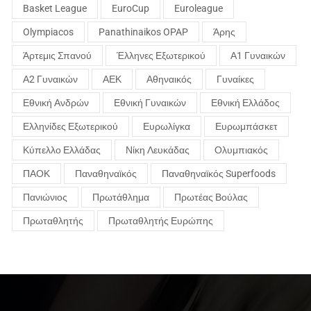
Basket League
EuroCup
Euroleague
Olympiacos
Panathinaikos OPAP
Άρης
Άρτεμις Σπανού
Έλληνες Εξωτερικού
Α1 Γυναικών
Α2 Γυναικών
ΑΕΚ
Αθηναικός
Γυναίκες
Εθνική Ανδρών
Εθνική Γυναικών
Εθνική Ελλάδος
Ελληνίδες Εξωτερικού
Ευρωλίγκα
Ευρωμπάσκετ
Κύπελλο Ελλάδας
Νίκη Λευκάδας
Ολυμπιακός
ΠΑΟΚ
Παναθηναϊκός
Παναθηναϊκός Superfoods
Πανιώνιος
Πρωτάθλημα
Πρωτέας Βούλας
Πρωταθλητής
Πρωταθλητής Ευρώπης