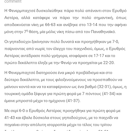
comment
Η Φενερμπαχτσέ δυσκολεύθηκε πάρα πολύ απέναντι στον Ερυθρό
Αστέρα, αλλά κατάφερε να πάρει την πολύ σημαντική, όπως
αποδεικνύεται νίκη με 66-63 και ανέβηκε στο 13-14 που την αφήνει
η
μόνη στην 7
θέση, μία μόλις νίκη πίσω από τον Παναθηναϊκό.
Οι γηπεδούχοι ξεκίνησαν πολύ δυνατά και προηγήθηκαν με 7-0,
παίρνοντας από νωρίς τον έλεγχο του παιχνιδιού, όμως, ο Ερυθρός
Αστέρας αντέδρασε πολύ γρήγορα, ισοφάρισε σε 17-17 και το
πρώτο δεκάλεπτο έληξε με την Φενέρ να προηγείται με 22-20.
Η Φενερμπαχτσέ διατηρούσε ένα μικρό προβάδισμα και στο
δεύτερο δεκάλεπτο, με τους φιλοξενούμενους να προσπαθούν να
μείνουν κοντά και να τα καταφέρνουν ως ένα βαθμό (32-31), όμως, η
τουρκική ομάδα ξέφυγε για πρώτη φορά με 7 πόντους (41-34) και
έμεινε μπροστά μέχρι το ημίχρονο (41-37).
Με σερί 6-0 ο Ερυθρός Αστέρας προηγήθηκε για πρώτη φορά με
41-43 και έβαλε δύσκολα στους γηπεδούχους, με το παιχνίδι να
πηγαίνει στην απόλυτη ισορροπία μέχρι το τέλος του τρίτου