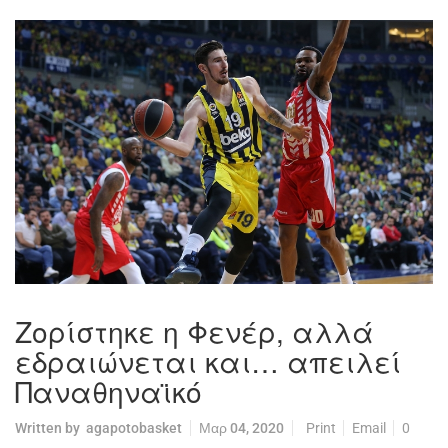
Ζορίστηκε η Φενέρ, αλλά
εδραιώνεται και… απειλεί
Παναθηναϊκό
Written by
agapotobasket
Μαρ 04, 2020
Print
Email
0