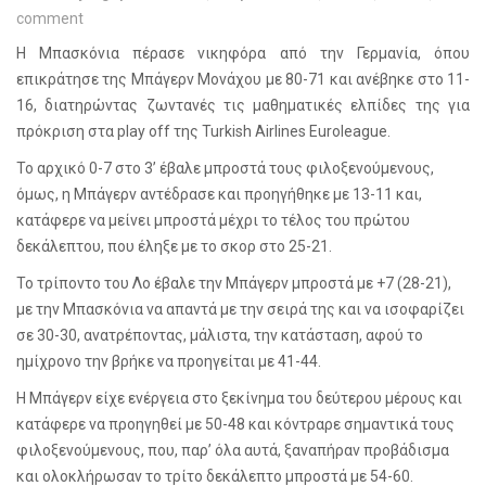
comment
Η Μπασκόνια πέρασε νικηφόρα από την Γερμανία, όπου
επικράτησε της Μπάγερν Μονάχου με 80-71 και ανέβηκε στο 11-
16, διατηρώντας ζωντανές τις μαθηματικές ελπίδες της για
πρόκριση στα
play
off
της
Turkish
Airlines
Euroleague
.
Το αρχικό 0-7 στο 3’ έβαλε μπροστά τους φιλοξενούμενους,
όμως, η Μπάγερν αντέδρασε και προηγήθηκε με 13-11 και,
κατάφερε να μείνει μπροστά μέχρι το τέλος του πρώτου
δεκάλεπτου, που έληξε με το σκορ στο 25-21.
Το τρίποντο του Λο έβαλε την Μπάγερν μπροστά με +7 (28-21),
με την Μπασκόνια να απαντά με την σειρά της και να ισοφαρίζει
σε 30-30, ανατρέποντας, μάλιστα, την κατάσταση, αφού το
ημίχρονο την βρήκε να προηγείται με 41-44.
Η Μπάγερν είχε ενέργεια στο ξεκίνημα του δεύτερου μέρους και
κατάφερε να προηγηθεί με 50-48 και κόντραρε σημαντικά τους
φιλοξενούμενους, που, παρ’ όλα αυτά, ξαναπήραν προβάδισμα
και ολοκλήρωσαν το τρίτο δεκάλεπτο μπροστά με 54-60.