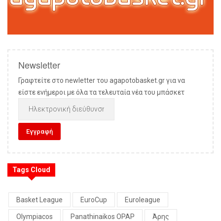
Newsletter
Γραφτείτε στο newletter του agapotobasket.gr για να
είστε ενήμεροι με όλα τα τελευταία νέα του μπάσκετ
Tags Cloud
Basket League
EuroCup
Euroleague
Olympiacos
Panathinaikos OPAP
Άρης