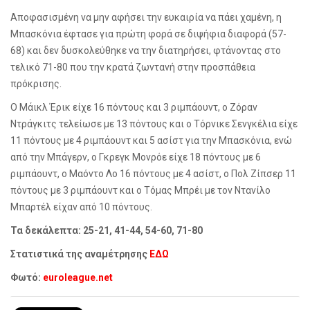
Αποφασισμένη να μην αφήσει την ευκαιρία να πάει χαμένη, η
Μπασκόνια έφτασε για πρώτη φορά σε διψήφια διαφορά (57-
68) και δεν δυσκολεύθηκε να την διατηρήσει, φτάνοντας στο
τελικό 71-80 που την κρατά ζωντανή στην προσπάθεια
πρόκρισης.
Ο Μάικλ Έρικ είχε 16 πόντους και 3 ριμπάουντ, ο Ζόραν
Ντράγκιτς τελείωσε με 13 πόντους και ο Τόρνικε Σενγκέλια είχε
11 πόντους με 4 ριμπάουντ και 5 ασίστ για την Μπασκόνια, ενώ
από την Μπάγερν, ο Γκρεγκ Μονρόε είχε 18 πόντους με 6
ριμπάουντ, ο Μαόντο Λο 16 πόντους με 4 ασίστ, ο Πολ Ζίπσερ 11
πόντους με 3 ριμπάουντ και ο Τόμας Μπρέι με τον Ντανίλο
Μπαρτέλ είχαν από 10 πόντους.
Τα δεκάλεπτα: 25-21, 41-44, 54-60, 71-80
Στατιστικά της αναμέτρησης
ΕΔΩ
Φωτό:
euroleague.net