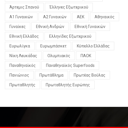
Άρτεμις Σπανού
Έλληνες Εξωτερικού
Α1 Γυναικών
Α2 Γυναικών
ΑΕΚ
Αθηναικός
Γυναίκες
Εθνική Ανδρών
Εθνική Γυναικών
Εθνική Ελλάδος
Ελληνίδες Εξωτερικού
Ευρωλίγκα
Ευρωμπάσκετ
Κύπελλο Ελλάδας
Νίκη Λευκάδας
Ολυμπιακός
ΠΑΟΚ
Παναθηναϊκός
Παναθηναϊκός Superfoods
Πανιώνιος
Πρωτάθλημα
Πρωτέας Βούλας
Πρωταθλητής
Πρωταθλητής Ευρώπης