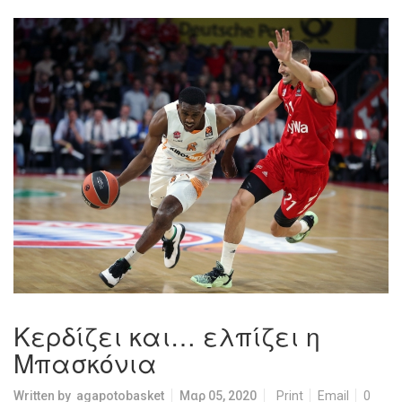
Κερδίζει και… ελπίζει η
Μπασκόνια
Written by
agapotobasket
Μαρ 05, 2020
Print
Email
0