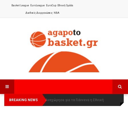
Basket League
EuroLeague
EuroCup
Εθνική Ομάδα
Διεθνείς Διοργανώσεις
NBA
BREAKING NEWS
Οι Πάνθηρες Καβάλας στην Women
Αναχώρησε για τα Γιάννενα η Εθνική
Basketball League 1
Γυναικών
: