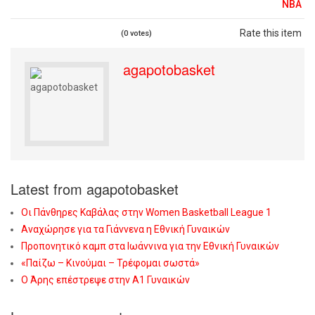
NBA
Rate this item
(0 votes)
agapotobasket
Latest from agapotobasket
Οι Πάνθηρες Καβάλας στην Women Basketball League 1
Αναχώρησε για τα Γιάννενα η Εθνική Γυναικών
Προπονητικό καμπ στα Ιωάννινα για την Εθνική Γυναικών
«Παίζω – Κινούμαι – Τρέφομαι σωστά»
Ο Άρης επέστρεψε στην Α1 Γυναικών