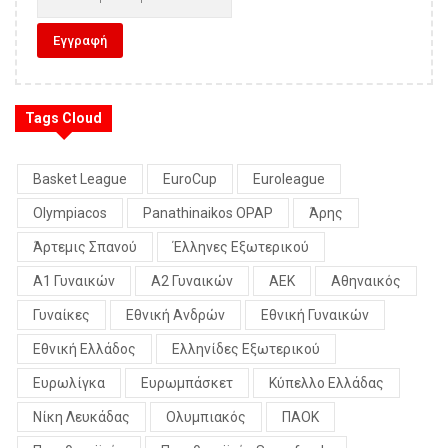
Tags Cloud
Basket League
EuroCup
Euroleague
Olympiacos
Panathinaikos OPAP
Άρης
Άρτεμις Σπανού
Έλληνες Εξωτερικού
Α1 Γυναικών
Α2 Γυναικών
ΑΕΚ
Αθηναικός
Γυναίκες
Εθνική Ανδρών
Εθνική Γυναικών
Εθνική Ελλάδος
Ελληνίδες Εξωτερικού
Ευρωλίγκα
Ευρωμπάσκετ
Κύπελλο Ελλάδας
Νίκη Λευκάδας
Ολυμπιακός
ΠΑΟΚ