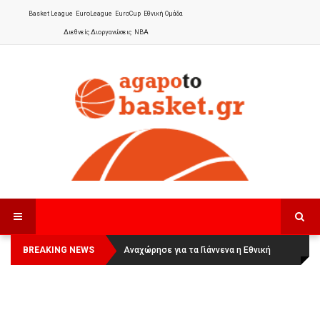
Basket League
EuroLeague
EuroCup
Εθνική Ομάδα
Διεθνείς Διοργανώσεις
NBA
BREAKING NEWS
Οι Πάνθηρες Καβάλας στην Women
Αναχώρησε για τα Γιάννενα η Εθνική
Basketball League 1
Γυναικών
: