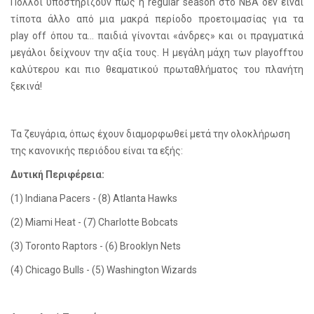
Πολλοί υποστηρίζουν πως η
regular
season
στο
NBA
δεν είναι
τίποτα άλλο από μια μακρά περίοδο προετοιμασίας για τα
play
off
όπου τα… παιδιά γίνονται «άνδρες» και οι πραγματικά
μεγάλοι δείχνουν την αξία τους. Η μεγάλη μάχη των
play
off
του
καλύτερου και πιο θεαματικού πρωταθλήματος του πλανήτη
ξεκινά!
Τα ζευγάρια, όπως έχουν διαμορφωθεί μετά την ολοκλήρωση
της κανονικής περιόδου είναι τα εξής:
Δυτική Περιφέρεια:
(1) Indiana Pacers - (8) Atlanta Hawks
(2) Miami Heat - (7) Charlotte Bobcats
(3) Toronto Raptors - (6) Brooklyn Nets
(4) Chicago Bulls
-
(5) Washington Wizards