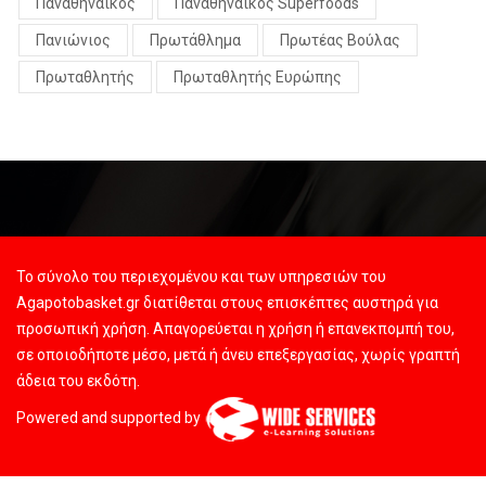
Παναθηναϊκός
Παναθηναϊκός Superfoods
Πανιώνιος
Πρωτάθλημα
Πρωτέας Βούλας
Πρωταθλητής
Πρωταθλητής Ευρώπης
Το σύνολο του περιεχομένου και των υπηρεσιών του
Agapotobasket.gr διατίθεται στους επισκέπτες αυστηρά για
προσωπική χρήση. Απαγορεύεται η χρήση ή επανεκπομπή του,
σε οποιοδήποτε μέσο, μετά ή άνευ επεξεργασίας, χωρίς γραπτή
άδεια του εκδότη.
Powered and supported by