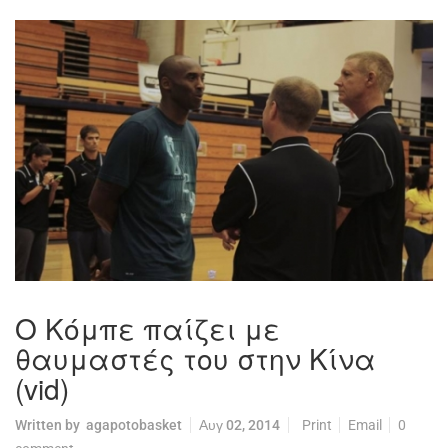
Ο Κόμπε παίζει με
θαυμαστές του στην Κίνα
(vid)
Written by
agapotobasket
Αυγ 02, 2014
Print
Email
0