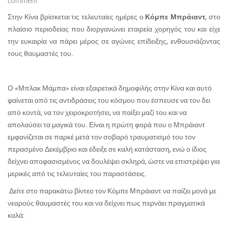
comment
Στην Κίνα βρίσκεται τις τελευταίες ημέρες ο
Κόμπε Μπράιαντ
, στο
πλαίσιο περιοδείας που διοργανώνει εταιρεία χορηγός του και είχε
την ευκαιρία να πάρει μέρος σε αγώνες επίδειξης, ενθουσιάζοντας
τους θαυμαστές του.
Ο «Μπλακ Μάμπα» είναι εξαιρετικά δημοφιλής στην Κίνα και αυτό
φαίνεται από τις αντιδράσεις του κόσμου που έσπευσε να τον δει
από κοντά, να τον χειροκροτήσει, να παίξει μαζί του και να
απολαύσει τα μαγικά του. Είναι η πρώτη φορά που ο Μπράιαντ
εμφανίζεται σε παρκέ μετά τον σοβαρό τραυματισμό του τον
περασμένο Δεκέμβριο και έδειξε σε καλή κατάσταση, ενώ ο ίδιος
δείχνει αποφασισμένος να δουλέψει σκληρά, ώστε να επιστρέψει για
μερικές από τις τελευταίες του παραστάσεις.
Δείτε στο παρακάτω βίντεο τον Κόμπε Μπράιαντ να παίζει μονά με
νεαρούς θαυμαστές του και να δείχνει πως περνάει πραγματικά
καλά: