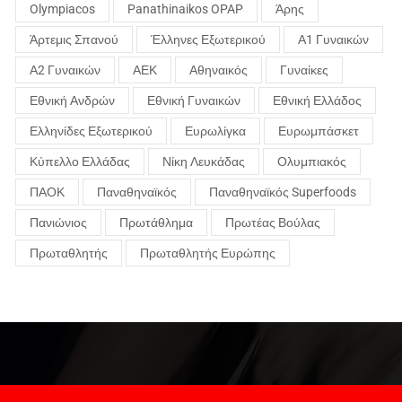
Olympiacos
Panathinaikos OPAP
Άρης
Άρτεμις Σπανού
Έλληνες Εξωτερικού
Α1 Γυναικών
Α2 Γυναικών
ΑΕΚ
Αθηναικός
Γυναίκες
Εθνική Ανδρών
Εθνική Γυναικών
Εθνική Ελλάδος
Ελληνίδες Εξωτερικού
Ευρωλίγκα
Ευρωμπάσκετ
Κύπελλο Ελλάδας
Νίκη Λευκάδας
Ολυμπιακός
ΠΑΟΚ
Παναθηναϊκός
Παναθηναϊκός Superfoods
Πανιώνιος
Πρωτάθλημα
Πρωτέας Βούλας
Πρωταθλητής
Πρωταθλητής Ευρώπης