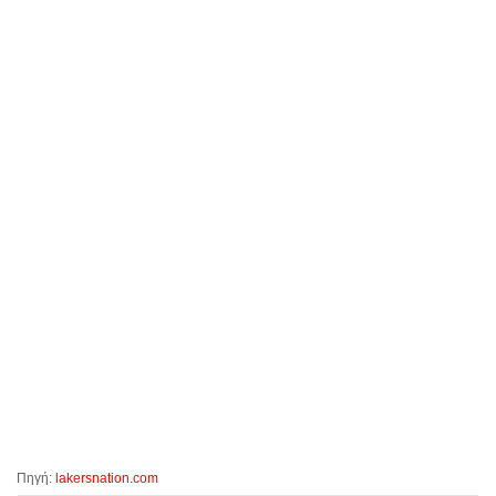
Πηγή:
lakersnation.com