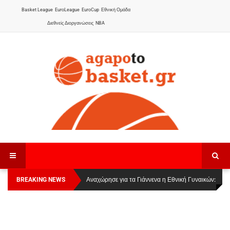
Basket League
EuroLeague
EuroCup
Εθνική Ομάδα
Διεθνείς Διοργανώσεις
NBA
BREAKING NEWS
Οι Πάνθηρες Καβάλας στην Women Basketball
Αναχώρησε για τα Γιάννενα η Εθνική Γυναικών
:
League 1