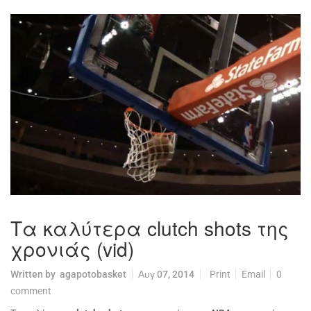
Τα καλύτερα clutch shots της
χρονιάς (vid)
Written by
agapotobasket
Αυγ 07, 2014
Print
Email
0
comment