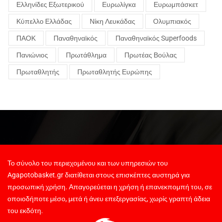
Ελληνίδες Εξωτερικού
Ευρωλίγκα
Ευρωμπάσκετ
Κύπελλο Ελλάδας
Νίκη Λευκάδας
Ολυμπιακός
ΠΑΟΚ
Παναθηναϊκός
Παναθηναϊκός Superfoods
Πανιώνιος
Πρωτάθλημα
Πρωτέας Βούλας
Πρωταθλητής
Πρωταθλητής Ευρώπης
Το σύνολο του περιεχομένου και των υπηρεσιών του
Agapotobasket.gr διατίθεται στους επισκέπτες αυστηρά για
προσωπική χρήση. Απαγορεύεται η χρήση ή επανεκπομπή του, σε
οποιοδήποτε μέσο, μετά ή άνευ επεξεργασίας, χωρίς γραπτή άδεια
του εκδότη.