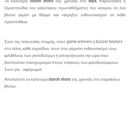
Τα καλύτερα
clutch
shots
της χρονιάς στο
NBA
παρουσίασε η
Ομοσπονδία του καλύτερου πρωταθλήματος του κόσμου σε ένα
βίντεο γεμάτι με θέαμα και «έκρηξη» ενθουσιασμού σε κάθε
προσπάθεια.
Σουτ της τελευταίας στιγμής, σουτ
game
winners
ή
buzzer
beaters
στο τέλος κάθε περιόδου, σουτ που γέμισαν ενθουσιασμό τους
φιλάθλους των γηπεδούχων ή απογοήτευση την ώρα που
ξεσπούσαν πανηγυρισμοί στους πάγκους των φιλοξενούμενων.
Σουτ για...αφιέρωμα!
Απολαύστε τα
καλύτερα
clutch
shots
της χρονιάς στο παρακάτω
βίντεο: