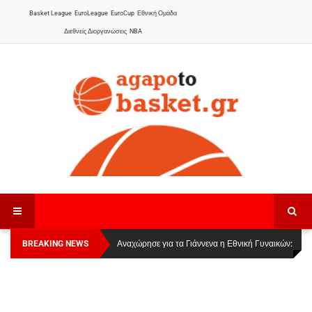
Basket League
EuroLeague
EuroCup
Εθνική Ομάδα
Διεθνείς Διοργανώσεις
NBA
BREAKING NEWS
Οι Πάνθηρες Καβάλας στην Women Basketball
Αναχώρησε για τα Γιάννενα η Εθνική Γυναικών
:
League 1