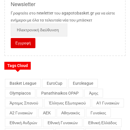
Newsletter
Γραφτείτε στο newletter του agapotobasket.gr για να είστε
ενήμεροι με όλα τα τελευταία νέα του μπάσκετ
Tags Cloud
Basket League
EuroCup
Euroleague
Olympiacos
Panathinaikos OPAP
Άρης
Άρτεμις Σπανού
Έλληνες Εξωτερικού
Α1 Γυναικών
Α2 Γυναικών
ΑΕΚ
Αθηναικός
Γυναίκες
Εθνική Ανδρών
Εθνική Γυναικών
Εθνική Ελλάδος