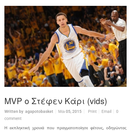
MVP ο Στέφεν Κάρι (vids)
Written by
agapotobasket
Μάι 05, 2015
Print
Email
0
comment
Η εκπληκτική χρονιά που πραγματοποίησε φέτονς, οδηγώντας