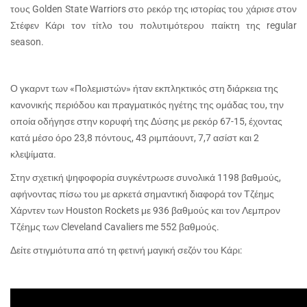
τους
Golden State Warriors
στο ρεκόρ της ιστορίας του χάρισε στον
Στέφεν Κάρι τον τίτλο του πολυτιμότερου παίκτη της
regular
season
.
Ο γκαρντ των «Πολεμιστών» ήταν εκπληκτικός στη διάρκεια της
κανονικής περιόδου και πραγματικός ηγέτης της ομάδας του, την
οποία οδήγησε στην κορυφή της Δύσης με ρεκόρ 67-15, έχοντας
κατά μέσο όρο 23,8 πόντους, 43 ριμπάουντ, 7,7 ασίστ και 2
κλεψίματα.
Στην σχετική ψηφοφορία συγκέντρωσε συνολικά 1198 βαθμούς,
αφήνοντας πίσω του με αρκετά σημαντική διαφορά τον Τζέημς
Χάρντεν των
Houston Rockets
με 936 βαθμούς και τον Λεμπρον
Τζέημς των
Cleveland Cavaliers me
552 βαθμούς.
Δείτε στιγμιότυπα από τη φετινή μαγική σεζόν του Κάρι: