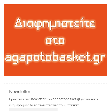
Newsletter
Γραφτείτε στο newletter του agapotobasket.gr για να είστε
ενήμεροι με όλα τα τελευταία νέα του μπάσκετ