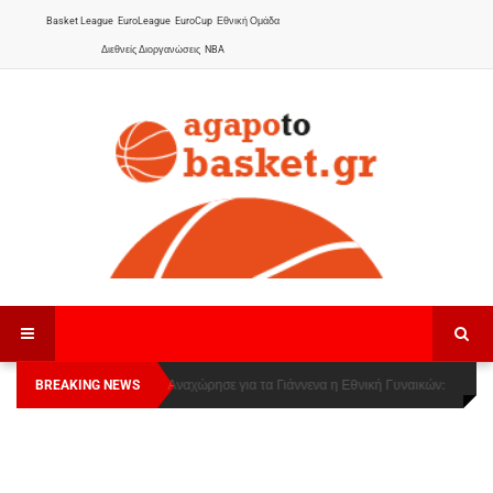
Basket League
EuroLeague
EuroCup
Εθνική Ομάδα
Διεθνείς Διοργανώσεις
NBA
BREAKING NEWS
Οι Πάνθηρες Καβάλας στην Women Basketball
Αναχώρησε για τα Γιάννενα η Εθνική Γυναικών
:
League 1