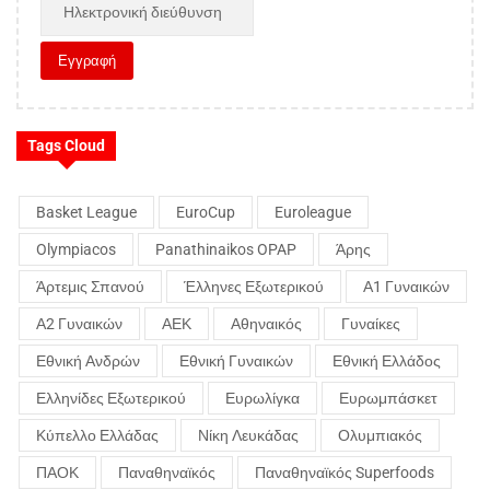
Tags Cloud
Basket League
EuroCup
Euroleague
Olympiacos
Panathinaikos OPAP
Άρης
Άρτεμις Σπανού
Έλληνες Εξωτερικού
Α1 Γυναικών
Α2 Γυναικών
ΑΕΚ
Αθηναικός
Γυναίκες
Εθνική Ανδρών
Εθνική Γυναικών
Εθνική Ελλάδος
Ελληνίδες Εξωτερικού
Ευρωλίγκα
Ευρωμπάσκετ
Κύπελλο Ελλάδας
Νίκη Λευκάδας
Ολυμπιακός
ΠΑΟΚ
Παναθηναϊκός
Παναθηναϊκός Superfoods