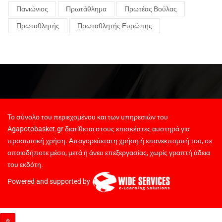
Πανιώνιος
Πρωτάθλημα
Πρωτέας Βούλας
Πρωταθλητής
Πρωταθλητής Ευρώπης
Το σύνολο του περιεχομένου και των υπηρεσιών του
Agapotobasket.gr διατίθεται στους επισκέπτες αυστηρά για
προσωπική χρήση. Απαγορεύεται η χρήση ή επανεκπομπή του, σε
οποιοδήποτε μέσο, μετά ή άνευ επεξεργασίας, χωρίς γραπτή άδεια
του εκδότη.
Powered and supported by