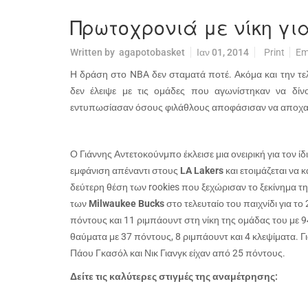
Πρωτοχρονιά με νίκη για
Written by
agapotobasket
Ιαν 01, 2014
Print
Em
Η δράση στο
NBA
δεν σταματά ποτέ. Ακόμα και την τε
δεν έλειψε με τις ομάδες που αγωνίστηκαν να δίν
εντυπωσίασαν όσους φιλάθλους αποφάσισαν να αποχαι
Ο Γιάννης Αντετοκούνμπο έκλεισε μια ονειρική για τον ίδ
εμφάνιση απέναντι στους
LA
Lakers
και ετοιμάζεται να 
δεύτερη θέση των
rookies
που ξεχώρισαν το ξεκίνημα τ
των
Milwaukee
Bucks
στο τελευταίο του παιχνίδι για το
πόντους και 11 ριμπάουντ στη νίκη της ομάδας του με 9
θαύματα με 37 πόντους, 8 ριμπάουντ και 4 κλεψίματα. Γ
Πάου Γκασόλ και Νικ Γιανγκ είχαν από 25 πόντους.
Δείτε τις καλύτερες στιγμές της αναμέτρησης: