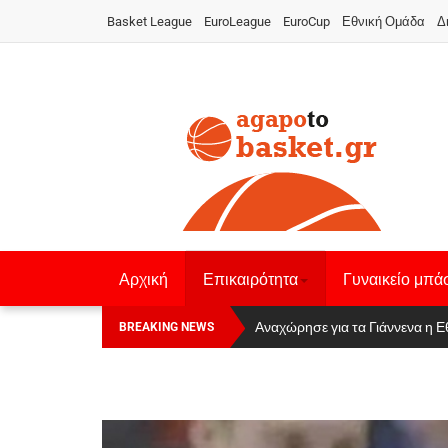
Basket League
EuroLeague
EuroCup
Εθνική Ομάδα
Δ
Αρχική
Επικαιρότητα
Γυναικείο μπά
Οι Πάνθηρες Καβάλας στην Women
Αναχώρησε για τα Γιάννενα η Ε
BREAKING NEWS