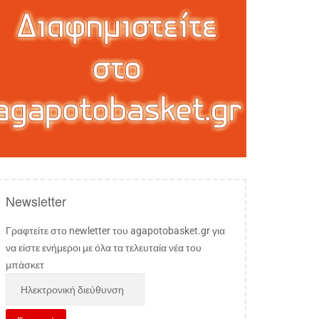
Newsletter
Γραφτείτε στο newletter του agapotobasket.gr για
να είστε ενήμεροι με όλα τα τελευταία νέα του
μπάσκετ