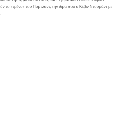
ούν το «τρένο» του Πορτλαντ, την ώρα που ο Κέβιν Ντουράντ με
.