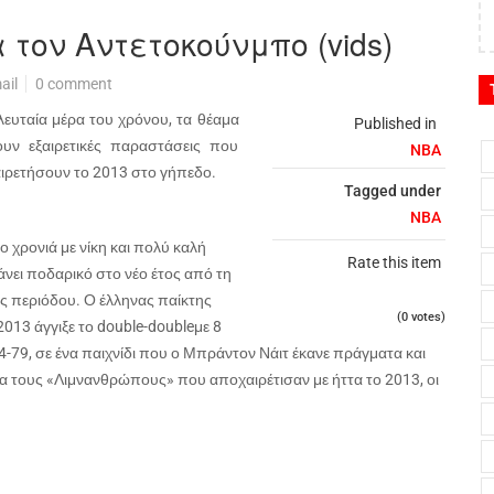
 τον Αντετοκούνμπο (vids)
ail
0 comment
λευταία μέρα του χρόνου, τα θέαμα
Published in
ουν εξαιρετικές παραστάσεις που
NBA
ρετήσουν το 2013 στο γήπεδο.
Tagged under
NBA
ιο χρονιά με νίκη και πολύ καλή
Rate this item
κάνει ποδαρικό στο νέο έτος από τη
ης περιόδου. Ο έλληνας παίκτης
(0 votes)
 2013 άγγιξε το
double
-
double
με 8
4-79, σε ένα παιχνίδι που ο Μπράντον Νάιτ έκανε πράγματα και
ια τους «Λιμνανθρώπους» που αποχαιρέτισαν με ήττα το 2013, οι