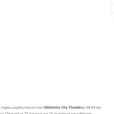
s
πήραν μεγάλη νίκη επί των
Oklahoma
City
Thunder
με 98-94 και
 Όλντριτζ με 25 πόντους και 14 ριμπάουντ και ο Ντέμιαν