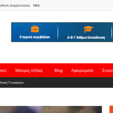
ιεθνείς Διοργανώσεις
NBA
σκετ
Μόνιμες στήλες
Blog
Αφιερώματα
Συνεν
 Basketball League 1
θνική Γυναικών
: