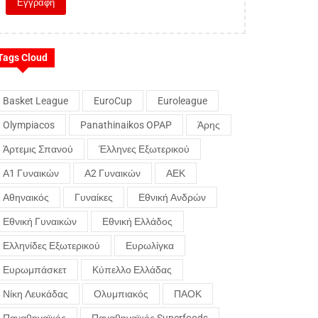
Tags Cloud
Basket League
EuroCup
Euroleague
Olympiacos
Panathinaikos OPAP
Άρης
Άρτεμις Σπανού
Έλληνες Εξωτερικού
Α1 Γυναικών
Α2 Γυναικών
ΑΕΚ
Αθηναικός
Γυναίκες
Εθνική Ανδρών
Εθνική Γυναικών
Εθνική Ελλάδος
Ελληνίδες Εξωτερικού
Ευρωλίγκα
Ευρωμπάσκετ
Κύπελλο Ελλάδας
Νίκη Λευκάδας
Ολυμπιακός
ΠΑΟΚ