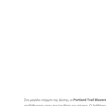
Στο μεγάλο ντέρμπι της Δύσης, οι
Portland
Trail
Blazer
ισοβάθμησαν στην πρώτη θέση του πίνακα. Ο ΛαΜάρκους