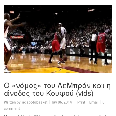
Ο «νόμος» του ΛεΜπρόν και η
άνοδος του Κουφού (vids)
Written by
agapotobasket
Ιαν 06, 2014
Print
Email
0
comment