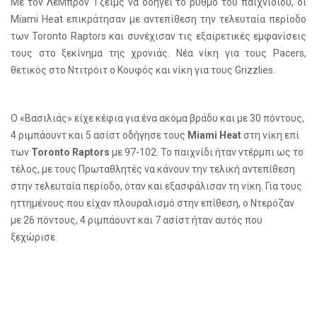
Με τον ΛεΜπρόν Τζέιμς να οδηγεί το ρυθμό του παιχνιδιού, οι
Miami
Heat
επικράτησαν με αντεπίθεση την τελευταία περίοδο
των
Toronto
Raptors
και συνέχισαν τις εξαιρετικές εμφανίσεις
τους στο ξεκίνημα της χρονιάς. Νέα νίκη για τους
Pacers
,
θετικός στο Ντιτρόιτ ο Κουφός και νίκη για τους
Grizzlies
.
Ο «Βασιλιάς» είχε κέφια για ένα ακόμα βράδυ και με 30 πόντους,
4 ριμπάουντ και 5 ασίστ οδήγησε τους
Miami
Heat
στη νίκη επί
των
Toronto
Raptors
με 97-102. Το παιχνίδι ήταν ντέρμπι ως το
τέλος, με τους Πρωταθλητές να κάνουν την τελική αντεπίθεση
στην τελευταία περίοδο, όταν και εξασφάλισαν τη νίκη. Για τους
ηττημένους που είχαν πλουραλισμό στην επίθεση, ο Ντερόζαν
με 26 πόντους, 4 ριμπάουντ και 7 ασίστ ήταν αυτός που
ξεχώρισε.