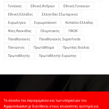
Γυναίκες
Εθνική Ανδρών
Εθνική Γυναικών
Εθνική Ελλάδος
Ελληνίδες Εξωτερικού
Ευρωλίγκα
Ευρωμπάσκετ
Κύπελλο Ελλάδας
Νίκη Λευκάδας
Ολυμπιακός
ΠΑΟΚ
Παναθηναϊκός
Παναθηναϊκός Superfoods
Πανιώνιος
Πρωτάθλημα
Πρωτέας Βούλας
Πρωταθλητής
Πρωταθλητής Ευρώπης
Το σύνολο του περιεχομένου και των υπηρεσιών του
Agapotobasket.gr διατίθεται στους επισκέπτες αυστηρά για