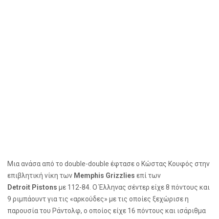
Μια ανάσα από το
double
-
double
έφτασε ο Κώστας Κουφός στην
επιβλητική νίκη των
Memphis
Grizzlies
επί των
Detroit
Pistons
με 112-84. Ο Έλληνας σέντερ είχε 8 πόντους και
9 ριμπάουντ για τις «αρκούδες» με τις οποίες ξεχώρισε η
παρουσία του Ράντολφ, ο οποίος είχε 16 πόντους και ισάριθμα