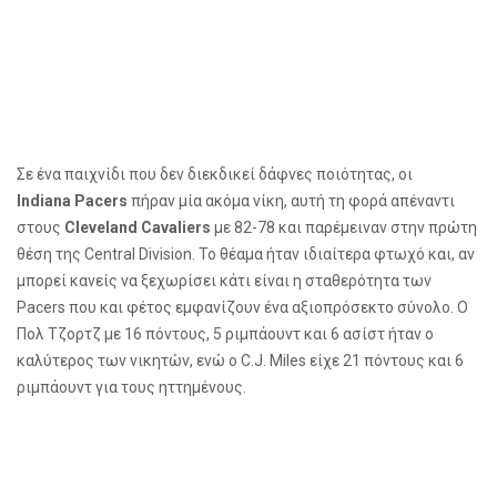
Σε ένα παιχνίδι που δεν διεκδικεί δάφνες ποιότητας, οι
Indiana
Pacers
πήραν μία ακόμα νίκη, αυτή τη φορά απέναντι
στους
Cleveland
Cavaliers
με 82-78 και παρέμειναν στην πρώτη
θέση της
Central
Division
. Το θέαμα ήταν ιδιαίτερα φτωχό και, αν
μπορεί κανείς να ξεχωρίσει κάτι είναι η σταθερότητα των
Pacers
που και φέτος εμφανίζουν ένα αξιοπρόσεκτο σύνολο. Ο
Πολ Τζορτζ με 16 πόντους, 5 ριμπάουντ και 6 ασίστ ήταν ο
καλύτερος των νικητών, ενώ ο
C
.
J
.
Miles
είχε 21 πόντους και 6
ριμπάουντ για τους ηττημένους.