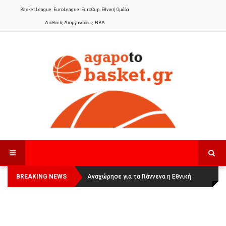
Basket League
EuroLeague
EuroCup
Εθνική Ομάδα
Διεθνείς Διοργανώσεις
NBA
BREAKING NEWS
Οι Πάνθηρες Καβάλας στην Women
Αναχώρησε για τα Γιάννενα η Εθνική
Basketball League 1
Γυναικών
: