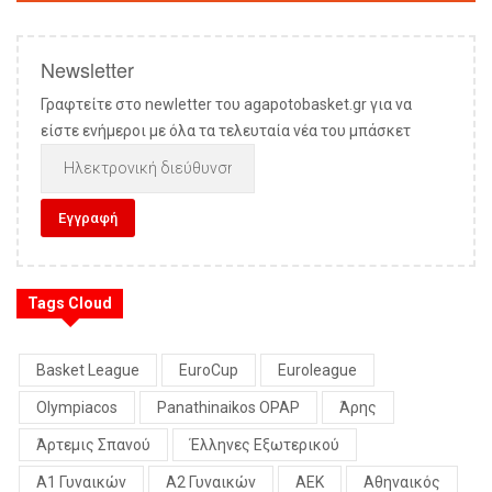
Newsletter
Γραφτείτε στο newletter του agapotobasket.gr για να
είστε ενήμεροι με όλα τα τελευταία νέα του μπάσκετ
Tags Cloud
Basket League
EuroCup
Euroleague
Olympiacos
Panathinaikos OPAP
Άρης
Άρτεμις Σπανού
Έλληνες Εξωτερικού
Α1 Γυναικών
Α2 Γυναικών
ΑΕΚ
Αθηναικός