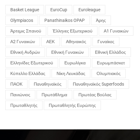
Basket League
EuroCup
Euroleague
Olympiacos
Panathinaikos OPAP
Άρης
Άρτεμις Σπανού
Έλληνες Εξωτερικού
Α1 Γυναικών
Α2 Γυναικών
ΑΕΚ
Αθηναικός
Γυναίκες
Εθνική Ανδρών
Εθνική Γυναικών
Εθνική Ελλάδος
Ελληνίδες Εξωτερικού
Ευρωλίγκα
Ευρωμπάσκετ
Κύπελλο Ελλάδας
Νίκη Λευκάδας
Ολυμπιακός
ΠΑΟΚ
Παναθηναϊκός
Παναθηναϊκός Superfoods
Πανιώνιος
Πρωτάθλημα
Πρωτέας Βούλας
Πρωταθλητής
Πρωταθλητής Ευρώπης