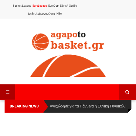
Basket League
EuroLeague
EuroCup
Εθνική Ομάδα
Διεθνείς Διοργανώσεις
NBA
BREAKING NEWS
Οι Πάνθηρες Καβάλας στην Women Basketball
Αναχώρησε για τα Γιάννενα η Εθνική Γυναικών
:
League 1