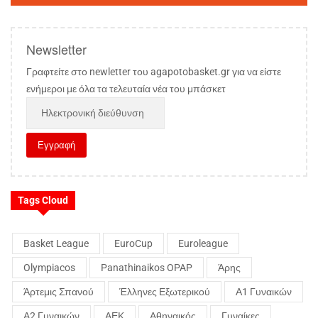
Newsletter
Γραφτείτε στο newletter του agapotobasket.gr για να είστε
ενήμεροι με όλα τα τελευταία νέα του μπάσκετ
Tags Cloud
Basket League
EuroCup
Euroleague
Olympiacos
Panathinaikos OPAP
Άρης
Άρτεμις Σπανού
Έλληνες Εξωτερικού
Α1 Γυναικών
Α2 Γυναικών
ΑΕΚ
Αθηναικός
Γυναίκες