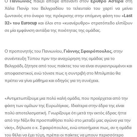
Ο
Πανιώνιος
παίζει απόψε απέναντι στον
Ερυθρό Αστέρα
στη
Χάλα Πιονίρ του Βελιγραδίου το τελευταίο του χαρτί να μείνει
ζωντανός στο όνειρο της πρόκρισης στην επόμενη φάση του
«Last
32» του Eurocup
και όλοι στο «κυανέρυθρο» στρατόπεδο ελπίζουν
σε μία εμφάνιση αντάξια της ποιότητας της ομάδας.
Ο προπονητής του Πανιωνίου,
Γιάννης Σφαιρόπουλος
, στην
συνέντευξη Τύπου πριν την αναχώρηση της ομάδας για το
Βελιγράδι, ζήτησε από τους παίκτες του να είναι συγκεντρωμένοι και
αποφασιστικοί, ενώ τόνισε πως η συντριβή στο Μπιλμπάο θα
πρέπει να γίνει μάθημα και οδηγός για τη συνέχεια.
«Αντιμετωπίζουμε μια πολύ καλή ομάδα, που προέρχεται από την
φάση των ομίλων της Ευρωλίγκας. Ιδιαίτερα στην έδρα της είναι
πολύ αποτελεσματική. Γνωρίζουμε ότι μετά την εκτός έδρας ήττα
από την Νίζνι θα προσπαθήσει πολύ στο μεταξύ μας αγώνα για την
νίκη», δήλωσε ο κ. Σφαιρόπουλος, ενώ επεσήμανε πως, αν η ομάδα
του θέλει να έχει τύχη, πρέπει οι παίκτες να μπουν περισσότερο