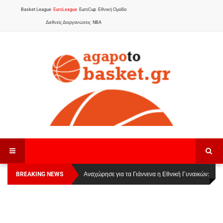
Basket League
EuroLeague
EuroCup
Εθνική Ομάδα
Διεθνείς Διοργανώσεις
NBA
BREAKING NEWS
Οι Πάνθηρες Καβάλας στην Women Basketball
Αναχώρησε για τα Γιάννενα η Εθνική Γυναικών
:
League 1