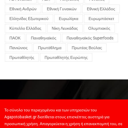
Εθνική Ανδρών
Εθνική Γυναικών
Εθνική Ελλάδος
Ελληνίδες Εξωτερικού
Ευρωλίγκα
Ευρωμπάσκετ
Κύπελλο Ελλάδας
Νίκη Λευκάδας
Ολυμπιακός
ΠΑΟΚ
Παναθηναϊκός
Παναθηναϊκός Superfoods
Πανιώνιος
Πρωτάθλημα
Πρωτέας Βούλας
Πρωταθλητής
Πρωταθλητής Ευρώπης
Το σύνολο του περιεχομένου και των υπηρεσιών του
Agapotobasket.gr διατίθεται στους επισκέπτες αυστηρά για
προσωπική χρήση. Απαγορεύεται η χρήση ή επανεκπομπή του, σε