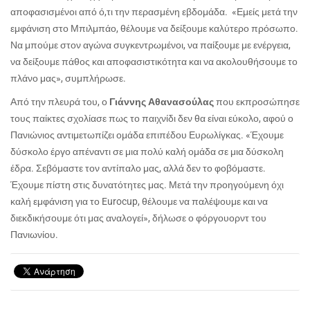
αποφασισμένοι από ό,τι την περασμένη εβδομάδα. «Εμείς μετά την
εμφάνιση στο Μπιλμπάο, θέλουμε να δείξουμε καλύτερο πρόσωπο.
Να μπούμε στον αγώνα συγκεντρωμένοι, να παίξουμε με ενέργεια,
να δείξουμε πάθος και αποφασιστικότητα και να ακολουθήσουμε το
πλάνο μας», συμπλήρωσε.
Από την πλευρά του, ο
Γιάννης Αθανασούλας
που εκπροσώπησε
τους παίκτες σχολίασε πως το παιχνίδι δεν θα είναι εύκολο, αφού ο
Πανιώνιος αντιμετωπίζει ομάδα επιπέδου Ευρωλίγκας. «Έχουμε
δύσκολο έργο απέναντι σε μια πολύ καλή ομάδα σε μια δύσκολη
έδρα. Σεβόμαστε τον αντίπαλο μας, αλλά δεν το φοβόμαστε.
Έχουμε πίστη στις δυνατότητες μας. Μετά την προηγούμενη όχι
καλή εμφάνιση για το Eurocup, θέλουμε να παλέψουμε και να
διεκδικήσουμε ότι μας αναλογεί», δήλωσε ο φόργουορντ του
Πανιωνίου.