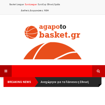
Basket League
EuroLeague
EuroCup
Εθνική Ομάδα
Διεθνείς Διοργανώσεις
NBA
BREAKING NEWS
Οι Πάνθηρες Καβάλας στην Women
Αναχώρησε για τα Γιάννενα η Εθνική
Basketball League 1
Γυναικών
: