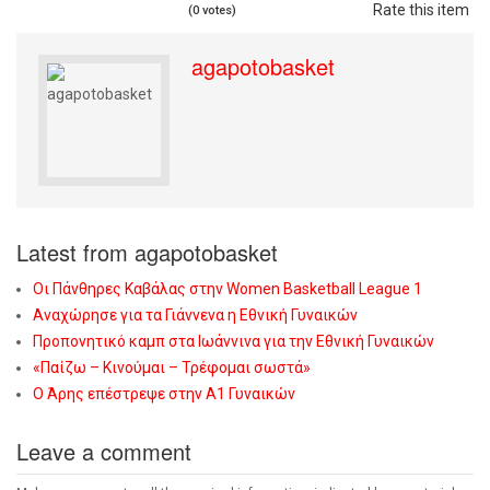
Rate this item
(0 votes)
agapotobasket
Latest from agapotobasket
Οι Πάνθηρες Καβάλας στην Women Basketball League 1
Αναχώρησε για τα Γιάννενα η Εθνική Γυναικών
Προπονητικό καμπ στα Ιωάννινα για την Εθνική Γυναικών
«Παίζω – Κινούμαι – Τρέφομαι σωστά»
Ο Άρης επέστρεψε στην Α1 Γυναικών
Leave a comment