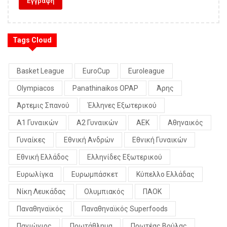
Tags Cloud
Basket League
EuroCup
Euroleague
Olympiacos
Panathinaikos OPAP
Άρης
Άρτεμις Σπανού
Έλληνες Εξωτερικού
Α1 Γυναικών
Α2 Γυναικών
ΑΕΚ
Αθηναικός
Γυναίκες
Εθνική Ανδρών
Εθνική Γυναικών
Εθνική Ελλάδος
Ελληνίδες Εξωτερικού
Ευρωλίγκα
Ευρωμπάσκετ
Κύπελλο Ελλάδας
Νίκη Λευκάδας
Ολυμπιακός
ΠΑΟΚ
Παναθηναϊκός
Παναθηναϊκός Superfoods
Πανιώνιος
Πρωτάθλημα
Πρωτέας Βούλας