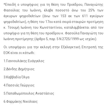
*Επειδή ο υποψήφιος για τη θέση του Προέδρου, Παναγιώτης
Φασούλας του Ιωάννη, έλαβε ποσοστό άνω του 25% των
έγκυρων ψηφοδελτίων (άνω των 153 εκ των 611 εγκύρων
ψηφοδελτίων), η θέση του 17ου κατά σειρά σταυρών προτίμηση
κ. Τσουμή Ιωάννη του Κωνσταντίνου, καταλαμβάνεται από τον
υποψήφιο για τη θέση του προέδρου κ. Φασούλα Παναγιώτη του
Ιωάννη προτίμησης (άρθρο 5, παρ. 5 Ν.2725/1999 ως ισχύει).
Οι υποψήφιοι για την εκλογή στην Εξελεγκτική Επιτροπή της
ΕΟΚ είναι οι κάτωθι:
1.Γιαννουλάκης Ευάγγελος
2.Δένδης Δημήτριος
3.Καββαδία Όλγα
4.Πασσιάς Γεώργιος
5.Παπαθωμόπουλος Αναστάσιος
6.Φαρμάκης Νικόλαος