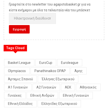
Γραφτείτε στο newletter του agapotobasket.gr για να
είστε ενήμεροι με όλα τα τελευταία νέα του μπάσκετ
Tags Cloud
Basket League
EuroCup
Euroleague
Olympiacos
Panathinaikos OPAP
Άρης
Άρτεμις Σπανού
Έλληνες Εξωτερικού
Α1 Γυναικών
Α2 Γυναικών
ΑΕΚ
Αθηναικός
Γυναίκες
Εθνική Ανδρών
Εθνική Γυναικών
Εθνική Ελλάδος
Ελληνίδες Εξωτερικού