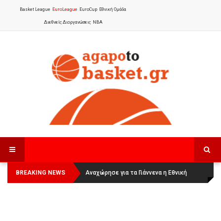
Basket League
EuroLeague
EuroCup
Εθνική Ομάδα
Διεθνείς Διοργανώσεις
NBA
BREAKING NEWS
Οι Πάνθηρες Καβάλας στην Women
Αναχώρησε για τα Γιάννενα η Εθνική
Basketball League 1
Γυναικών
: