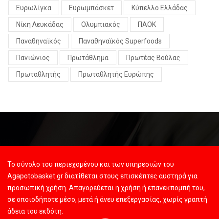
Ευρωλίγκα
Ευρωμπάσκετ
Κύπελλο Ελλάδας
Νίκη Λευκάδας
Ολυμπιακός
ΠΑΟΚ
Παναθηναϊκός
Παναθηναϊκός Superfoods
Πανιώνιος
Πρωτάθλημα
Πρωτέας Βούλας
Πρωταθλητής
Πρωταθλητής Ευρώπης
Το σύνολο του περιεχομένου και των υπηρεσιών του
Agapotobasket.gr διατίθεται στους επισκέπτες αυστηρά για
προσωπική χρήση. Απαγορεύεται η χρήση ή επανεκπομπή του,
σε οποιοδήποτε μέσο, μετά ή άνευ επεξεργασίας, χωρίς γραπτή
άδεια του εκδότη.