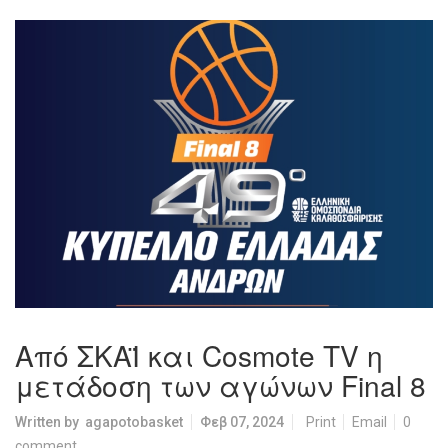
Από ΣΚΑΪ και Cosmote TV η
μετάδοση των αγώνων Final 8
Written by
agapotobasket
Φεβ 07, 2024
Print
Email
0
comment