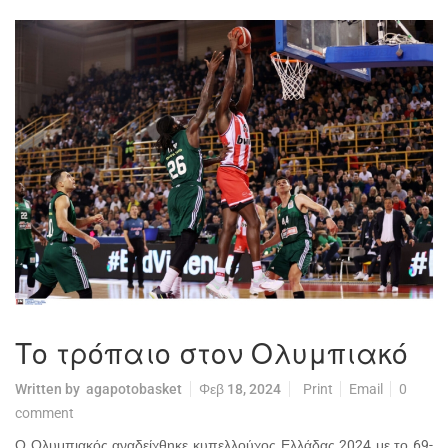
Το τρόπαιο στον Ολυμπιακό
Written by
agapotobasket
Φεβ 18, 2024
Print
Email
0
comment
Ο Ολυμπιακός αναδείχθηκε κυπελλούχος Ελλάδας 2024 με το 69-