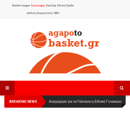
Basket League
EuroLeague
EuroCup
Εθνική Ομάδα
Διεθνείς Διοργανώσεις
NBA
BREAKING NEWS
Οι Πάνθηρες Καβάλας στην Women Basketball
Αναχώρησε για τα Γιάννενα η Εθνική Γυναικών
:
League 1