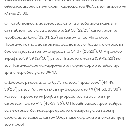
φιλοξενούμενους με ένα ακόμη κάρφωμα του Φαλ με το ημίχρονο να
κλείνει 25-30.
Ο Παναθηναϊκός επιστρέφοντας από τα αποδυτήρια έκανε την
αντεπίθεσή του για να φτάσει στο 29-30 (22’25” και να πάρει το
προβάδισμα ξανά (32-31, 25′) με τρίποντο του Μήτογλου.
Πρωταγωνιστής στις επόμενες φάσεις ήταν ο Κάνααν, ο οποίος με
δύο συνεχόμενα τρίποντα έγραψε το 34-37 (26’20”). Ο Μήτογλου
έγραψε το 39-39 (27’50”) με τον Πίτερς να απαντά (39-42, 28′) και
τον Παπανικολάου να καρφώνει στον αιφνιδιασμό στο τέλος της
τρίτης περιόδου για το 39-47.
Ο Σλούκας μείωσε από τα 6μ75 για τους “πράσινους” (44-49,
30’25”) με τον Ράιτ να στέλνει την διαφορά στο +9 (44-53, 33’30”)
και τον Πετρούσεφ να βοηθά την ομάδα του να αυξήσει την
απόσταση ως το +13 (46-59, 35′). Ο Παναθηναϊκός προσπάθησε
να επιστρέψει δεν κατάφερε όμως να απειλήσει για να πέσει η
αυλαία με το τελικό … και τον Ολυμπιακό να φτάνει στην κατάκτηση
του τίτλου!