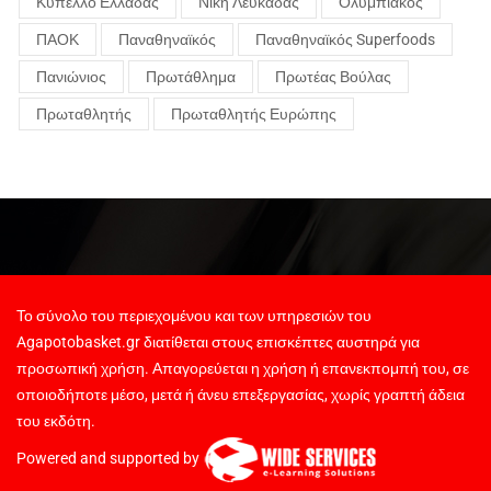
Κύπελλο Ελλάδας
Νίκη Λευκάδας
Ολυμπιακός
ΠΑΟΚ
Παναθηναϊκός
Παναθηναϊκός Superfoods
Πανιώνιος
Πρωτάθλημα
Πρωτέας Βούλας
Πρωταθλητής
Πρωταθλητής Ευρώπης
Το σύνολο του περιεχομένου και των υπηρεσιών του
Agapotobasket.gr διατίθεται στους επισκέπτες αυστηρά για
προσωπική χρήση. Απαγορεύεται η χρήση ή επανεκπομπή του, σε
οποιοδήποτε μέσο, μετά ή άνευ επεξεργασίας, χωρίς γραπτή άδεια
του εκδότη.
Powered and supported by