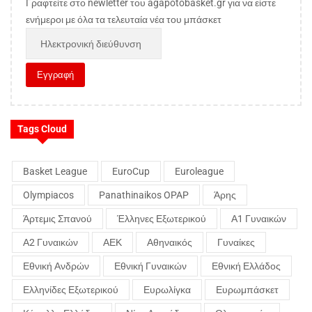
Γραφτείτε στο newletter του agapotobasket.gr για να είστε
ενήμεροι με όλα τα τελευταία νέα του μπάσκετ
Tags Cloud
Basket League
EuroCup
Euroleague
Olympiacos
Panathinaikos OPAP
Άρης
Άρτεμις Σπανού
Έλληνες Εξωτερικού
Α1 Γυναικών
Α2 Γυναικών
ΑΕΚ
Αθηναικός
Γυναίκες
Εθνική Ανδρών
Εθνική Γυναικών
Εθνική Ελλάδος
Ελληνίδες Εξωτερικού
Ευρωλίγκα
Ευρωμπάσκετ