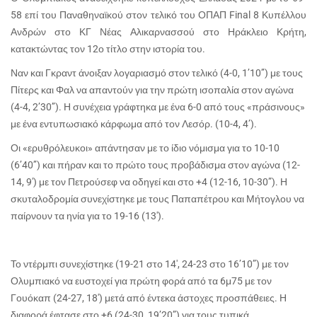
58 επί του Παναθηναϊκού στον τελικό του ΟΠΑΠ Final 8 Κυπέλλου
Ανδρών στο ΚΓ Νέας Αλικαρνασσού στο Ηράκλειο Κρήτη,
κατακτώντας τον 12ο τίτλο στην ιστορία του.
Ναν και Γκραντ άνοιξαν λογαριασμό στον τελικό (4-0, 1’10’’) με τους
Πίτερς και Φαλ να απαντούν για την πρώτη ισοπαλία στον αγώνα
(4-4, 2’30’’). Η συνέχεια γράφτηκα με ένα 6-0 από τους «πράσινους»
με ένα εντυπωσιακό κάρφωμα από τον Λεσόρ. (10-4, 4’).
Οι «ερυθρόλευκοι» απάντησαν με το ίδιο νόμισμα για το 10-10
(6’40’’) και πήραν και το πρώτο τους προβάδισμα στον αγώνα (12-
14, 9′) με τον Πετρούσεφ να οδηγεί και στο +4 (12-16, 10-30”). Η
σκυταλοδρομία συνεχίστηκε με τους Παπαπέτρου και Μήτογλου να
παίρνουν τα ηνία για το 19-16 (13′).
Το ντέρμπι συνεχίστηκε (19-21 στο 14′, 24-23 στο 16’10”) με τον
Ολυμπιακό να ευστοχεί για πρώτη φορά από τα 6μ75 με τον
Γουόκαπ (24-27, 18′) μετά από έντεκα άστοχες προσπάθειες. Η
διαφορά έφτασε στο +6 (24-30, 19’20”) για τους τυπικά