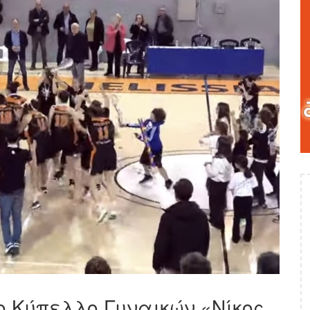
ο Κύπελλο Γυναικών «Νίκος