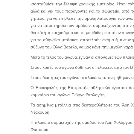
ισοσταθμίσει την έλλειψη χρονικής εμπειρίας. Ήταν π
αλλά και για τους παράγοντες και τα σωματεία, από τ
γήπεδα, για να επιβλέπει την ομαλή λειτουργία των αγ
για να υποστηρίξει των ομάδων, συμμετέχοντας στην χα
θετικότητα και χιούμορ και το μετέδιδε με οποίον συνε
για το αθηναϊκο μπάσκετ, αποτελούν ακόμα έμπνευση 
σύζυγο του Όλγα Βαρελά, να μας κάνει την μεγάλη χαρά 
Μετά το τέλος του αγώνα, έγιναν οι απονομές των πλακε
Στους κριτές του αγώνα δόθηκαν οι πλακέτες από τον
Στους διαιτητές του αγώνα οι πλακέτες απονεμήθηκαν α
Ο Επικεφαλής της Επιτροπής αθλητικών εγκαταστάσ
κομισάριο του αγώνα, Γιώργο Θεολογίτη.
Τα ασημένια μετάλλια στις δευτεραθλήτριες του Άρη
Ντάκουρη.
Η πλακέτα συμμετοχής της ομάδας του Άρη Χολαργού 
Φάσουρα.