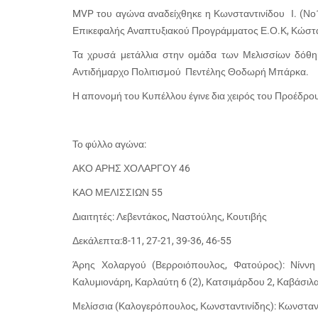
MVP του αγώνα αναδείχθηκε η Κωνσταντινίδου Ι. (Νο1
Επικεφαλής Αναπτυξιακού Προγράμματος Ε.Ο.Κ, Κώστ
Τα χρυσά μετάλλια στην ομάδα των Μελισσίων δόθ
Αντιδήμαρχο Πολιτισμού Πεντέλης Θοδωρή Μπάρκα.
Η απονομή του Κυπέλλου έγινε δια χειρός του Προέδρο
Το φύλλο αγώνα:
ΑΚΟ ΑΡΗΣ ΧΟΛΑΡΓΟΥ 46
ΚΑΟ ΜΕΛΙΣΣΙΩΝ 55
Διαιτητές: Λεβεντάκος, Ναστούλης, Κουτιβής
Δεκάλεπτα:8-11, 27-21, 39-36, 46-55
Άρης Χολαργού (Βερροιόπουλος, Φατούρος): Νίννη
Καλυμιονάρη, Καρλαύτη 6 (2), Κατσιμάρδου 2, Καβάσιλ
Μελίσσια (Καλογερόπουλος, Κωνσταντινίδης): Κωνσταν