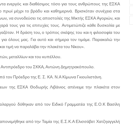
άντα ενεργός και διαθέσιμος τόσο για τους ανθρώπους της ΕΣΚΑ
ο πρωί μέχρι το βράδυ και καθημερινά. Βρισκόταν συνέχεια στα
ώνων, να συνοδεύσει τις αποστολές της Μικτής ΕΣΚΑ Αγοριών, και
ρά τους για τις επιτυχίες τους. Αντιμετώπιζε κάθε δυσκολία με
ργαζόταν. Η δράση του, ο τρόπος σκέψης του και η φιλοσοφία του
για όλους μας. Για αυτό και σήμερα τον τιμάμε. Παρακαλώ την
και τιμή να παραλάβει την πλακέτα του Νίκου».
τών, μεταλλίων και του κυπέλλου.
 Β’ Αντιπρόεδρο του ΣΚΚΑ, Αντώνη Δημητρακόπουλο.
πό τον Πρόεδρο της Ε. Σ. ΚΑ. Ν.Α Κίμωνα Γκιουλιστάνη.
εων της ΕΣΚΑ Θοδωρής Λιβάνιος απένειμε την πλακέτα στον
 Χολαργού δόθηκαν από τον Ειδικό Γραμματέα της Ε.Ο.Κ Βασίλη
απονεμήθηκε από την Ταμία της Ε.Σ.Κ.Α Ελισσάβετ Χατζηαγγελή