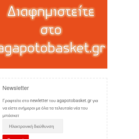
Newsletter
Γραφτείτε στο newletter του agapotobasket.gr για
να είστε ενήμεροι με όλα τα τελευταία νέα του
μπάσκετ