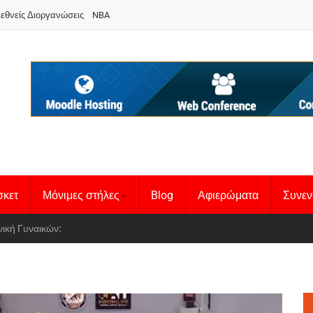
ιεθνείς Διοργανώσεις
NBA
σκετ
Μόνιμες στήλες
Blog
Αφιερώματα
Συνεν
 Basketball League 1
θνική Γυναικών
: