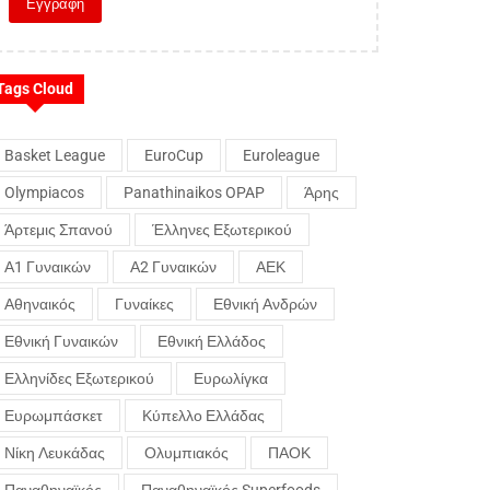
Tags Cloud
Basket League
EuroCup
Euroleague
Olympiacos
Panathinaikos OPAP
Άρης
Άρτεμις Σπανού
Έλληνες Εξωτερικού
Α1 Γυναικών
Α2 Γυναικών
ΑΕΚ
Αθηναικός
Γυναίκες
Εθνική Ανδρών
Εθνική Γυναικών
Εθνική Ελλάδος
Ελληνίδες Εξωτερικού
Ευρωλίγκα
Ευρωμπάσκετ
Κύπελλο Ελλάδας
Νίκη Λευκάδας
Ολυμπιακός
ΠΑΟΚ