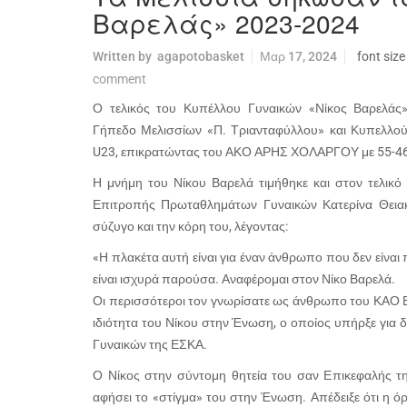
Βαρελάς» 2023-2024
Written by
agapotobasket
Μαρ 17, 2024
font size
comment
Ο τελικός του Κυπέλλου Γυναικών «Νίκος Βαρελάς
Γήπεδο Μελισσίων «Π. Τριανταφύλλου» και Κυπελλ
U23, επικρατώντας του ΑΚΟ ΑΡΗΣ ΧΟΛΑΡΓΟΥ με 55-46
Η μνήμη του Νίκου Βαρελά τιμήθηκε και στον τελικό
Επιτροπής Πρωταθλημάτων Γυναικών Κατερίνα Θειακ
σύζυγο και την κόρη του, λέγοντας:
«Η πλακέτα αυτή είναι για έναν άνθρωπο που δεν είναι
είναι ισχυρά παρούσα. Αναφέρομαι στον Νίκο Βαρελά.
Οι περισσότεροι τον γνωρίσατε ως άνθρωπο του ΚΑ
ιδιότητα του Νίκου στην Ένωση, ο οποίος υπήρξε γι
Γυναικών της ΕΣΚΑ.
Ο Νίκος στην σύντομη θητεία του σαν Επικεφαλής 
αφήσει το «στίγμα» του στην Ένωση. Απέδειξε ότι η 