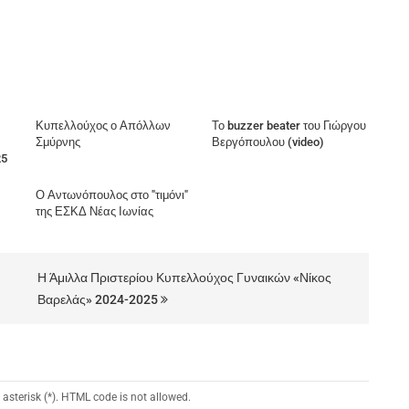
Κυπελλούχος ο Απόλλων
Το buzzer beater του Γιώργου
Σμύρνης
Βεργόπουλου (video)
25
Ο Αντωνόπουλος στο "τιμόνι"
της ΕΣΚΔ Νέας Ιωνίας
Η Άμιλλα Πριστερίου Κυπελλούχος Γυναικών «Νίκος
Βαρελάς» 2024-2025
 asterisk (*). HTML code is not allowed.