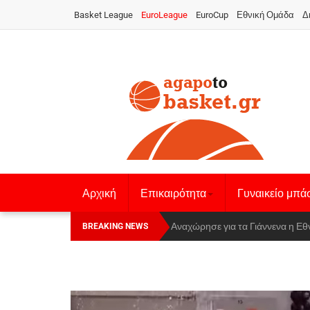
Basket League
EuroLeague
EuroCup
Εθνική Ομάδα
Δ
Αρχική
Επικαιρότητα
Γυναικείο μπά
Οι Πάνθηρες Καβάλας στην Women
Αναχώρησε για τα Γιάννενα η Ε
BREAKING NEWS