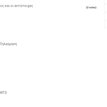
ις και οι αντίστοιχες
(0 votes)
 Τηλεόραση
ORTS