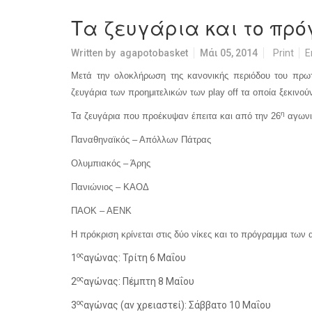
Τα ζευγάρια και το πρόγ
Written by
agapotobasket
Μάι 05, 2014
Print
E
Μετά την ολοκλήρωση της κανονικής περιόδου του πρωτ
ζευγάρια των προημιτελικών των
play
off
τα οποία ξεκινούν
η
Τα ζευγάρια που προέκυψαν έπειτα και από την 26
αγωνισ
Παναθηναϊκός – Απόλλων Πάτρας
Ολυμπιακός – Άρης
Πανιώνιος – ΚΑΟΔ
ΠΑΟΚ – ΑΕΝΚ
Η πρόκριση κρίνεται στις δύο νίκες και το πρόγραμμα των 
ος
1
αγώνας: Τρίτη 6 Μαΐου
ος
2
αγώνας: Πέμπτη 8 Μαΐου
ος
3
αγώνας (αν χρειαστεί): Σάββατο 10 Μαΐου