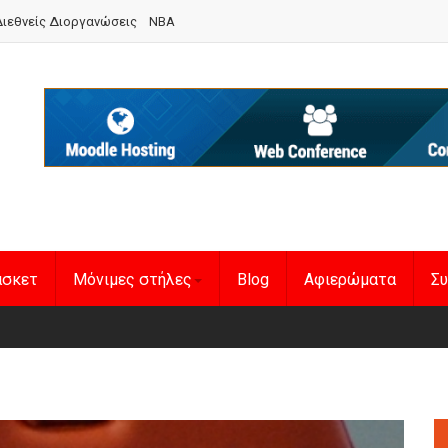
ιεθνείς Διοργανώσεις
NBA
άσκετ
Μόνιμες στήλες
Blog
Αφιερώματα
Συ
en Basketball League 1
η Εθνική Γυναικών
: