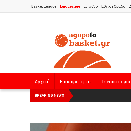
Basket League
EuroLeague
EuroCup
Εθνική Ομάδα
Δ
Αρχική
Επικαιρότητα
Γυναικείο μπ
Οι Πάνθηρες Καβάλας στην Wom
Αναχώρησε για τα Γιάννενα 
BREAKING NEWS