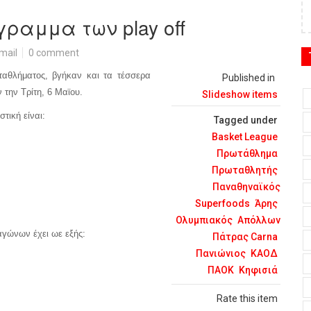
ραμμα των play off
mail
0 comment
αθλήματος, βγήκαν και τα τέσσερα
Published in
 την Τρίτη, 6 Μαϊου.
Slideshow items
τική είναι:
Tagged under
Basket League
Πρωτάθλημα
Πρωταθλητής
Παναθηναϊκός
Superfoods
Άρης
Ολυμπιακός
Απόλλων
αγώνων έχει ωε εξής:
Πάτρας Carna
Πανιώνιος
ΚΑΟΔ
ΠΑΟΚ
Κηφισιά
Rate this item