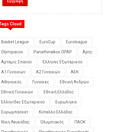
Tags Cloud
Basket League
EuroCup
Euroleague
Olympiacos
Panathinaikos OPAP
Άρης
Άρτεμις Σπανού
Έλληνες Εξωτερικού
Α1 Γυναικών
Α2 Γυναικών
ΑΕΚ
Αθηναικός
Γυναίκες
Εθνική Ανδρών
Εθνική Γυναικών
Εθνική Ελλάδος
Ελληνίδες Εξωτερικού
Ευρωλίγκα
Ευρωμπάσκετ
Κύπελλο Ελλάδας
Νίκη Λευκάδας
Ολυμπιακός
ΠΑΟΚ