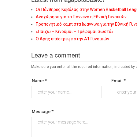
Οι Πάνθηρες Καβάλας στην Women Basketball Leag
Αναχώρησε για τα Γιάννενα η Εθνική Γυναικών
Προπονητικό καμπ στα Ιωάννινα για την Εθνική Γυ
«Παίζω – Κινούμαι – Τρέφομαι σωστά»
Ο Άρης επέστρεψε στην Α1 Γυναικών
Leave a comment
Make sure you enter all the required information, indicated by 
Name *
Email *
Message *