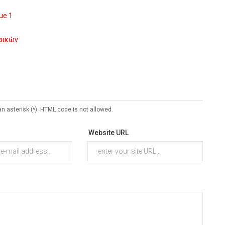
ue 1
ναικών
an asterisk (*). HTML code is not allowed.
Website URL