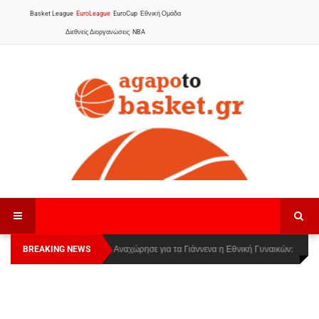
Basket League
EuroLeague
EuroCup
Εθνική Ομάδα
Διεθνείς Διοργανώσεις
NBA
BREAKING NEWS
Οι Πάνθηρες Καβάλας στην Women Basketball
Αναχώρησε για τα Γιάννενα η Εθνική Γυναικών
:
League 1