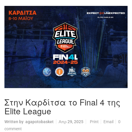
Στην Καρδίτσα το Final 4 της
Elite League
Written by
agapotobasket
Απρ 29, 2025
Print
Email
0
comment