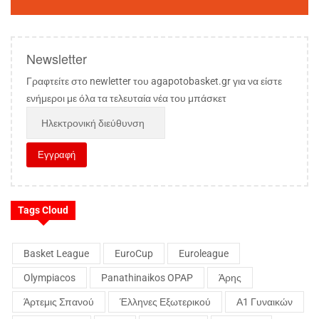
Newsletter
Γραφτείτε στο newletter του agapotobasket.gr για να είστε
ενήμεροι με όλα τα τελευταία νέα του μπάσκετ
Tags Cloud
Basket League
EuroCup
Euroleague
Olympiacos
Panathinaikos OPAP
Άρης
Άρτεμις Σπανού
Έλληνες Εξωτερικού
Α1 Γυναικών