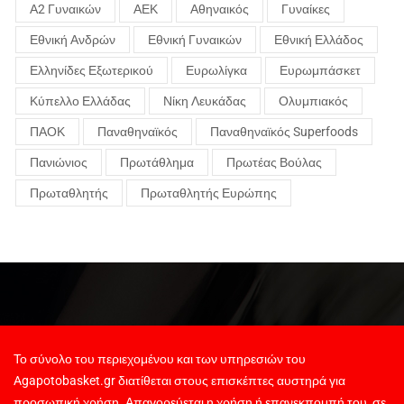
Α2 Γυναικών
ΑΕΚ
Αθηναικός
Γυναίκες
Εθνική Ανδρών
Εθνική Γυναικών
Εθνική Ελλάδος
Ελληνίδες Εξωτερικού
Ευρωλίγκα
Ευρωμπάσκετ
Κύπελλο Ελλάδας
Νίκη Λευκάδας
Ολυμπιακός
ΠΑΟΚ
Παναθηναϊκός
Παναθηναϊκός Superfoods
Πανιώνιος
Πρωτάθλημα
Πρωτέας Βούλας
Πρωταθλητής
Πρωταθλητής Ευρώπης
Το σύνολο του περιεχομένου και των υπηρεσιών του
Agapotobasket.gr διατίθεται στους επισκέπτες αυστηρά για
προσωπική χρήση. Απαγορεύεται η χρήση ή επανεκπομπή του, σε