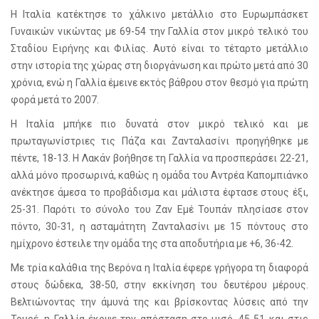
Η Ιταλία κατέκτησε το χάλκινο μετάλλιο στο Ευρωμπάσκετ
Γυναικών νικώντας με 69-54 την Γαλλία στον μικρό τελικό του
Σταδίου Ειρήνης και Φιλίας. Αυτό είναι το τέταρτο μετάλλιο
στην ιστορία της χώρας στη διοργάνωση και πρώτο μετά από 30
χρόνια, ενώ η Γαλλία έμεινε εκτός βάθρου στον θεσμό για πρώτη
φορά μετά το 2007.
Η Ιταλία μπήκε πιο δυνατά στον μικρό τελικό και με
πρωταγωνίστριες τις Πάζα και Ζανταλασίνι προηγήθηκε με
πέντε, 18-13. Η Λακάν βοήθησε τη Γαλλία να προσπεράσει 22-21,
αλλά μόνο προσωρινά, καθώς η ομάδα του Αντρέα Καπομπιάνκο
ανέκτησε άμεσα το προβάδισμα και μάλιστα έφτασε στους έξι,
25-31. Παρότι το σύνολο του Ζαν Εμέ Τουπάν πλησίασε στον
πόντο, 30-31, η ασταμάτητη Ζανταλασίνι με 15 πόντους στο
ημίχρονο έστειλε την ομάδα της στα αποδυτήρια με +6, 36-42.
Με τρία καλάθια της Βερόνα η Ιταλία έφερε γρήγορα τη διαφορά
στους δώδεκα, 38-50, στην εκκίνηση του δευτέρου μέρους.
Βελτιώνοντας την άμυνά της και βρίσκοντας λύσεις από την