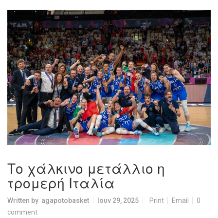
Tο χάλκινο μετάλλιο η
τρομερή Ιταλία
Written by
agapotobasket
Ιουν 29, 2025
Print
Email
0
comment