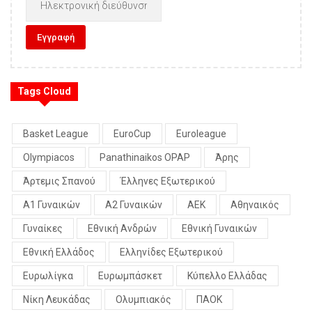
Tags Cloud
Basket League
EuroCup
Euroleague
Olympiacos
Panathinaikos OPAP
Άρης
Άρτεμις Σπανού
Έλληνες Εξωτερικού
Α1 Γυναικών
Α2 Γυναικών
ΑΕΚ
Αθηναικός
Γυναίκες
Εθνική Ανδρών
Εθνική Γυναικών
Εθνική Ελλάδος
Ελληνίδες Εξωτερικού
Ευρωλίγκα
Ευρωμπάσκετ
Κύπελλο Ελλάδας
Νίκη Λευκάδας
Ολυμπιακός
ΠΑΟΚ