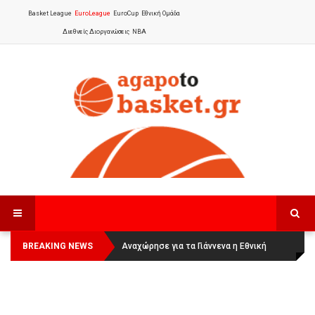
Basket League
EuroLeague
EuroCup
Εθνική Ομάδα
Διεθνείς Διοργανώσεις
NBA
BREAKING NEWS
Οι Πάνθηρες Καβάλας στην Women
Αναχώρησε για τα Γιάννενα η Εθνική
Basketball League 1
Γυναικών
: