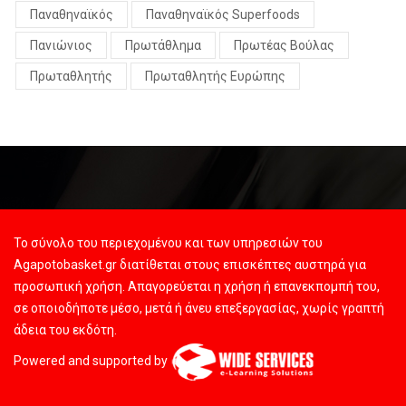
Παναθηναϊκός
Παναθηναϊκός Superfoods
Πανιώνιος
Πρωτάθλημα
Πρωτέας Βούλας
Πρωταθλητής
Πρωταθλητής Ευρώπης
Το σύνολο του περιεχομένου και των υπηρεσιών του
Agapotobasket.gr διατίθεται στους επισκέπτες αυστηρά για
προσωπική χρήση. Απαγορεύεται η χρήση ή επανεκπομπή του,
σε οποιοδήποτε μέσο, μετά ή άνευ επεξεργασίας, χωρίς γραπτή
άδεια του εκδότη.
Powered and supported by