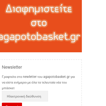
Newsletter
Γραφτείτε στο newletter του agapotobasket.gr για
να είστε ενήμεροι με όλα τα τελευταία νέα του
μπάσκετ