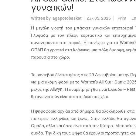
γυναικών!
Written by
agapotobasket
Δεκ 05, 2025
Print
Em
Η μεγάλη γιορτή του μπάσκετ γυναικών επιστρέφει!
Γλυφάδα με τον πλέον εορταστικό και επιτυχημέν
συναντιούνται στο παρκέ. Η συνέχεια για το Women’
ΟΠΑΠ θα γραφτεί στα Ιωάννινα, μια πόλη όμορφη, γεμάτη
παρουσία στο χώρο.
Το ραντεβού δίνεται φέτος στις 29 Δεκεμβρίου με την 
για μία ακόμη φορά με το Women’s All Star Game 202
μέλος της Allwyn. Η αναμέτρηση θα είναι Ελλάδα – Rest 
θα αγωνιστούν είναι και στο δικό σας χέρι.
Η ψηφοφορία αρχίζει από σήμερα, θα ολοκληρωθεί στις 2
παίκτριες Ελληνίδες και ξένες. Στην Ελλάδα θα αγων
Ομάδα, αλλά και όσες είναι από την Κύπρο. Μπορείτε ν
ομάδα. Την δική τους ψήφο θα έχουν οι προπονητές και 