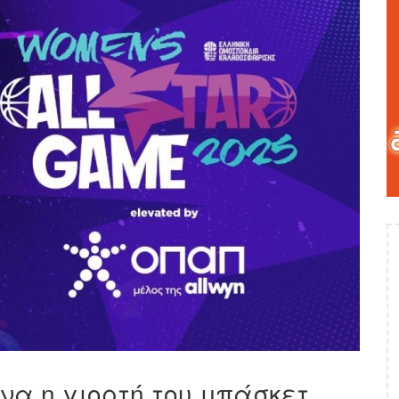
νινα η γιορτή του μπάσκετ