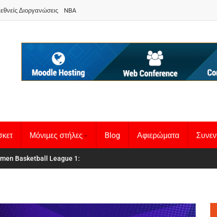
ιεθνείς Διοργανώσεις
NBA
σκετ
Μόνιμες στήλες
Blog
Αφιερώματα
Συνεν
κή Γυναικών
men Basketball League 1
:
: