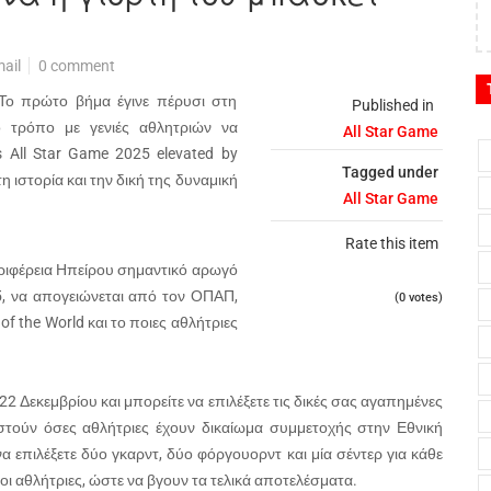
ail
0 comment
 Το πρώτο βήμα έγινε πέρυσι στη
Published in
ο τρόπο με γενιές αθλητριών να
All Star Game
s All Star Game 2025 elevated by
Tagged under
 ιστορία και την δική της δυναμική
All Star Game
Rate this item
Περιφέρεια Ηπείρου σημαντικό αρωγό
5, να απογειώνεται από τον ΟΠΑΠ,
(0 votes)
of the World και το ποιες αθλήτριες
2 Δεκεμβρίου και μπορείτε να επιλέξετε τις δικές σας αγαπημένες
ιστούν όσες αθλήτριες έχουν δικαίωμα συμμετοχής στην Εθνική
α επιλέξετε δύο γκαρντ, δύο φόργουορντ και μία σέντερ για κάθε
οι αθλήτριες, ώστε να βγουν τα τελικά αποτελέσματα.