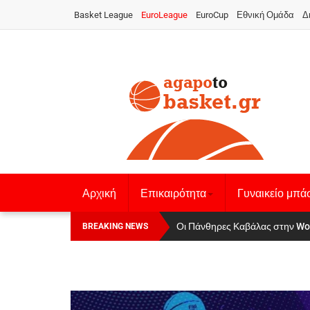
Basket League
EuroLeague
EuroCup
Εθνική Ομάδα
Δ
Αρχική
Επικαιρότητα
Γυναικείο μπά
Αναχώρησε για τα Γιάννενα η Εθνι
Οι Πάνθηρες Καβάλας στην Wo
BREAKING NEWS