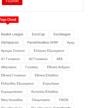
Tags Cloud
Basket League
EuroCup
Euroleague
Olympiacos
Panathinaikos OPAP
Άρης
Άρτεμις Σπανού
Έλληνες Εξωτερικού
Α1 Γυναικών
Α2 Γυναικών
ΑΕΚ
Αθηναικός
Γυναίκες
Εθνική Ανδρών
Εθνική Γυναικών
Εθνική Ελλάδος
Ελληνίδες Εξωτερικού
Ευρωλίγκα
Ευρωμπάσκετ
Κύπελλο Ελλάδας
Νίκη Λευκάδας
Ολυμπιακός
ΠΑΟΚ