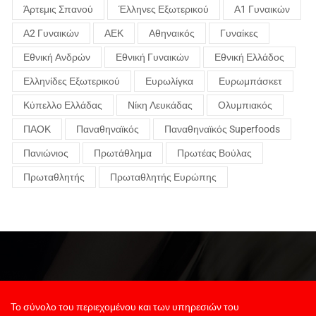
Άρτεμις Σπανού
Έλληνες Εξωτερικού
Α1 Γυναικών
Α2 Γυναικών
ΑΕΚ
Αθηναικός
Γυναίκες
Εθνική Ανδρών
Εθνική Γυναικών
Εθνική Ελλάδος
Ελληνίδες Εξωτερικού
Ευρωλίγκα
Ευρωμπάσκετ
Κύπελλο Ελλάδας
Νίκη Λευκάδας
Ολυμπιακός
ΠΑΟΚ
Παναθηναϊκός
Παναθηναϊκός Superfoods
Πανιώνιος
Πρωτάθλημα
Πρωτέας Βούλας
Πρωταθλητής
Πρωταθλητής Ευρώπης
Το σύνολο του περιεχομένου και των υπηρεσιών του