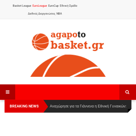
Basket League
EuroLeague
EuroCup
Εθνική Ομάδα
Διεθνείς Διοργανώσεις
NBA
BREAKING NEWS
Οι Πάνθηρες Καβάλας στην Women Basketball
Αναχώρησε για τα Γιάννενα η Εθνική Γυναικών
:
League 1