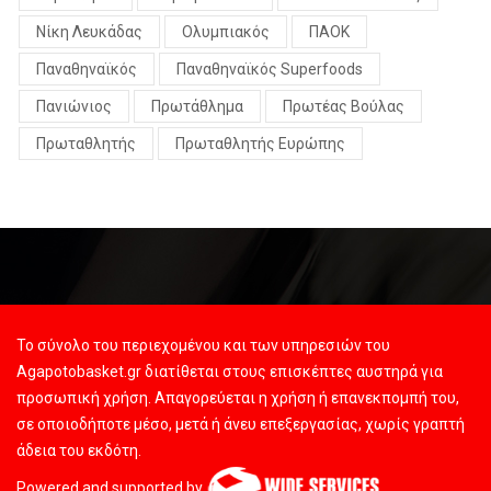
Νίκη Λευκάδας
Ολυμπιακός
ΠΑΟΚ
Παναθηναϊκός
Παναθηναϊκός Superfoods
Πανιώνιος
Πρωτάθλημα
Πρωτέας Βούλας
Πρωταθλητής
Πρωταθλητής Ευρώπης
Το σύνολο του περιεχομένου και των υπηρεσιών του
Agapotobasket.gr διατίθεται στους επισκέπτες αυστηρά για
προσωπική χρήση. Απαγορεύεται η χρήση ή επανεκπομπή του,
σε οποιοδήποτε μέσο, μετά ή άνευ επεξεργασίας, χωρίς γραπτή
άδεια του εκδότη.
Powered and supported by