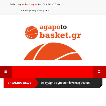
Basket League
EuroLeague
EuroCup
Εθνική Ομάδα
Διεθνείς Διοργανώσεις
NBA
BREAKING NEWS
Οι Πάνθηρες Καβάλας στην Women
Αναχώρησε για τα Γιάννενα η Εθνική
Basketball League 1
Γυναικών
: