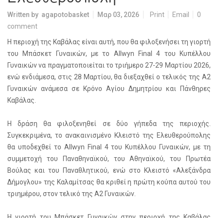
Written by
agapotobasket
Μαρ 03, 2026
Print
Email
0
comment
Η περιοχή της Καβάλας είναι αυτή, που θα φιλοξενήσει τη γιορτή
του Μπάσκετ Γυναικών, με το Allwyn Final 4 του Κυπέλλου
Γυναικών να πραγματοποιείται το τριήμερο 27-29 Μαρτίου 2026,
ενώ ενδιάμεσα, στις 28 Μαρτίου, θα διεξαχθεί ο τελικός της Α2
Γυναικών ανάμεσα σε Κρόνο Αγίου Δημητρίου και Πάνθηρες
Καβάλας.
Η δράση θα φιλοξενηθεί σε δύο γήπεδα της περιοχής.
Συγκεκριμένα, το ανακαινισμένο Κλειστό της Ελευθερούπολης
θα υποδεχθεί το Allwyn Final 4 του Κυπέλλου Γυναικών, με τη
συμμετοχή του Παναθηναϊκού, του Αθηναϊκού, του Πρωτέα
Βούλας και του Παναθλητικού, ενώ στο Κλειστό «Αλεξάνδρα
Δήμογλου» της Καλαμίτσας θα κριθεί η πρώτη κούπα αυτού του
τριημέρου, στον τελικό της Α2 Γυναικών.
Η γιορτή του Μπάσκετ Γυναικών στην περιοχή της Καβάλας