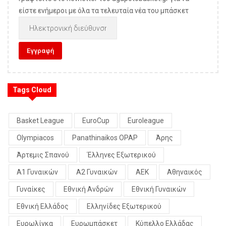
είστε ενήμεροι με όλα τα τελευταία νέα του μπάσκετ
Tags Cloud
Basket League
EuroCup
Euroleague
Olympiacos
Panathinaikos OPAP
Άρης
Άρτεμις Σπανού
Έλληνες Εξωτερικού
Α1 Γυναικών
Α2 Γυναικών
ΑΕΚ
Αθηναικός
Γυναίκες
Εθνική Ανδρών
Εθνική Γυναικών
Εθνική Ελλάδος
Ελληνίδες Εξωτερικού
Ευρωλίγκα
Ευρωμπάσκετ
Κύπελλο Ελλάδας