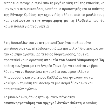
Μπορεί οι πανηγυρισμοί από τη μεγάλη νίκη επί της Ισπανίας να
μην έχουν ακόμα κοπάσει, ωστόσο, ο προπονητής και οι παίκτες
της Εθνικής Ομάδας την έχουν ήδη σβήσει από το μυαλό τους
και
στρέφονται στην αναμέτρηση με τη Σλοβενία
που θα
κρίνει πολλά για τη συνέχεια.
Στις δυσκολίες του να αντιμετωπίζεις έναν παθιασμένο
γηπεδούχο με καυτή εξέδρα και ιδιαίτερα φιλική διαιτησία στον
πιο κρίσιμο αγώνα μιας τέτοιας διοργάνωσης, ήρθε να
προστεθεί και η οριστική
απουσία του Λουκά Μαυροκεφαλίδη
από τη συνέχεια, με τον Αντρέα Τρινκιέρι να καλείται να βρει
λύσεις για να θωρακίσει την ρακέτα του, αφού πλέον ο
Μπουρούσης και ο άπειρος Καββαδάς δεν φτάνουν για να
καλύψουν τη θέση του σέντερ σε μια σειρά δύσκολων και
απαιτητικών αγώνων.
Το μυαλό όλων, όπως ήταν φυσικό, πήγε στην
επανενεργοποίηση του αρχηγού Αντώνη Φώτση
, ο οποίος