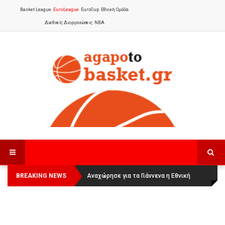
Basket League
EuroLeague
EuroCup
Εθνική Ομάδα
Διεθνείς Διοργανώσεις
NBA
BREAKING NEWS
Οι Πάνθηρες Καβάλας στην Women
Αναχώρησε για τα Γιάννενα η Εθνική
Basketball League 1
Γυναικών
: