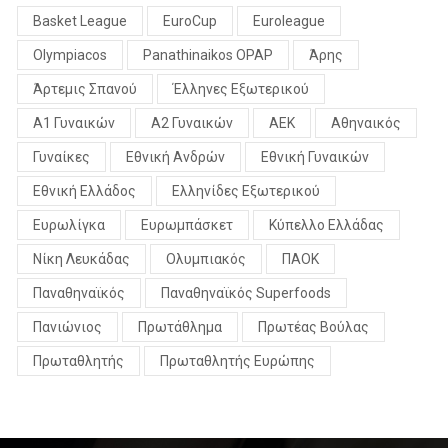
Basket League
EuroCup
Euroleague
Olympiacos
Panathinaikos OPAP
Άρης
Άρτεμις Σπανού
Έλληνες Εξωτερικού
Α1 Γυναικών
Α2 Γυναικών
ΑΕΚ
Αθηναικός
Γυναίκες
Εθνική Ανδρών
Εθνική Γυναικών
Εθνική Ελλάδος
Ελληνίδες Εξωτερικού
Ευρωλίγκα
Ευρωμπάσκετ
Κύπελλο Ελλάδας
Νίκη Λευκάδας
Ολυμπιακός
ΠΑΟΚ
Παναθηναϊκός
Παναθηναϊκός Superfoods
Πανιώνιος
Πρωτάθλημα
Πρωτέας Βούλας
Πρωταθλητής
Πρωταθλητής Ευρώπης