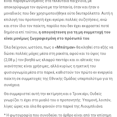
είναι παραγκωνισμένος στα τελευταία παιχνίδια, με
αποκορύφωμα τον αγώνα με την Ισπανία, όταν και ήταν ο
μοναδικός που δεν χρησιμοποιήθηκε ούτε δευτερόλεπτο. Αυτή η
επιλογή του προπονητή έχει εγείρει πολλές συζητήσεις, ενώ
και στον ίδιο τον παίκτη, παρόλο που δεν έχει εκφραστεί ποτέ
δημόσια επί τούτου,
η απογοήτευση για τη μη συμμετοχή του
είναι μονίμως ζωγραφισμένη στο πρόσωπό του
.
Όλα δείχνουν, ωστόσο, πως ο
«Μπάτμαν»
θα κληθεί στο εξής να
δώσει πολλές μάχες μέσα στη ρακέτα, αφού και το ύψος του
(2,08 μ.) τον βοηθά ως ελαφρύ πεντάρι και οι αλτικές του
ικανότητες είναι χρήσιμες, αλλά κυρίως η ηγετική του
φυσιογνωμία μέσα στο παρκέ, καθιστούν τον πρώτο εν ενεργεία
παίκτη σε συμμετοχές της Εθνικής Ομάδας υπερπολύτιμο για τη
συνέχεια.
Θα συμμεριστεί αυτή την εκτίμηση και ο Τρινκιέρι; Ουδείς
γνωρίζει τι έχει στο μυαλό του ο προπονητής. Υπομονή, λοιπόν,
λίγες ώρες και όλα θα φανούν στο παρκέ της Λιουμπλιάνα.
* Η φωτογραφία που συνοδεύει το άρθρο είναι από την επίσημη