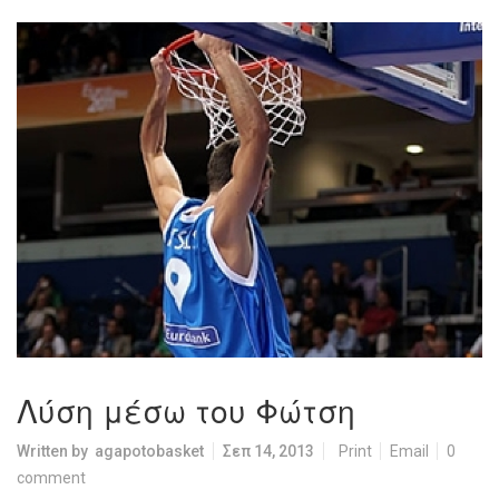
Λύση μέσω του Φώτση
Written by
agapotobasket
Σεπ 14, 2013
Print
Email
0
comment