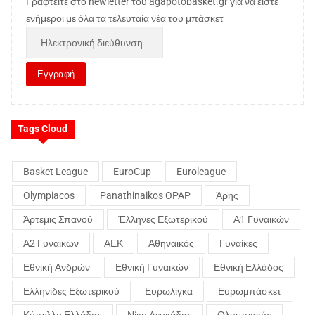
Γραφτείτε στο newletter του agapotobasket.gr για να είστε
ενήμεροι με όλα τα τελευταία νέα του μπάσκετ
Tags Cloud
Basket League
EuroCup
Euroleague
Olympiacos
Panathinaikos OPAP
Άρης
Άρτεμις Σπανού
Έλληνες Εξωτερικού
Α1 Γυναικών
Α2 Γυναικών
ΑΕΚ
Αθηναικός
Γυναίκες
Εθνική Ανδρών
Εθνική Γυναικών
Εθνική Ελλάδος
Ελληνίδες Εξωτερικού
Ευρωλίγκα
Ευρωμπάσκετ