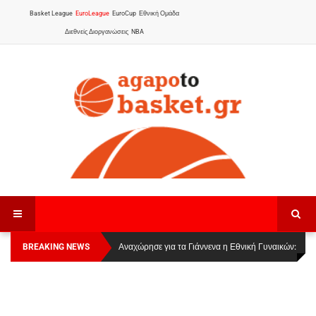
Basket League
EuroLeague
EuroCup
Εθνική Ομάδα
Διεθνείς Διοργανώσεις
NBA
BREAKING NEWS
Οι Πάνθηρες Καβάλας στην Women Basketball
Αναχώρησε για τα Γιάννενα η Εθνική Γυναικών
:
League 1