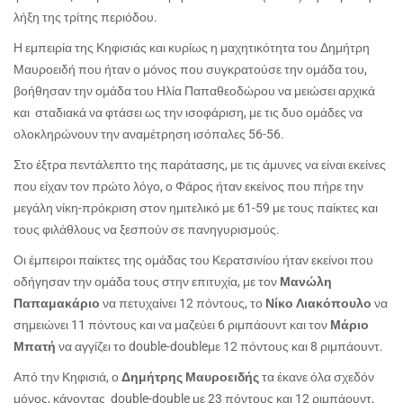
λήξη της τρίτης περιόδου.
Η εμπειρία της Κηφισιάς και κυρίως η μαχητικότητα του Δημήτρη
Μαυροειδή που ήταν ο μόνος που συγκρατούσε την ομάδα του,
βοήθησαν την ομάδα του Ηλία Παπαθεοδώρου να μειώσει αρχικά
και σταδιακά να φτάσει ως την ισοφάριση, με τις δυο ομάδες να
ολοκληρώνουν την αναμέτρηση ισόπαλες 56-56.
Στο έξτρα πεντάλεπτο της παράτασης, με τις άμυνες να είναι εκείνες
που είχαν τον πρώτο λόγο, ο Φάρος ήταν εκείνος που πήρε την
μεγάλη νίκη-πρόκριση στον ημιτελικό με 61-59 με τους παίκτες και
τους φιλάθλους να ξεσπούν σε πανηγυρισμούς.
Οι έμπειροι παίκτες της ομάδας του Κερατσινίου ήταν εκείνοι που
οδήγησαν την ομάδα τους στην επιτυχία, με τον
Μανώλη
Παπαμακάριο
να πετυχαίνει 12 πόντους, το
Νίκο Λιακόπουλο
να
σημειώνει 11 πόντους και να μαζεύει 6 ριμπάουντ και τον
Μάριο
Μπατή
να αγγίζει το
double
-
double
με 12 πόντους και 8 ριμπάουντ.
Από την Κηφισιά, ο
Δημήτρης Μαυροειδής
τα έκανε όλα σχεδόν
μόνος, κάνοντας
double
-
double
με 23 πόντους και 12 ριμπάουντ,