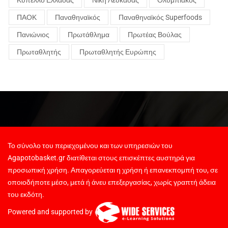
Κύπελλο Ελλάδας
Νίκη Λευκάδας
Ολυμπιακός
ΠΑΟΚ
Παναθηναϊκός
Παναθηναϊκός Superfoods
Πανιώνιος
Πρωτάθλημα
Πρωτέας Βούλας
Πρωταθλητής
Πρωταθλητής Ευρώπης
Το σύνολο του περιεχομένου και των υπηρεσιών του
Agapotobasket.gr διατίθεται στους επισκέπτες αυστηρά για
προσωπική χρήση. Απαγορεύεται η χρήση ή επανεκπομπή του, σε
οποιοδήποτε μέσο, μετά ή άνευ επεξεργασίας, χωρίς γραπτή άδεια
του εκδότη.
Powered and supported by