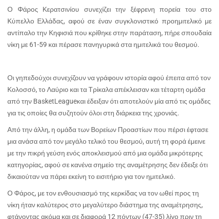
Ο Φάρος Κερατσινίου συνεχίζει την ξέφρενη πορεία του στο
Κύπελλο Ελλάδας, αφού σε έναν συγκλονιστικό προημιτελικό με
αντίπαλο την Κηφισιά που κρίθηκε στην παράταση, πήρε σπουδαία
νίκη με 61-59 και πέρασε πανηγυρικά στα ημιτελικά του θεσμού.
Οι γηπεδούχοι συνεχίζουν να γράφουν ιστορία αφού έπειτα από τον
Κολοσσό, το Λαύριο και τα Τρίκαλα απέκλεισαν και τέταρτη ομάδα
από την
Basket
League
και έδειξαν ότι αποτελούν μία από τις ομάδες
για τις οποίες θα συζητούν όλοι στη διάρκεια της χρονιάς.
Από την άλλη, η ομάδα των Βορείων Προαστίων που πέρσι έφτασε
μια ανάσα από τον μεγάλο τελικό του θεσμού, αυτή τη φορά έμεινε
με την πικρή γεύση ενός αποκλεισμού από μια ομάδα μικρότερης
κατηγορίας, αφού σε κανένα σημείο της αναμέτρησης δεν έδειξε ότι
δικαιούταν να πάρει εκείνη το εισιτήριο για τον ημιτελικό.
Ο Φάρος, με τον ενθουσιασμό της κερκίδας να τον ωθεί προς τη
νίκη ήταν καλύτερος στο μεγαλύτερο διάστημα της αναμέτρησης,
φτάνοντας ακόμα και σε διαφορά 12 πόντων (47-35) λίγο πριν τη