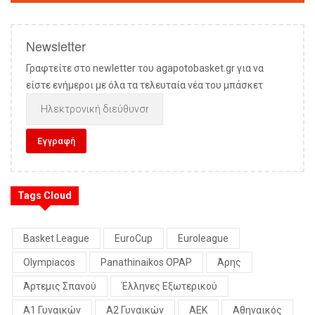
Newsletter
Γραφτείτε στο newletter του agapotobasket.gr για να
είστε ενήμεροι με όλα τα τελευταία νέα του μπάσκετ
Tags Cloud
Basket League
EuroCup
Euroleague
Olympiacos
Panathinaikos OPAP
Άρης
Άρτεμις Σπανού
Έλληνες Εξωτερικού
Α1 Γυναικών
Α2 Γυναικών
ΑΕΚ
Αθηναικός