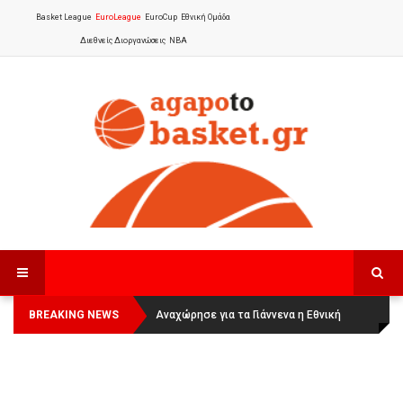
Basket League
EuroLeague
EuroCup
Εθνική Ομάδα
Διεθνείς Διοργανώσεις
NBA
BREAKING NEWS
Οι Πάνθηρες Καβάλας στην Women
Αναχώρησε για τα Γιάννενα η Εθνική
Basketball League 1
Γυναικών
: