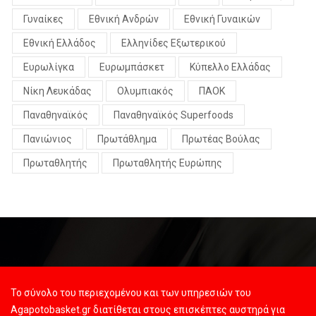
Γυναίκες
Εθνική Ανδρών
Εθνική Γυναικών
Εθνική Ελλάδος
Ελληνίδες Εξωτερικού
Ευρωλίγκα
Ευρωμπάσκετ
Κύπελλο Ελλάδας
Νίκη Λευκάδας
Ολυμπιακός
ΠΑΟΚ
Παναθηναϊκός
Παναθηναϊκός Superfoods
Πανιώνιος
Πρωτάθλημα
Πρωτέας Βούλας
Πρωταθλητής
Πρωταθλητής Ευρώπης
Το σύνολο του περιεχομένου και των υπηρεσιών του
Agapotobasket.gr διατίθεται στους επισκέπτες αυστηρά για