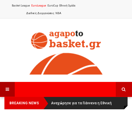
Basket League
EuroLeague
EuroCup
Εθνική Ομάδα
Διεθνείς Διοργανώσεις
NBA
BREAKING NEWS
Οι Πάνθηρες Καβάλας στην Women
Αναχώρησε για τα Γιάννενα η Εθνική
Basketball League 1
Γυναικών
: