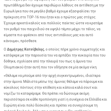
πρωτάθλημα δεν έχουμε περιθώριο λάθους σε αντίθεση με την
Ευρωλίγκα που σε μεγάλο βαθμό έχουμε εξασφαλίσει την
πρόκριση στο ΤΟP-16 που ήταν και ο πρώτος μας στόχος.
Έχουμε αρκετά καλούς και πολλούς παίκτες ώστε να κρατάμε
τον ρυθμό του παιχνιδιού σε υψηλό τέμπο μέχρι το τέλος, να
είμαστε πιο φρέσκοι από τους αντιπάλους μας και αυτό
κάνουμε», πρόσθεσε.
Ο
Δημήτρης Κατσίβελης
, ο οποίος πήρε χρόνο συμμετοχής και
κατάφερε με την παρουσία του να αρπάξει την ευκαιρία που του
δόθηκε, σχολίασε από την πλευρά του πως η άμυνα του
Ολυμπιακού ήταν αυτή που τον οδήγησε σε μία ακόμα νίκη.
«
Θέλαμε να μπούμε από την αρχή συγκεντρωμένοι, ιδιαίτερα
στην άμυνα. Μάλιστα μέσω της άμυνας θέλαμε να πάρουμε και
εύκολους πόντους στην επίθεση και κάποια καλά σουτ και
νομίζω το καταφέραμε. Θα πρέπει να δώσουμε ακόμη
περισσότερα σε κάθε προπόνηση γιατί η συνέχεια σε Ελλάδα και
Ευρώπη είναι πολύ δύσκολη και πρέπει να συνεχίσουμε τη