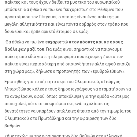
παίκτες και τους έχουν δείξει τα μυστικά του ευρωπαϊκού
μπάσκετ. Θα ήθελα να πω ένα “ευχαριστώ” στο Ρέθυμνο που
προετοίμασε τον Πέτγουεϊ, ο οποίος είναι ένας παίκτης με
μεγάλη αθλητικότητα και είναι πάντα σοβαρός στον τρόπο που
δουλεύει και ήρθε αρκετά έτοιμος σε εμάς.
Θα ήθελα να πω ένα
ευχαριστώ στον κόουτς και σε όσους
δούλεψαν μαζί του
. Για εμάς είναι σημαντικό να παίρνουμε
παίκτη από εδώ γιατί η πληροφορία που έχουμε γι’ αυτό τον
παίκτη είναι περισσότερη από οποιονδήποτε άλλο αφού έπαιζε
στη χώρα μας», δήλωσε ο προπονητής των «ερυθρολεύκων».
Ερωτηθείς για το αήττητο σερί του Ολυμπιακού, ο Γιώργος
Μπαρτζώκας κάλεσε τους δημοσιογράφους να σταματήσουν να
το αναφέρουν, αφού, όπως αποκάλυψε για την ομάδα «ούτε μας
απασχολεί, ούτε το σκεφτόμαστε», ενώ σχολίασε τις
δυνατότητες να υπάρξουν απώλειες έπειτα από την τιμωρία του
Ολυμπιακού στο Πρωτάθλημα και την αφαίρεση των δύο
βαθμών.
«Δυστυχώς με την αφαίρεση των δύο βαθμών στο ελληνικό