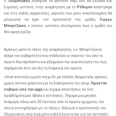
Ο
Ολυμπιακός
συνέχισε το αήττητο σερί του σε Ελλάδα και
Ευρώπη, ωστόσο, στην αναμέτρηση με το
Ρέθυμνο
επέστρεψε
και στις καλές εμφανίσεις, γεγονός που μόνο ικανοποιημένο θα
μπορούσε να έχει τον προπονητή της ομάδα,
Γιώργο
Μπαρτζώκα
, ο οποίος, ωστόσο, επισημαίνει πως η ομάδα του
δεν εφησυχάζει.
Αμέσως μετά το τέλος της αναμέτρησης, ο κ. Μπαρτζώκας
εξήρε την σοβαρότητα που επέδειξαν οι παίκτες του από το
πρώτο δευτερόλεπτο και εξέφρασε την ικανοποίησή του πως
παρέμειναν έτσι σε όλη τη διάρκεια του αγώνα.
«Ήταν ένα πολύ ωραίο παιχνίδι με πολλές θεαματικές φάσεις,
χωρίς έντονη φόρτιση για τη διακύμανση του σκορ.
Ήμασταν
σοβαροί από την αρχή
και είχαμε απαντήσεις σε όσα
προβλήματα μας έβαλε ο αντίπαλος. Πήραμε μια μεγάλη
διαφορά, πάνω από 20 πόντους από το πρώτο ημίχρονο, την
οποία συντηρήσαμε ως το τέλος», δήλωσε ο προπονητής του
Ολυμπιακού, ενώ είχε μόνο καλά λόγια να πει για τον αντίπαλο