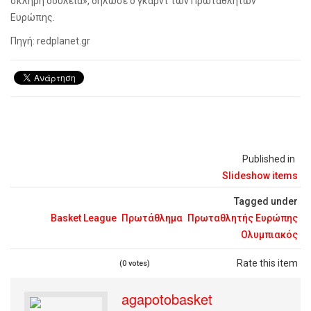
σκληρή δουλειά
», δήλωσε ο γκαρντ των Πρωταθλητών
Ευρώπης.
Πηγή: redplanet.gr
Published in
Slideshow items
Tagged under
Basket League
Πρωτάθλημα
Πρωταθλητής Ευρώπης
Ολυμπιακός
Rate this item
(0 votes)
agapotobasket