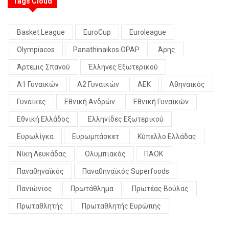
Tags Cloud
Basket League
EuroCup
Euroleague
Olympiacos
Panathinaikos OPAP
Άρης
Άρτεμις Σπανού
Έλληνες Εξωτερικού
Α1 Γυναικών
Α2 Γυναικών
ΑΕΚ
Αθηναικός
Γυναίκες
Εθνική Ανδρών
Εθνική Γυναικών
Εθνική Ελλάδος
Ελληνίδες Εξωτερικού
Ευρωλίγκα
Ευρωμπάσκετ
Κύπελλο Ελλάδας
Νίκη Λευκάδας
Ολυμπιακός
ΠΑΟΚ
Παναθηναϊκός
Παναθηναϊκός Superfoods
Πανιώνιος
Πρωτάθλημα
Πρωτέας Βούλας
Πρωταθλητής
Πρωταθλητής Ευρώπης