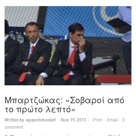
Μπαρτζώκας: «Σοβαροί από
το πρώτο λεπτό»
Written by
agapotobasket
Νοε 19, 2013
Print
Email
0
comment