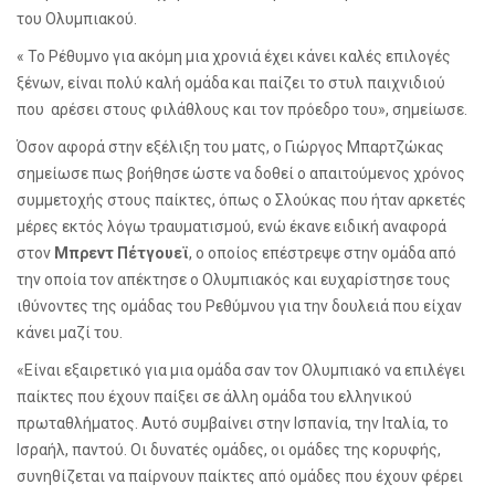
του Ολυμπιακού.
« Το Ρέθυμνο για ακόμη μια χρονιά έχει κάνει καλές επιλογές
ξένων, είναι πολύ καλή ομάδα και παίζει το στυλ παιχνιδιού
που αρέσει στους φιλάθλους και τον πρόεδρο του», σημείωσε.
Όσον αφορά στην εξέλιξη του ματς, ο Γιώργος Μπαρτζώκας
σημείωσε πως βοήθησε ώστε να δοθεί ο απαιτούμενος χρόνος
συμμετοχής στους παίκτες, όπως ο Σλούκας που ήταν αρκετές
μέρες εκτός λόγω τραυματισμού, ενώ έκανε ειδική αναφορά
στον
Μπρεντ Πέτγουεϊ
, ο οποίος επέστρεψε στην ομάδα από
την οποία τον απέκτησε ο Ολυμπιακός και ευχαρίστησε τους
ιθύνοντες της ομάδας του Ρεθύμνου για την δουλειά που είχαν
κάνει μαζί του.
«Είναι εξαιρετικό για μια ομάδα σαν τον Ολυμπιακό να επιλέγει
παίκτες που έχουν παίξει σε άλλη ομάδα του ελληνικού
πρωταθλήματος. Αυτό συμβαίνει στην Ισπανία, την Ιταλία, το
Ισραήλ, παντού. Οι δυνατές ομάδες, οι ομάδες της κορυφής,
συνηθίζεται να παίρνουν παίκτες από ομάδες που έχουν φέρει