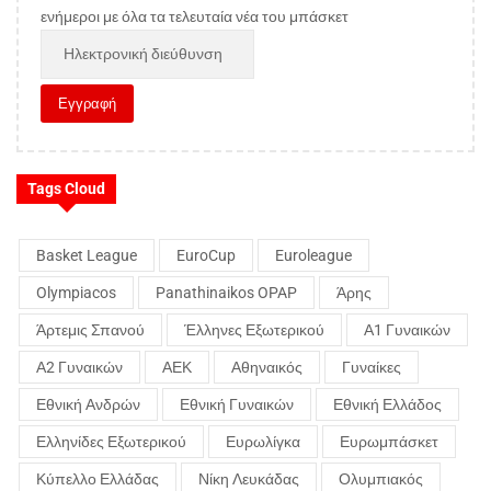
ενήμεροι με όλα τα τελευταία νέα του μπάσκετ
Tags Cloud
Basket League
EuroCup
Euroleague
Olympiacos
Panathinaikos OPAP
Άρης
Άρτεμις Σπανού
Έλληνες Εξωτερικού
Α1 Γυναικών
Α2 Γυναικών
ΑΕΚ
Αθηναικός
Γυναίκες
Εθνική Ανδρών
Εθνική Γυναικών
Εθνική Ελλάδος
Ελληνίδες Εξωτερικού
Ευρωλίγκα
Ευρωμπάσκετ
Κύπελλο Ελλάδας
Νίκη Λευκάδας
Ολυμπιακός