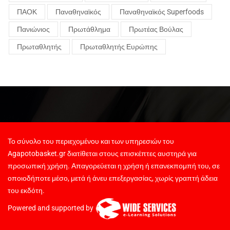
ΠΑΟΚ
Παναθηναϊκός
Παναθηναϊκός Superfoods
Πανιώνιος
Πρωτάθλημα
Πρωτέας Βούλας
Πρωταθλητής
Πρωταθλητής Ευρώπης
Το σύνολο του περιεχομένου και των υπηρεσιών του
Agapotobasket.gr διατίθεται στους επισκέπτες αυστηρά για
προσωπική χρήση. Απαγορεύεται η χρήση ή επανεκπομπή του, σε
οποιοδήποτε μέσο, μετά ή άνευ επεξεργασίας, χωρίς γραπτή άδεια
του εκδότη.
Powered and supported by