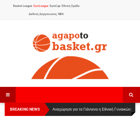
Basket League
EuroLeague
EuroCup
Εθνική Ομάδα
Διεθνείς Διοργανώσεις
NBA
BREAKING NEWS
Οι Πάνθηρες Καβάλας στην Women Basketball
Αναχώρησε για τα Γιάννενα η Εθνική Γυναικών
:
League 1