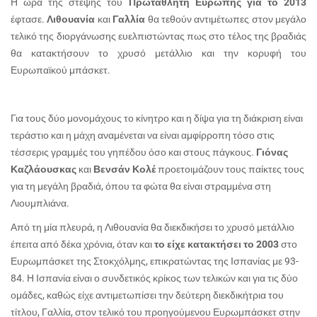
Η ώρα της στέψης του
Πρωταθλητή Ευρώπης για το 2013
έφτασε.
Λιθουανία
και
Γαλλία
θα τεθούν αντιμέτωπες στον μεγάλο
τελικό της διοργάνωσης ευελπιστώντας πως στο τέλος της βραδιάς
θα κατακτήσουν το χρυσό μετάλλιο και την κορυφή του
Ευρωπαϊκού μπάσκετ.
Για τους δύο μονομάχους το κίνητρο και η δίψα για τη διάκριση είναι
τεράστιο και η μάχη αναμένεται να είναι αμφίρροπη τόσο στις
τέσσερις γραμμές του γηπέδου όσο και στους πάγκους.
Γιόνας
Καζλάουσκας
και
Βενσάν Κολέ
προετοιμάζουν τους παίκτες τους
για τη μεγάλη βραδιά, όπου τα φώτα θα είναι στραμμένα στη
Λιουμπλιάνα.
Από τη μία πλευρά, η Λιθουανία θα διεκδικήσει το χρυσό μετάλλιο
έπειτα από δέκα χρόνια, όταν και
το είχε κατακτήσει το 2003
στο
Ευρωμπάσκετ της Στοκχόλμης, επικρατώντας της Ισπανίας με 93-
84. Η Ισπανία είναι ο συνδετικός κρίκος των τελικών και για τις δύο
ομάδες, καθώς είχε αντιμετωπίσει την δεύτερη διεκδικήτρια του
τίτλου, Γαλλία, στον τελικό του προηγούμενου Ευρωμπάσκετ στην