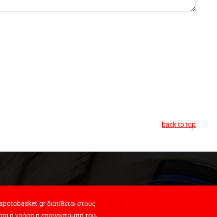
back to top
potobasket.gr διατίθεται στους
ται η χρήση ή επανεκπομπή του,