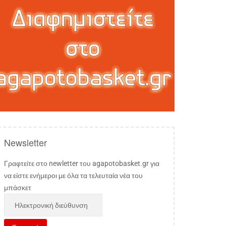
Newsletter
Γραφτείτε στο newletter του agapotobasket.gr για
να είστε ενήμεροι με όλα τα τελευταία νέα του
μπάσκετ