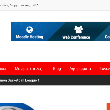
ιεθνείς Διοργανώσεις
NBA
σκετ
Μόνιμες στήλες
Blog
Αφιερώματα
Συνεν
men Basketball League 1
θνική Γυναικών
: