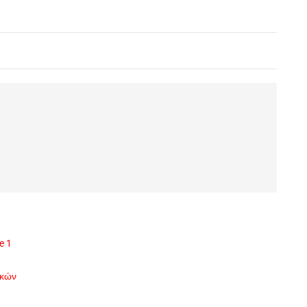
e 1
ικών