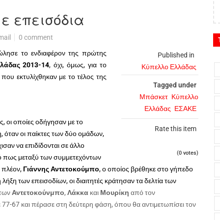
ε επεισόδια
mail
0 comment
λησε το ενδιαφέρον της πρώτης
Published in
λάδας 2013-14
, όχι, όμως, για το
Κύπελλο Ελλάδας
 που εκτυλίχθηκαν με το τέλος της
Tagged under
Μπάσκετ
Κύπελλο
Ελλάδας
ΕΣΑΚΕ
, οι οποίες οδήγησαν με το
Rate this item
, όταν οι παίκτες των δύο ομάδων,
χισαν να επιδίδονται σε άλλο
(0 votes)
κό πως μεταξύ των συμμετεχόντων
, πλέον,
Γιάννης Αντετοκούμπο
, ο οποίος βρέθηκε στο γήπεδο
η λήξη των επεισοδίων, οι διαιτητές κράτησαν τα δελτία των
 των
Αντετοκούνμπο
,
Λάκκα
και
Μουρίκη
από τον
με 77-67 και πέρασε στη δεύτερη φάση, όπου θα αντιμετωπίσει τον