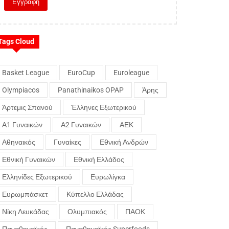
Tags Cloud
Basket League
EuroCup
Euroleague
Olympiacos
Panathinaikos OPAP
Άρης
Άρτεμις Σπανού
Έλληνες Εξωτερικού
Α1 Γυναικών
Α2 Γυναικών
ΑΕΚ
Αθηναικός
Γυναίκες
Εθνική Ανδρών
Εθνική Γυναικών
Εθνική Ελλάδος
Ελληνίδες Εξωτερικού
Ευρωλίγκα
Ευρωμπάσκετ
Κύπελλο Ελλάδας
Νίκη Λευκάδας
Ολυμπιακός
ΠΑΟΚ