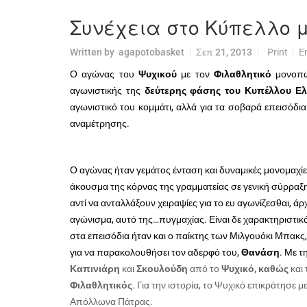
Συνέχεια στο Κύπελλο μ
Written by
agapotobasket
Σεπ 21, 2013
Print
E
Ο αγώνας του
Ψυχικού
με τον
Φιλαθλητικό
μονοπώ
αγωνιστικής της
δεύτερης φάσης του Κυπέλλου Ελ
αγωνιστικό του κομμάτι, αλλά για τα σοβαρά επεισόδια
αναμέτρησης.
Ο αγώνας ήταν γεμάτος ένταση και δυναμικές μονομαχίες
άκουσμα της κόρνας της γραμματείας σε γενική σύρραξη
αντί να ανταλλάξουν χειραψίες για το ευ αγωνίζεσθαι, άρ
αγώνισμα, αυτό της…πυγμαχίας. Είναι δε χαρακτηριστι
στα επεισόδια ήταν και ο παίκτης των Μιλγουόκι Μπακς
για να παρακολουθήσει τον αδερφό του,
Θανάση
. Με τ
Καπινιάρη
και
Σκουλούδη
από το
Ψυχικό, καθώς
και
Φιλαθλητικός
. Για την ιστορία, το Ψυχικό επικράτησε 
Απόλλωνα Πάτρας.