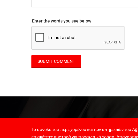
Enter the words you see below
Το σύνολο του περιεχομένου και των υπηρεσιών του Aga
επισκέπτες αυστηρά για προσωπική χρήση. Απαγορεύε