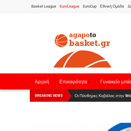
Basket League
EuroLeague
EuroCup
Εθνική Ομάδα
Δ
Αρχική
Επικαιρότητα
Γυναικείο μπά
Οι Πάνθηρες Καβάλας στην Wo
Αναχώρησε για τα Γιάννενα η Ε
BREAKING NEWS