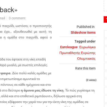
back»
mail
0 comment
ό παιχνίδι, ωστόσο, ο προπονητής
Published in
ια έχει… εξουθενωθεί με αυτή τη
Slideshow items
φει η ομάδα στο παιχνίδι, αφού ο
Tagged under
Euroleague
Ευρωλίγκα
Πρωταθλητής Ευρώπης
Ολυμπιακός
δα του έφτασε στη νίκη επειδή
αθαρό μυαλό, με σωστές επιλογές.
Rate this item
σφαιρα
. Δύο πολύ καλές ομάδες με
αντιμετωπίσαμε αμυντικά το
(0 votes)
 πόντους σε κάθε ημίχρονο και στο
ά στο δεύτερο
η άμυνα μας έδωσε τη νίκη
. Το πώς γυρίσαμε τη
 αλλά και στο επιθετικό ριμπάουντ», δήλωσε αρχικά στη
ος εξέφρασε την χαρά του για την έκτη νίκη της ομάδας σε