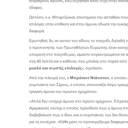
ισάριθμους αγώνες, ενώ ευχήθηκε καλή τύχη στην Μάλαγ
έδαφος.
Ωστόσο, ο κ. Μπαρτζώκας επεσήμανε την αστάθεια που ε
επιλογές στην επίθεση και στην άμυνα, έδωσε την ευκαι
διαφορά.
Ερωτηθείς δε, αν αυτού του είδους το παιχνίδι, δηλαδή 
ο προπονητής των Πρωταθλητών Ευρώπης ήταν κατηγο
υπομονή στο παιχνίδι μας, είμαστε συγκεντρωμένοι σε 
στα 40 λεπτά και ο καθένας που μπαίνει στο παρκέ από 
μυαλό και σωστές επιλογές
», σχολίασε.
Από την πλευρά του, ο
Μπράιαντ Ντάνστον
, ο οποίος
συμπαίκτη του Σίμονς, ο οποίος απουσιάζει λόγω τραυμ
τραγική άμυνα του πρώτου ημιχρόνου.
«Α
πλά δεν υπήρχε άμυνα στο πρώτο ημίχρονο. Έπρεπε 
Αμερικανός σέντερ ο οποίος πρόσθεσε πως η άμυνα στο 
διαβεβαίωσε πως ο ίδιος και οι συμπαίκτες του δεν δί
για τη συνέχεια. «Κάθε ματς το προσεγγίζουμε διαφορετικ