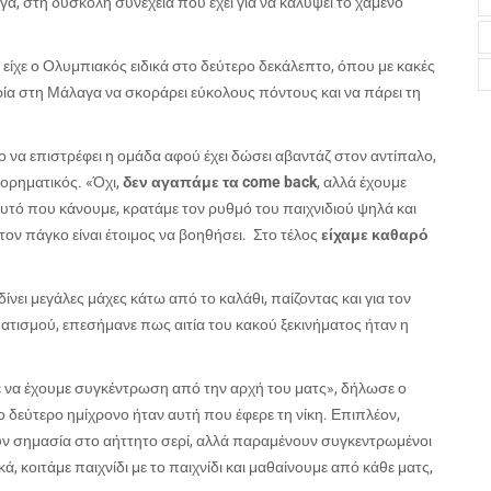
α, στη δύσκολη συνέχεια που έχει για να καλύψει το χαμένο
ίχε ο Ολυμπιακός ειδικά στο δεύτερο δεκάλεπτο, όπου με κακές
ρία στη Μάλαγα να σκοράρει εύκολους πόντους και να πάρει τη
το να επιστρέφει η ομάδα αφού έχει δώσει αβαντάζ στον αντίπαλο,
ρηματικός. «Όχι,
δεν αγαπάμε τα come back
, αλλά έχουμε
αυτό που κάνουμε, κρατάμε τον ρυθμό του παιχνιδιού ψηλά και
τον πάγκο είναι έτοιμος να βοηθήσει. Στο τέλος
είχαμε καθαρό
 δίνει μεγάλες μάχες κάτω από το καλάθι, παίζοντας και για τον
ατισμού, επεσήμανε πως αιτία του κακού ξεκινήματος ήταν η
να έχουμε συγκέντρωση από την αρχή του ματς», δήλωσε ο
δεύτερο ημίχρονο ήταν αυτή που έφερε τη νίκη. Επιπλέον,
νουν σημασία στο αήττητο σερί, αλλά παραμένουν συγκεντρωμένοι
ά, κοιτάμε παιχνίδι με
το παιχνίδι και μαθαίνουμε από κάθε ματς,