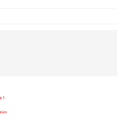
e 1
ικών