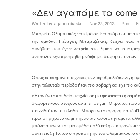
«Δεν αγαπάμε τα come 
Written by
agapotobasket
Νοε 23, 2013
Print
E
Μπορεί ο Ολυμπιακός να κέρδισε ένα ακόμα σημαντικ
της ομάδας,
Γιώργος Μπαρτζώκας
, δείχνει πως π
συνήθεια που έγινε λατρεία στο λιμάνι, να επιστρέ
αντίπαλος έχει προηγηθεί με διψήφια διαφορά πόντων.
Όπως επεσήμανε ο τεχνικός των «ερυθρολεύκων», η ομά
στην τελευταία περίοδο ήταν πιο σοβαρή και είχε πιο κ
«
Ήταν ένα σπουδαίο παιχνίδι σε μια
φανταστική ατμό
διαφορετικούς στόχους αυτή τη στιγμή. Ο τρόπος που 
παιχνίδι ήταν το «κλειδί». Μπορεί να σκοράραμε από 41
πρώτο ημίχρονο να μην ήμασταν καλοί στην άμυνα, αλλ
μπάλα απέναντι σε μια ομάδα πολύ καλή στο τρανζίσιον,
συνέντευξη Τύπου ο προπονητής του Ολυμπιακού, ο οποί