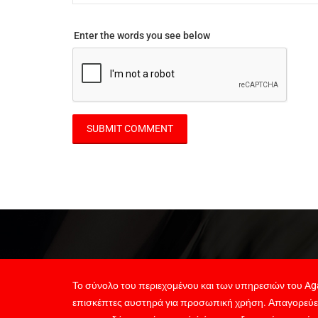
Enter the words you see below
Το σύνολο του περιεχομένου και των υπηρεσιών του Aga
επισκέπτες αυστηρά για προσωπική χρήση. Απαγορεύε