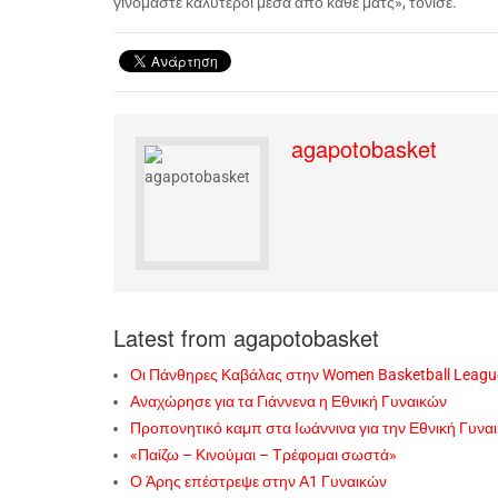
γινόμαστε καλύτεροι μέσα από κάθε ματς», τόνισε.
agapotobasket
Latest from agapotobasket
Οι Πάνθηρες Καβάλας στην Women Basketball Leagu
Αναχώρησε για τα Γιάννενα η Εθνική Γυναικών
Προπονητικό καμπ στα Ιωάννινα για την Εθνική Γυνα
«Παίζω – Κινούμαι – Τρέφομαι σωστά»
Ο Άρης επέστρεψε στην Α1 Γυναικών