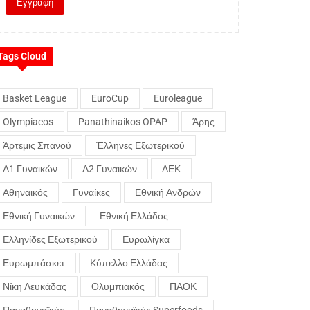
Tags Cloud
Basket League
EuroCup
Euroleague
Olympiacos
Panathinaikos OPAP
Άρης
Άρτεμις Σπανού
Έλληνες Εξωτερικού
Α1 Γυναικών
Α2 Γυναικών
ΑΕΚ
Αθηναικός
Γυναίκες
Εθνική Ανδρών
Εθνική Γυναικών
Εθνική Ελλάδος
Ελληνίδες Εξωτερικού
Ευρωλίγκα
Ευρωμπάσκετ
Κύπελλο Ελλάδας
Νίκη Λευκάδας
Ολυμπιακός
ΠΑΟΚ