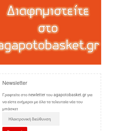
Newsletter
Γραφτείτε στο newletter του agapotobasket.gr για
να είστε ενήμεροι με όλα τα τελευταία νέα του
μπάσκετ