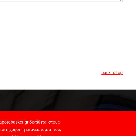
back to top
potobasket.gr διατίθεται στους
ται η χρήση ή επανεκπομπή του,