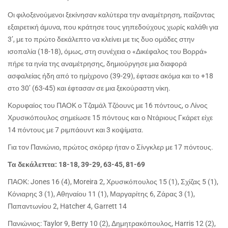
Οι φιλοξενούμενοι ξεκίνησαν καλύτερα την αναμέτρηση, παίζοντας
εξαιρετική άμυνα, που κράτησε τους γηπεδούχους χωρίς καλάθι για
3’, με το πρώτο δεκάλεπτο να κλείνει με τις δυο ομάδες στην
ισοπαλία (18-18), όμως, στη συνέχεια ο «Δικέφαλος του Βορρά»
πήρε τα ηνία της αναμέτρησης, δημιούργησε μια διαφορά
ασφαλείας ήδη από το ημίχρονο (39-29), έφτασε ακόμα και το +18
στο 30’ (63-45) και έφτασαν σε μια ξεκούραστη νίκη.
Κορυφαίος του ΠΑΟΚ ο Τζαμάλ Τζόουνς με 16 πόντους, ο Λίνος
Χρυσικόπουλος σημείωσε 15 πόντους και ο Ντάριους Γκάρετ είχε
14 πόντους με 7 ριμπάουντ και 3 κοψίματα.
Για τον Πανιώνιο, πρώτος σκόρερ ήταν ο Σίνγκλερ με 17 πόντους.
Τα δεκάλεπτα: 18-18, 39-29, 63-45, 81-69
ΠΑΟΚ: Jones 16 (4), Moreira 2, Χρυσικόπουλος 15 (1), Σχίζας 5 (1),
Κόνιαρης 3 (1), Αθηναίου 11 (1), Μαργαρίτης 6, Ζάρας 3 (1),
Παπαντωνίου 2, Hatcher 4, Garrett 14
Πανιώνιος: Taylor 9, Berry 10 (2), Δημητρακόπουλος, Harris 12 (2),