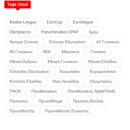
Tags Cloud
Basket League
EuroCup
Euroleague
Olympiacos
Panathinaikos OPAP
Άρης
Άρτεμις Σπανού
Έλληνες Εξωτερικού
Α1 Γυναικών
Α2 Γυναικών
ΑΕΚ
Αθηναικός
Γυναίκες
Εθνική Ανδρών
Εθνική Γυναικών
Εθνική Ελλάδος
Ελληνίδες Εξωτερικού
Ευρωλίγκα
Ευρωμπάσκετ
Κύπελλο Ελλάδας
Νίκη Λευκάδας
Ολυμπιακός
ΠΑΟΚ
Παναθηναϊκός
Παναθηναϊκός Superfoods
Πανιώνιος
Πρωτάθλημα
Πρωτέας Βούλας
Πρωταθλητής
Πρωταθλητής Ευρώπης