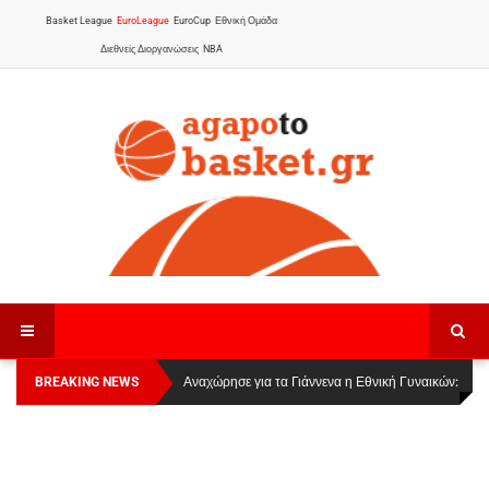
Basket League
EuroLeague
EuroCup
Εθνική Ομάδα
Διεθνείς Διοργανώσεις
NBA
BREAKING NEWS
Οι Πάνθηρες Καβάλας στην Women Basketball
Αναχώρησε για τα Γιάννενα η Εθνική Γυναικών
:
League 1