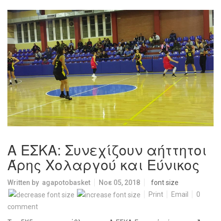
Α ΕΣΚΑ: Συνεχίζουν αήττητοι
Άρης Χολαργού και Εύνικος
Written by
agapotobasket
Νοε 05, 2018
font size
Print
Email
0
comment