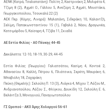
AENK (Kατρά, Τσαλαπατάνη): Πολίτη 2, Καστρινάκη 2, Μολφέτα 4,
Τζίμη 8 (2), Αχμέτ Ο., Γάλλου 5, Ανεζύρη 2, Αχμέτ, Μουστάκα,
Γεωργακοπούλου, Τσουκαλά 22 (2)
ΑΕΚ Περ. (Κόμης, Λιναρά): Μαλαπάνη, Σιδεράκη 10, Καλαντζή,
Σελίμη, Παπακωνσταντίνου 15 (1), Γαβαλά 2, Νάου, Δραγωνέα,
Κατσιμάρδου 5, Καίσαρη 4, Τζίβα 11, Σκιαδά
ΑΕ Εστία Φιλίας - ΑΟ Πέυκης 44-45
Δεκάλεπτα: 12-10, 18-19, 30-29, 44-45
Εστία Φιλίας (Γεωργίου): Γαλιατσάτου, Κασίμη 4, Κοντοέ 2,
Αθανασίου 8, Καλλή, Πέτρου 6, Πλιάτσικα, Σερέτη, Μαυράκη 6,
Μπαβιόλη 18, Ζαχαράκη
Πεύκη (Θεμελής): Σελούλη Π. 13 (3), Λιάγκα 4, Μίχου 7, Λάζου Μ.,
Ανδριανοπούλου, Λάζου Σ., Φλίγκου, Δουκίδη 12, Σελούλη Ε. 6,
Βελέντζα 3, Μονογυιού, Παναγιωτοπούλου
ΓΣ Ωροπού - ΑΚΟ Άρης Χολαργού 56-61