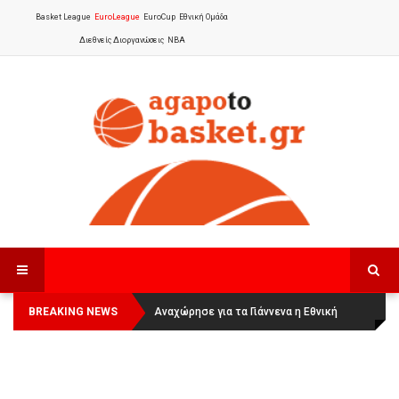
Basket League
EuroLeague
EuroCup
Εθνική Ομάδα
Διεθνείς Διοργανώσεις
NBA
BREAKING NEWS
Οι Πάνθηρες Καβάλας στην Women
Αναχώρησε για τα Γιάννενα η Εθνική
Basketball League 1
Γυναικών
: