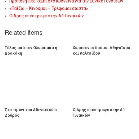
Προπονητικό καμπ στα Ιωάννινα για την Εθνική Γυναικών
«Παίζω – Κινούμαι – Τρέφομαι σωστά»
Ο Άρης επέστρεψε στην Α1 Γυναικών
Related items
Τέλος από τον Ολυμπιακό η
Χώρισαν οι δρόμοι Αθηναϊκού
Δρακάκη
και Καλτσίδου
Στο τιμόνι του Αθηναϊκού ο
Ο Άρης επέστρεψε στην Α1
Ζούρος
Γυναικών