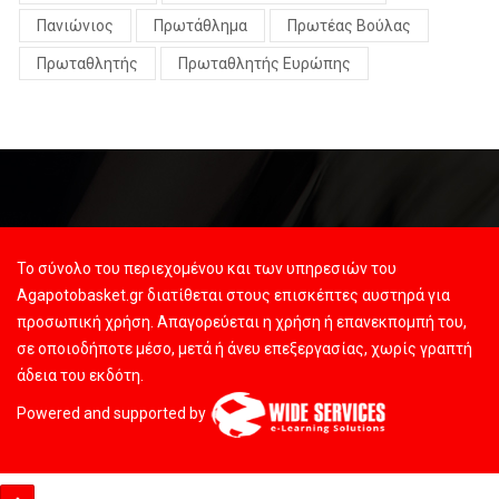
Πανιώνιος
Πρωτάθλημα
Πρωτέας Βούλας
Πρωταθλητής
Πρωταθλητής Ευρώπης
Το σύνολο του περιεχομένου και των υπηρεσιών του
Agapotobasket.gr διατίθεται στους επισκέπτες αυστηρά για
προσωπική χρήση. Απαγορεύεται η χρήση ή επανεκπομπή του,
σε οποιοδήποτε μέσο, μετά ή άνευ επεξεργασίας, χωρίς γραπτή
άδεια του εκδότη.
Powered and supported by