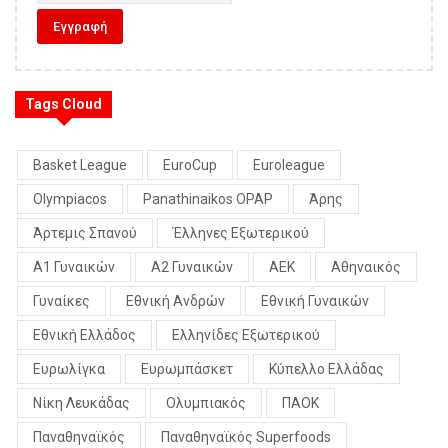
Tags Cloud
Basket League
EuroCup
Euroleague
Olympiacos
Panathinaikos OPAP
Άρης
Άρτεμις Σπανού
Έλληνες Εξωτερικού
Α1 Γυναικών
Α2 Γυναικών
ΑΕΚ
Αθηναικός
Γυναίκες
Εθνική Ανδρών
Εθνική Γυναικών
Εθνική Ελλάδος
Ελληνίδες Εξωτερικού
Ευρωλίγκα
Ευρωμπάσκετ
Κύπελλο Ελλάδας
Νίκη Λευκάδας
Ολυμπιακός
ΠΑΟΚ
Παναθηναϊκός
Παναθηναϊκός Superfoods